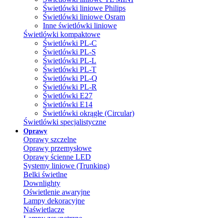
Świetlówki liniowe Philips
Świetlówki liniowe Osram
Inne świetlówki liniowe
Świetlówki kompaktowe
Świetlówki PL-C
Świetlówki PL-S
Świetlówki PL-L
Świetlówki PL-T
Świetlówki PL-Q
Świetlówki PL-R
Świetlówki E27
Świetlówki E14
Świetlówki okrągłe (Circular)
Świetlówki specjalistyczne
Oprawy
Oprawy szczelne
Oprawy przemysłowe
Oprawy ścienne LED
Systemy liniowe (Trunking)
Belki świetlne
Downlighty
Oświetlenie awaryjne
Lampy dekoracyjne
Naświetlacze