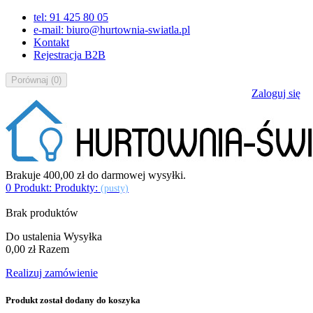
tel: 91 425 80 05
e-mail: biuro@hurtownia-swiatla.pl
Kontakt
Rejestracja B2B
Porównaj
(
0
)
Zaloguj się
Brakuje
400,00 zł
do darmowej wysyłki.
0
Produkt:
Produkty:
(pusty)
Brak produktów
Do ustalenia
Wysyłka
0,00 zł
Razem
Realizuj zamówienie
Produkt został dodany do koszyka