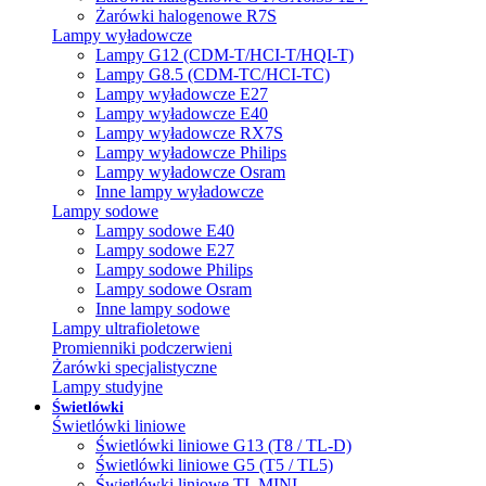
Żarówki halogenowe R7S
Lampy wyładowcze
Lampy G12 (CDM-T/HCI-T/HQI-T)
Lampy G8.5 (CDM-TC/HCI-TC)
Lampy wyładowcze E27
Lampy wyładowcze E40
Lampy wyładowcze RX7S
Lampy wyładowcze Philips
Lampy wyładowcze Osram
Inne lampy wyładowcze
Lampy sodowe
Lampy sodowe E40
Lampy sodowe E27
Lampy sodowe Philips
Lampy sodowe Osram
Inne lampy sodowe
Lampy ultrafioletowe
Promienniki podczerwieni
Żarówki specjalistyczne
Lampy studyjne
Świetlówki
Świetlówki liniowe
Świetlówki liniowe G13 (T8 / TL-D)
Świetlówki liniowe G5 (T5 / TL5)
Świetlówki liniowe TL MINI