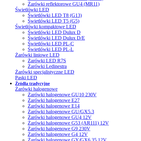
Żarówki reflektorowe GU4 (MR11)
Świetlówki LED
Świetlówki LED T8 (G13)
Świetlówki LED T5 (G5)
Świetlówki kompaktowe LED
Świetlówki LED Dulux D
Świetlówki LED Dulux D/E
Świetlówki LED PL-C
Świetlówki LED PL-L
Żarówki liniowe LED
Żarówki LED R7S
Żarówki Ledinestra
Żarówki specjalistyczne LED
Paski LED
Źródła tradycyjne
Żarówki halogenowe
Żarówki halogenowe GU10 230V
Żarówki halogenowe E27
Żarówki halogenowe E14
Żarówki halogenowe GU/GX5.3
Żarówki halogenowe GU4 12V
Żarówki halogenowe G53 (AR111) 12V
Żarówki halogenowe G9 230V
Żarówki halogenowe G4 12V
Żarówki halogenowe GY/GX6.35 12V