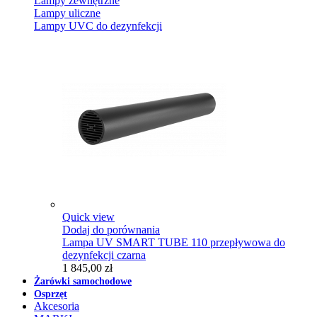
Lampy zewnętrzne
Lampy uliczne
Lampy UVC do dezynfekcji
Quick view
Dodaj do porównania
Lampa UV SMART TUBE 110 przepływowa do
dezynfekcji czarna
1 845,00 zł
Żarówki samochodowe
Osprzęt
Akcesoria