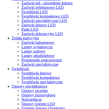
Żarówki led - oświetlenie ledowe
Żarówki reflektorowe LED
Świetlówki LED
Świetlówki kompaktowe LED
Żarówki specjalistyczne LED
Żarówki liniowe LED
Paski LED
Żarówki dekoracyjne LED
Źródła tradycyjne
Żarówki halogenowe
Lampy wyładowcze
Lampy sodowe
Lampy ultrafioletowe
Promienniki podczerwieni
Żarówki specjalistyczne
Świetlówki
Świetlówki liniowe
Świetlówki kompaktowe
Świetlówki specjalistyczne
Oprawy oświetleniowe
Oprawy szczelne
Oprawy przemysłowe
Naświetlacze
Oprawy ścienne LED
Systemy liniowe (Trunking)