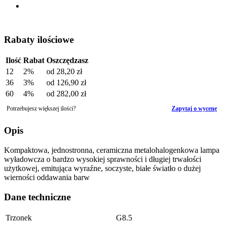
Rabaty ilościowe
Ilość
Rabat
Oszczędzasz
12
2%
od
28,20 zł
36
3%
od
126,90 zł
60
4%
od
282,00 zł
Potrzebujesz większej ilości?
Zapytaj o wycenę
Opis
Kompaktowa, jednostronna, ceramiczna metalohalogenkowa lampa
wyładowcza o bardzo wysokiej sprawności i długiej trwałości
użytkowej, emitująca wyraźne, soczyste, białe światło o dużej
wierności oddawania barw
Dane techniczne
Trzonek
G8.5