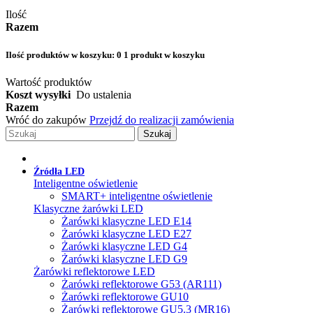
Ilość
Razem
Ilość produktów w koszyku:
0
1 produkt w koszyku
Wartość produktów
Koszt wysyłki
Do ustalenia
Razem
Wróć do zakupów
Przejdź do realizacji zamówienia
Szukaj
Źródła LED
Inteligentne oświetlenie
SMART+ inteligentne oświetlenie
Klasyczne żarówki LED
Żarówki klasyczne LED E14
Żarówki klasyczne LED E27
Żarówki klasyczne LED G4
Żarówki klasyczne LED G9
Żarówki reflektorowe LED
Żarówki reflektorowe G53 (AR111)
Żarówki reflektorowe GU10
Żarówki reflektorowe GU5.3 (MR16)