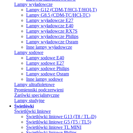
Lampy wyładowcze
Lampy G12 (CDM-T/HCI-T/HQI-T)
Lampy G8.5 (CDM-TC/HCI-TC)
Lampy wyładowcze E27
Lampy wyładowcze E40
Lampy wyładowcze RX7S
Lampy wyładowcze Philips
Lampy wyładowcze Osram
Inne lampy wyładowcze
Lampy sodowe
Lampy sodowe E40
Lampy sodowe E27
Lampy sodowe Philips
Lampy sodowe Osram
Inne lampy sodowe
Lampy ultrafioletowe
Promienniki podczerwieni
Żarówki specjalistyczne
Lampy studyjne
Świetlówki
Świetlówki liniowe
Świetlówki liniowe G13 (T8 / TL-D)
Świetlówki liniowe G5 (T5 / TL5)
Świetlówki liniowe TL MINI
Świetlówki liniowe Philips