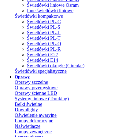
Świetlówki liniowe Osram
Inne świetlówki liniowe
Świetlówki kompaktowe
Świetlówki PL-C
Świetlówki PL-S
Świetlówki PL-L
Świetlówki PL-T
Świetlówki PL-Q
Świetlówki PL-R
Świetlówki E27
Świetlówki E14
Świetlówki okrągłe (Circular)
Świetlówki specjalistyczne
Oprawy
Oprawy szczelne
Oprawy przemysłowe
Oprawy ścienne LED
Systemy liniowe (Trunking)
Belki świetlne
Downlighty
Oświetlenie awaryjne
Lampy dekoracyjne
Naświetlacze
Lampy zewnętrzne