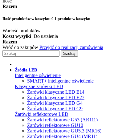
Ilość
Razem
Ilość produktów w koszyku:
0
1 produkt w koszyku
Wartość produktów
Koszt wysyłki
Do ustalenia
Razem
Wróć do zakupów
Przejdź do realizacji zamówienia
Szukaj
Źródła LED
Inteligentne oświetlenie
SMART+ inteligentne oświetlenie
Klasyczne żarówki LED
Żarówki klasyczne LED E14
Żarówki klasyczne LED E27
Żarówki klasyczne LED G4
Żarówki klasyczne LED G9
Żarówki reflektorowe LED
Żarówki reflektorowe G53 (AR111)
Żarówki reflektorowe GU10
Żarówki reflektorowe GU5.3 (MR16)
Żarówki reflektorowe GU4 (MR11)