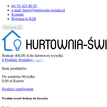
tel: 91 425 80 05
e-mail: biuro@hurtownia-swiatla.pl
Kontakt
Rejestracja B2B
Porównaj
(
0
)
Brakuje
400,00 zł
do darmowej wysyłki.
0
Produkt:
Produkty:
(pusty)
Brak produktów
Do ustalenia
Wysyłka
0,00 zł
Razem
Realizuj zamówienie
Produkt został dodany do koszyka