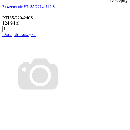
Dostępny
Powertronic PTi 35/220…240 S
PTI35/220-240S
124,94 zł
Dodaj do koszyka