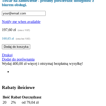
Towar na zamówienie - prosimy potwierdzić dostępność z
biurem obsługi.
Notify me when available
197,60 zł
(cena z VAT)
160,65 zł
(cena bez VAT)
Dodaj do koszyka
Drukuj
Dodaj do porównania
Wydaj
400,00 zł
więcej i otrzymaj bezpłatną wysyłkę!
Rabaty ilościowe
Ilość
Rabat
Oszczędzasz
20
2%
od
79,04 zł