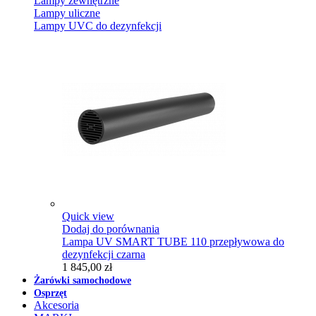
Lampy zewnętrzne
Lampy uliczne
Lampy UVC do dezynfekcji
Quick view
Dodaj do porównania
Lampa UV SMART TUBE 110 przepływowa do
dezynfekcji czarna
1 845,00 zł
Żarówki samochodowe
Osprzęt
Akcesoria