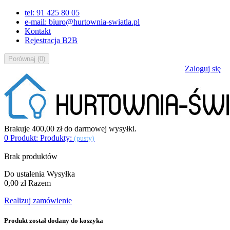
tel: 91 425 80 05
e-mail: biuro@hurtownia-swiatla.pl
Kontakt
Rejestracja B2B
Porównaj
(
0
)
Zaloguj się
Brakuje
400,00 zł
do darmowej wysyłki.
0
Produkt:
Produkty:
(pusty)
Brak produktów
Do ustalenia
Wysyłka
0,00 zł
Razem
Realizuj zamówienie
Produkt został dodany do koszyka