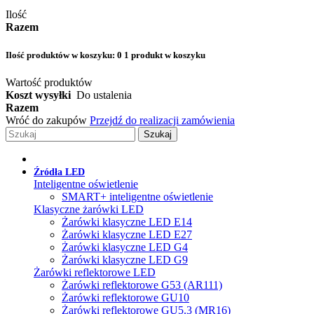
Ilość
Razem
Ilość produktów w koszyku:
0
1 produkt w koszyku
Wartość produktów
Koszt wysyłki
Do ustalenia
Razem
Wróć do zakupów
Przejdź do realizacji zamówienia
Szukaj
Źródła LED
Inteligentne oświetlenie
SMART+ inteligentne oświetlenie
Klasyczne żarówki LED
Żarówki klasyczne LED E14
Żarówki klasyczne LED E27
Żarówki klasyczne LED G4
Żarówki klasyczne LED G9
Żarówki reflektorowe LED
Żarówki reflektorowe G53 (AR111)
Żarówki reflektorowe GU10
Żarówki reflektorowe GU5.3 (MR16)