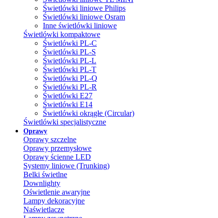
Świetlówki liniowe Philips
Świetlówki liniowe Osram
Inne świetlówki liniowe
Świetlówki kompaktowe
Świetlówki PL-C
Świetlówki PL-S
Świetlówki PL-L
Świetlówki PL-T
Świetlówki PL-Q
Świetlówki PL-R
Świetlówki E27
Świetlówki E14
Świetlówki okrągłe (Circular)
Świetlówki specjalistyczne
Oprawy
Oprawy szczelne
Oprawy przemysłowe
Oprawy ścienne LED
Systemy liniowe (Trunking)
Belki świetlne
Downlighty
Oświetlenie awaryjne
Lampy dekoracyjne
Naświetlacze