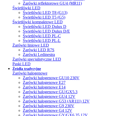
Żarówki reflektorowe GU4 (MR11)
Świetlówki LED
Świetlówki LED T8 (G13)
Świetlówki LED T5 (G5)
Świetlówki kompaktowe LED
Świetlówki LED Dulux D
Świetlówki LED Dulux D/E
Świetlówki LED PL-C
Świetlówki LED PL-L
Żarówki liniowe LED
Żarówki LED R7S
Żarówki Ledinestra
Żarówki specjalistyczne LED
Paski LED
Źródła tradycyjne
Żarówki halogenowe
Żarówki halogenowe GU10 230V
Żarówki halogenowe E27
Żarówki halogenowe E14
Żarówki halogenowe GU/GX5.3
Żarówki halogenowe GU4 12V
Żarówki halogenowe G53 (AR111) 12V
Żarówki halogenowe G9 230V
Żarówki halogenowe G4 12V
Żarówki halogenowe GY/GX6.35 12V