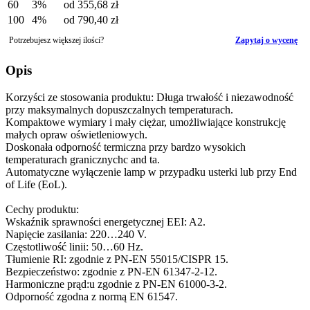
60
3%
od
355,68 zł
100
4%
od
790,40 zł
Potrzebujesz większej ilości?
Zapytaj o wycenę
Opis
Korzyści ze stosowania produktu: Długa trwałość i niezawodność
przy maksymalnych dopuszczalnych temperaturach.
Kompaktowe wymiary i mały ciężar, umożliwiające konstrukcję
małych opraw oświetleniowych.
Doskonała odporność termiczna przy bardzo wysokich
temperaturach granicznychc and ta.
Automatyczne wyłączenie lamp w przypadku usterki lub przy End
of Life (EoL).
Cechy produktu:
Wskaźnik sprawności energetycznej EEI: A2.
Napięcie zasilania: 220…240 V.
Częstotliwość linii: 50…60 Hz.
Tłumienie RI: zgodnie z PN-EN 55015/CISPR 15.
Bezpieczeństwo: zgodnie z PN-EN 61347-2-12.
Harmoniczne prąd:u zgodnie z PN-EN 61000-3-2.
Odporność zgodna z normą EN 61547.