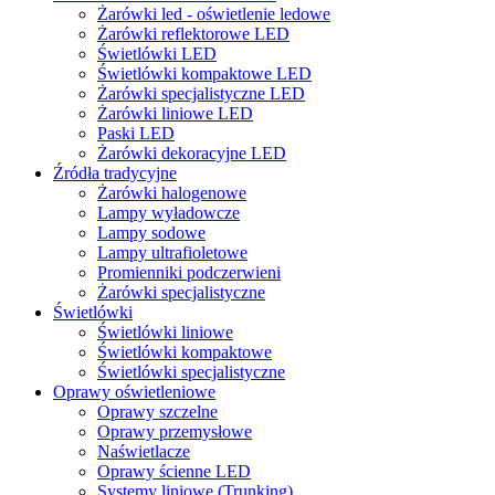
Żarówki led - oświetlenie ledowe
Żarówki reflektorowe LED
Świetlówki LED
Świetlówki kompaktowe LED
Żarówki specjalistyczne LED
Żarówki liniowe LED
Paski LED
Żarówki dekoracyjne LED
Źródła tradycyjne
Żarówki halogenowe
Lampy wyładowcze
Lampy sodowe
Lampy ultrafioletowe
Promienniki podczerwieni
Żarówki specjalistyczne
Świetlówki
Świetlówki liniowe
Świetlówki kompaktowe
Świetlówki specjalistyczne
Oprawy oświetleniowe
Oprawy szczelne
Oprawy przemysłowe
Naświetlacze
Oprawy ścienne LED
Systemy liniowe (Trunking)