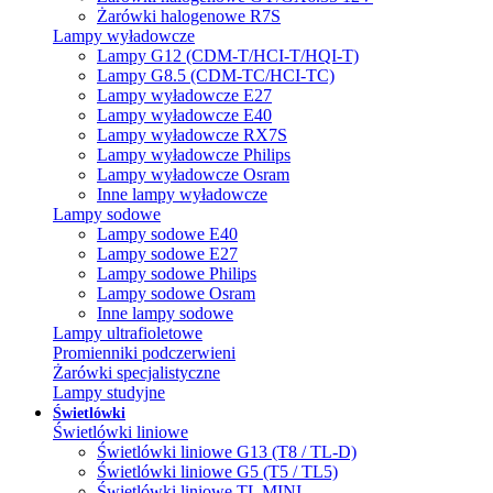
Żarówki halogenowe R7S
Lampy wyładowcze
Lampy G12 (CDM-T/HCI-T/HQI-T)
Lampy G8.5 (CDM-TC/HCI-TC)
Lampy wyładowcze E27
Lampy wyładowcze E40
Lampy wyładowcze RX7S
Lampy wyładowcze Philips
Lampy wyładowcze Osram
Inne lampy wyładowcze
Lampy sodowe
Lampy sodowe E40
Lampy sodowe E27
Lampy sodowe Philips
Lampy sodowe Osram
Inne lampy sodowe
Lampy ultrafioletowe
Promienniki podczerwieni
Żarówki specjalistyczne
Lampy studyjne
Świetlówki
Świetlówki liniowe
Świetlówki liniowe G13 (T8 / TL-D)
Świetlówki liniowe G5 (T5 / TL5)
Świetlówki liniowe TL MINI