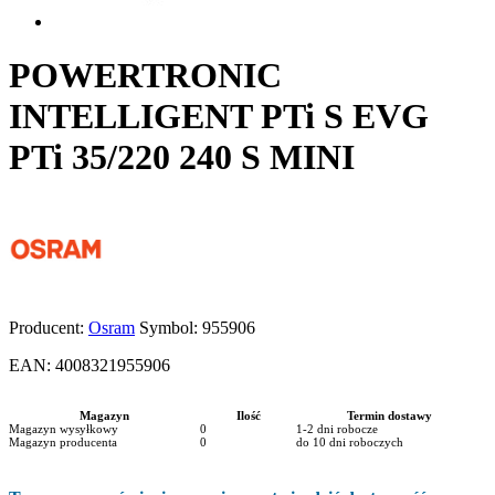
POWERTRONIC
INTELLIGENT PTi S EVG
PTi 35/220 240 S MINI
Producent:
Osram
Symbol:
955906
EAN:
4008321955906
Magazyn
Ilość
Termin dostawy
Magazyn wysyłkowy
0
1-2 dni robocze
Magazyn producenta
0
do 10 dni roboczych