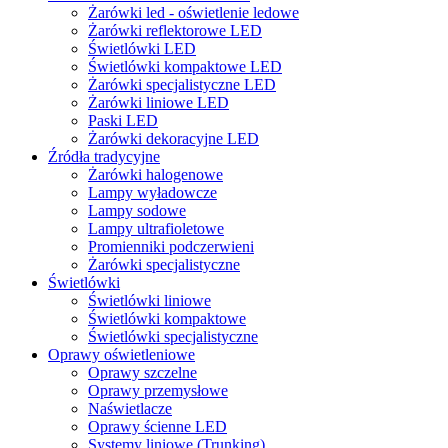
Żarówki led - oświetlenie ledowe
Żarówki reflektorowe LED
Świetlówki LED
Świetlówki kompaktowe LED
Żarówki specjalistyczne LED
Żarówki liniowe LED
Paski LED
Żarówki dekoracyjne LED
Źródła tradycyjne
Żarówki halogenowe
Lampy wyładowcze
Lampy sodowe
Lampy ultrafioletowe
Promienniki podczerwieni
Żarówki specjalistyczne
Świetlówki
Świetlówki liniowe
Świetlówki kompaktowe
Świetlówki specjalistyczne
Oprawy oświetleniowe
Oprawy szczelne
Oprawy przemysłowe
Naświetlacze
Oprawy ścienne LED
Systemy liniowe (Trunking)