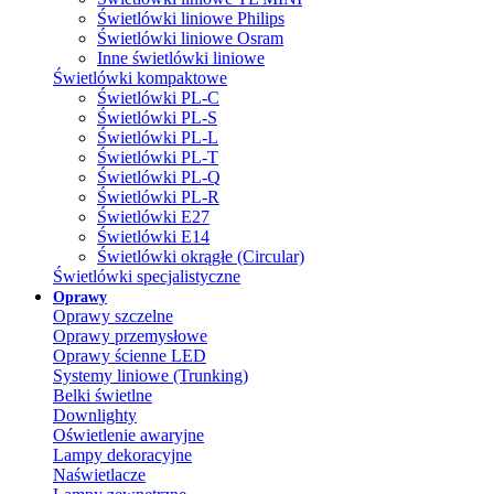
Świetlówki liniowe Philips
Świetlówki liniowe Osram
Inne świetlówki liniowe
Świetlówki kompaktowe
Świetlówki PL-C
Świetlówki PL-S
Świetlówki PL-L
Świetlówki PL-T
Świetlówki PL-Q
Świetlówki PL-R
Świetlówki E27
Świetlówki E14
Świetlówki okrągłe (Circular)
Świetlówki specjalistyczne
Oprawy
Oprawy szczelne
Oprawy przemysłowe
Oprawy ścienne LED
Systemy liniowe (Trunking)
Belki świetlne
Downlighty
Oświetlenie awaryjne
Lampy dekoracyjne
Naświetlacze