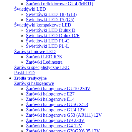
Żarówki reflektorowe GU4 (MR11)
Świetlówki LED
Świetlówki LED T8 (G13)
Świetlówki LED T5 (G5)
Świetlówki kompaktowe LED
Świetlówki LED Dulux D
Świetlówki LED Dulux D/E
Świetlówki LED PL-C
Świetlówki LED PL-L
Żarówki liniowe LED
Żarówki LED R7S
Żarówki Ledinestra
Żarówki specjalistyczne LED
Paski LED
Źródła tradycyjne
Żarówki halogenowe
Żarówki halogenowe GU10 230V
Żarówki halogenowe E27
Żarówki halogenowe E14
Żarówki halogenowe GU/GX5.3
Żarówki halogenowe GU4 12V
Żarówki halogenowe G53 (AR111) 12V
Żarówki halogenowe G9 230V
Żarówki halogenowe G4 12V
Żarówki halogenowe GY/GX6.35 12V