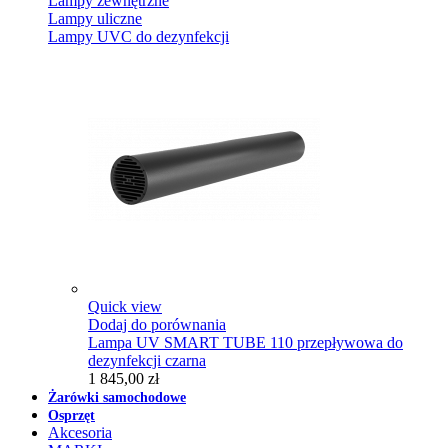
Lampy zewnętrzne
Lampy uliczne
Lampy UVC do dezynfekcji
Quick view
Dodaj do porównania
Lampa UV SMART TUBE 110 przepływowa do
dezynfekcji czarna
1 845,00 zł
Żarówki samochodowe
Osprzęt
Akcesoria