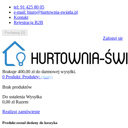
tel: 91 425 80 05
e-mail: biuro@hurtownia-swiatla.pl
Kontakt
Rejestracja B2B
Porównaj
(
0
)
Zaloguj się
Brakuje
400,00 zł
do darmowej wysyłki.
0
Produkt:
Produkty:
(pusty)
Brak produktów
Do ustalenia
Wysyłka
0,00 zł
Razem
Realizuj zamówienie
Produkt został dodany do koszyka