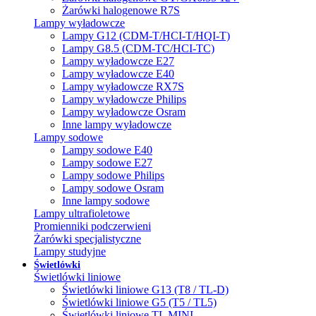
Żarówki halogenowe R7S
Lampy wyładowcze
Lampy G12 (CDM-T/HCI-T/HQI-T)
Lampy G8.5 (CDM-TC/HCI-TC)
Lampy wyładowcze E27
Lampy wyładowcze E40
Lampy wyładowcze RX7S
Lampy wyładowcze Philips
Lampy wyładowcze Osram
Inne lampy wyładowcze
Lampy sodowe
Lampy sodowe E40
Lampy sodowe E27
Lampy sodowe Philips
Lampy sodowe Osram
Inne lampy sodowe
Lampy ultrafioletowe
Promienniki podczerwieni
Żarówki specjalistyczne
Lampy studyjne
Świetlówki
Świetlówki liniowe
Świetlówki liniowe G13 (T8 / TL-D)
Świetlówki liniowe G5 (T5 / TL5)
Świetlówki liniowe TL MINI