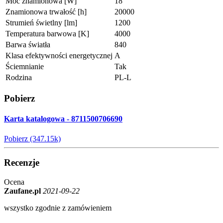
Moc znamionowa [W]
18
Znamionowa trwałość [h]
20000
Strumień świetlny [lm]
1200
Temperatura barwowa [K]
4000
Barwa światła
840
Klasa efektywności energetycznej
A
Ściemnianie
Tak
Rodzina
PL-L
Pobierz
Karta katalogowa - 8711500706690
Pobierz (347.15k)
Recenzje
Ocena
Zaufane.pl
2021-09-22
wszystko zgodnie z zamówieniem