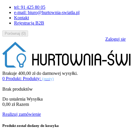
tel: 91 425 80 05
e-mail: biuro@hurtownia-swiatla.pl
Kontakt
Rejestracja B2B
Porównaj
(
0
)
Zaloguj się
Brakuje
400,00 zł
do darmowej wysyłki.
0
Produkt:
Produkty:
(pusty)
Brak produktów
Do ustalenia
Wysyłka
0,00 zł
Razem
Realizuj zamówienie
Produkt został dodany do koszyka