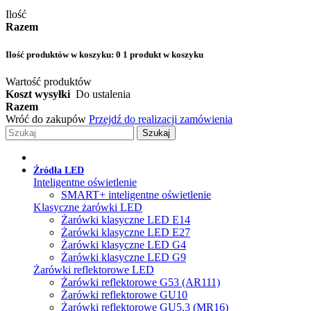
Ilość
Razem
Ilość produktów w koszyku:
0
1 produkt w koszyku
Wartość produktów
Koszt wysyłki
Do ustalenia
Razem
Wróć do zakupów
Przejdź do realizacji zamówienia
Szukaj
Źródła LED
Inteligentne oświetlenie
SMART+ inteligentne oświetlenie
Klasyczne żarówki LED
Żarówki klasyczne LED E14
Żarówki klasyczne LED E27
Żarówki klasyczne LED G4
Żarówki klasyczne LED G9
Żarówki reflektorowe LED
Żarówki reflektorowe G53 (AR111)
Żarówki reflektorowe GU10
Żarówki reflektorowe GU5.3 (MR16)