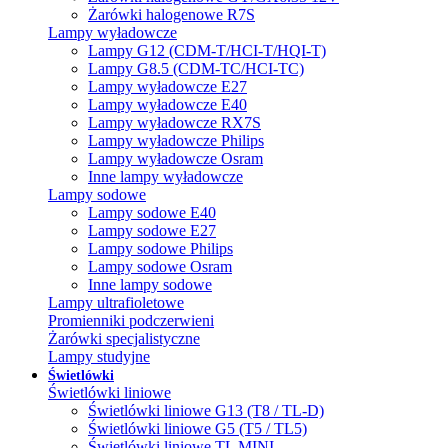
Żarówki halogenowe R7S
Lampy wyładowcze
Lampy G12 (CDM-T/HCI-T/HQI-T)
Lampy G8.5 (CDM-TC/HCI-TC)
Lampy wyładowcze E27
Lampy wyładowcze E40
Lampy wyładowcze RX7S
Lampy wyładowcze Philips
Lampy wyładowcze Osram
Inne lampy wyładowcze
Lampy sodowe
Lampy sodowe E40
Lampy sodowe E27
Lampy sodowe Philips
Lampy sodowe Osram
Inne lampy sodowe
Lampy ultrafioletowe
Promienniki podczerwieni
Żarówki specjalistyczne
Lampy studyjne
Świetlówki
Świetlówki liniowe
Świetlówki liniowe G13 (T8 / TL-D)
Świetlówki liniowe G5 (T5 / TL5)
Świetlówki liniowe TL MINI