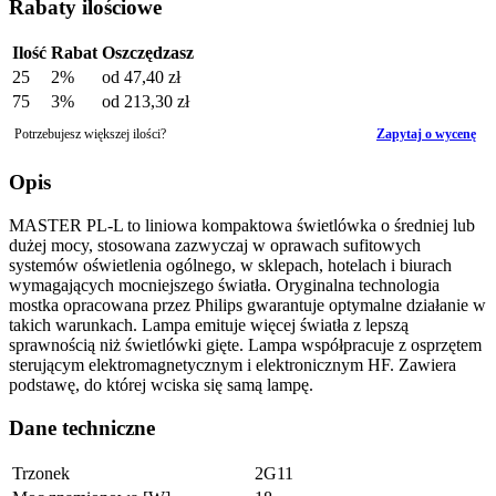
Rabaty ilościowe
Ilość
Rabat
Oszczędzasz
25
2%
od
47,40 zł
75
3%
od
213,30 zł
Potrzebujesz większej ilości?
Zapytaj o wycenę
Opis
MASTER PL-L to liniowa kompaktowa świetlówka o średniej lub
dużej mocy, stosowana zazwyczaj w oprawach sufitowych
systemów oświetlenia ogólnego, w sklepach, hotelach i biurach
wymagających mocniejszego światła. Oryginalna technologia
mostka opracowana przez Philips gwarantuje optymalne działanie w
takich warunkach. Lampa emituje więcej światła z lepszą
sprawnością niż świetlówki gięte. Lampa współpracuje z osprzętem
sterującym elektromagnetycznym i elektronicznym HF. Zawiera
podstawę, do której wciska się samą lampę.
Dane techniczne
Trzonek
2G11