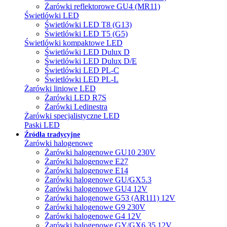
Żarówki reflektorowe GU4 (MR11)
Świetlówki LED
Świetlówki LED T8 (G13)
Świetlówki LED T5 (G5)
Świetlówki kompaktowe LED
Świetlówki LED Dulux D
Świetlówki LED Dulux D/E
Świetlówki LED PL-C
Świetlówki LED PL-L
Żarówki liniowe LED
Żarówki LED R7S
Żarówki Ledinestra
Żarówki specjalistyczne LED
Paski LED
Źródła tradycyjne
Żarówki halogenowe
Żarówki halogenowe GU10 230V
Żarówki halogenowe E27
Żarówki halogenowe E14
Żarówki halogenowe GU/GX5.3
Żarówki halogenowe GU4 12V
Żarówki halogenowe G53 (AR111) 12V
Żarówki halogenowe G9 230V
Żarówki halogenowe G4 12V
Żarówki halogenowe GY/GX6.35 12V