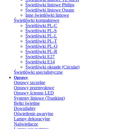
Świetlówki liniowe Philips
Świetlówki liniowe Osram
Inne świetlówki liniowe
Świetlówki kompaktowe
Świetlówki PL-C
Świetlówki PL-S
Świetlówki PL-L
Świetlówki PL-T
Świetlówki PL-Q
Świetlówki PL-R
Świetlówki E27
Świetlówki E14
Świetlówki okrągłe (Circular)
Świetlówki specjalistyczne
Oprawy
Oprawy szczelne
Oprawy przemysłowe
Oprawy ścienne LED
Systemy liniowe (Trunking)
Belki świetlne
Downlighty
Oświetlenie awaryjne
Lampy dekoracyjne
Naświetlacze