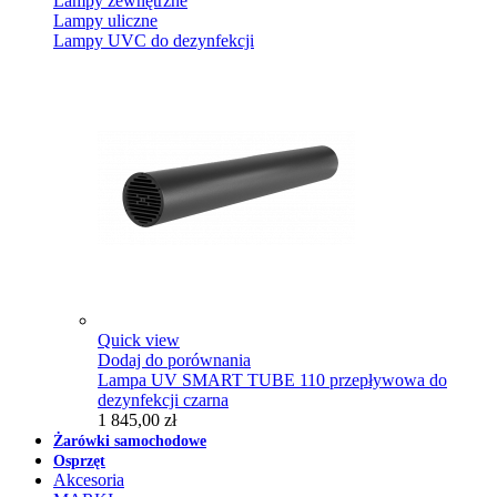
Lampy zewnętrzne
Lampy uliczne
Lampy UVC do dezynfekcji
Quick view
Dodaj do porównania
Lampa UV SMART TUBE 110 przepływowa do
dezynfekcji czarna
1 845,00 zł
Żarówki samochodowe
Osprzęt
Akcesoria