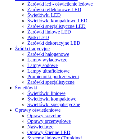
Żarówki led - oświetlenie ledowe
Żarówki reflektorowe LED
Świetlówki LED
Świetlówki kompaktowe LED
Żarówki specjalistyczne LED
Żarówki liniowe LED
Paski LED
Żarówki dekoracyjne LED
Źródła tradycyjne
Żarówki halogenowe
Lampy wyładowcze
Lampy sodowe
Lampy ultrafioletowe
Promienniki podczerwieni
Żarówki specjalistyczne
Świetlówki
Świetlówki liniowe
Świetlówki kompaktowe
Świetlówki specjalistyczne
Oprawy oświetleniowe
Oprawy szczelne
Oprawy przemysłowe
Naświetlacze
Oprawy ścienne LED
Systemy liniowe (Trunking)