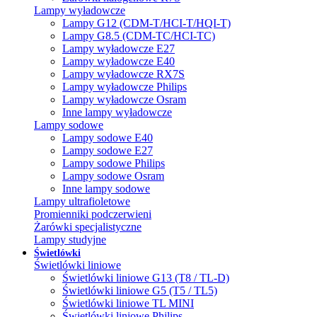
Lampy wyładowcze
Lampy G12 (CDM-T/HCI-T/HQI-T)
Lampy G8.5 (CDM-TC/HCI-TC)
Lampy wyładowcze E27
Lampy wyładowcze E40
Lampy wyładowcze RX7S
Lampy wyładowcze Philips
Lampy wyładowcze Osram
Inne lampy wyładowcze
Lampy sodowe
Lampy sodowe E40
Lampy sodowe E27
Lampy sodowe Philips
Lampy sodowe Osram
Inne lampy sodowe
Lampy ultrafioletowe
Promienniki podczerwieni
Żarówki specjalistyczne
Lampy studyjne
Świetlówki
Świetlówki liniowe
Świetlówki liniowe G13 (T8 / TL-D)
Świetlówki liniowe G5 (T5 / TL5)
Świetlówki liniowe TL MINI
Świetlówki liniowe Philips