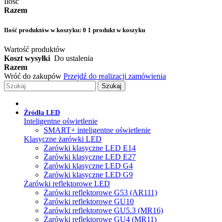
Ilość
Razem
Ilość produktów w koszyku:
0
1 produkt w koszyku
Wartość produktów
Koszt wysyłki
Do ustalenia
Razem
Wróć do zakupów
Przejdź do realizacji zamówienia
Szukaj
Źródła LED
Inteligentne oświetlenie
SMART+ inteligentne oświetlenie
Klasyczne żarówki LED
Żarówki klasyczne LED E14
Żarówki klasyczne LED E27
Żarówki klasyczne LED G4
Żarówki klasyczne LED G9
Żarówki reflektorowe LED
Żarówki reflektorowe G53 (AR111)
Żarówki reflektorowe GU10
Żarówki reflektorowe GU5.3 (MR16)
Żarówki reflektorowe GU4 (MR11)