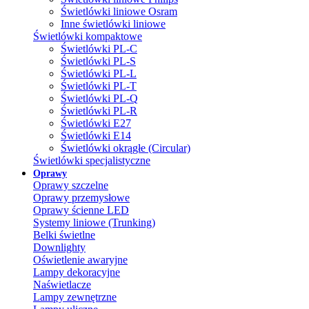
Świetlówki liniowe Osram
Inne świetlówki liniowe
Świetlówki kompaktowe
Świetlówki PL-C
Świetlówki PL-S
Świetlówki PL-L
Świetlówki PL-T
Świetlówki PL-Q
Świetlówki PL-R
Świetlówki E27
Świetlówki E14
Świetlówki okrągłe (Circular)
Świetlówki specjalistyczne
Oprawy
Oprawy szczelne
Oprawy przemysłowe
Oprawy ścienne LED
Systemy liniowe (Trunking)
Belki świetlne
Downlighty
Oświetlenie awaryjne
Lampy dekoracyjne
Naświetlacze
Lampy zewnętrzne