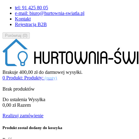
tel: 91 425 80 05
e-mail: biuro@hurtownia-swiatla.pl
Kontakt
Rejestracja B2B
Porównaj
(
0
)
Brakuje
400,00 zł
do darmowej wysyłki.
0
Produkt:
Produkty:
(pusty)
Brak produktów
Do ustalenia
Wysyłka
0,00 zł
Razem
Realizuj zamówienie
Produkt został dodany do koszyka