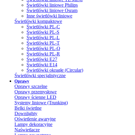
Świetlówki liniowe Philips
Świetlówki liniowe Osram
Inne świetlówki liniowe
Świetlówki kompaktowe
Świetlówki PL-C
Świetlówki PL-S
Świetlówki PL-L
Świetlówki PL-T
Świetlówki PL-Q
Świetlówki PL-R
Świetlówki E27
Świetlówki E14
Świetlówki okrągłe (Circular)
Świetlówki specjalistyczne
Oprawy
Oprawy szczelne
Oprawy przemysłowe
Oprawy ścienne LED
Systemy liniowe (Trunking)
Belki świetlne
Downlighty
Oświetlenie awaryjne
Lampy dekoracyjne
Naświetlacze