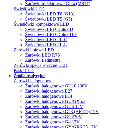
Żarówki reflektorowe GU4 (MR11)
Świetlówki LED
Świetlówki LED T8 (G13)
Świetlówki LED T5 (G5)
Świetlówki kompaktowe LED
Świetlówki LED Dulux D
Świetlówki LED Dulux D/E
Świetlówki LED PL-C
Świetlówki LED PL-L
Żarówki liniowe LED
Żarówki LED R7S
Żarówki Ledinestra
Żarówki specjalistyczne LED
Paski LED
Źródła tradycyjne
Żarówki halogenowe
Żarówki halogenowe GU10 230V
Żarówki halogenowe E27
Żarówki halogenowe E14
Żarówki halogenowe GU/GX5.3
Żarówki halogenowe GU4 12V
Żarówki halogenowe G53 (AR111) 12V
Żarówki halogenowe G9 230V
Żarówki halogenowe G4 12V
Żarówki halogenowe GY/GX6.35 12V