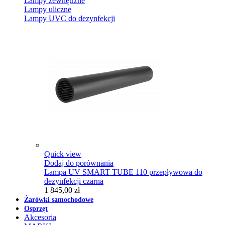
Lampy zewnętrzne
Lampy uliczne
Lampy UVC do dezynfekcji
Quick view
Dodaj do porównania
Lampa UV SMART TUBE 110 przepływowa do
dezynfekcji czarna
1 845,00 zł
Żarówki samochodowe
Osprzęt
Akcesoria