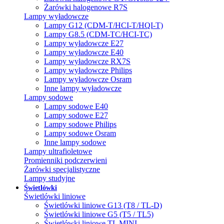
Żarówki halogenowe R7S
Lampy wyładowcze
Lampy G12 (CDM-T/HCI-T/HQI-T)
Lampy G8.5 (CDM-TC/HCI-TC)
Lampy wyładowcze E27
Lampy wyładowcze E40
Lampy wyładowcze RX7S
Lampy wyładowcze Philips
Lampy wyładowcze Osram
Inne lampy wyładowcze
Lampy sodowe
Lampy sodowe E40
Lampy sodowe E27
Lampy sodowe Philips
Lampy sodowe Osram
Inne lampy sodowe
Lampy ultrafioletowe
Promienniki podczerwieni
Żarówki specjalistyczne
Lampy studyjne
Świetlówki
Świetlówki liniowe
Świetlówki liniowe G13 (T8 / TL-D)
Świetlówki liniowe G5 (T5 / TL5)
Świetlówki liniowe TL MINI