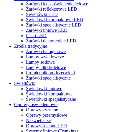
Żarówki led - oświetlenie ledowe
Żarówki reflektorowe LED
Świetlówki LED
Świetlówki kompaktowe LED
Żarówki specjalistyczne LED
Żarówki liniowe LED
Paski LED
Żarówki dekoracyjne LED
Źródła tradycyjne
Żarówki halogenowe
Lampy wyładowcze
Lampy sodowe
Lampy ultrafioletowe
Promienniki podczerwieni
Żarówki specjalistyczne
Świetlówki
Świetlówki liniowe
Świetlówki kompaktowe
Świetlówki specjalistyczne
Oprawy oświetleniowe
Oprawy szczelne
Oprawy przemysłowe
Naświetlacze
Oprawy ścienne LED
Systemy liniowe (Trunking)