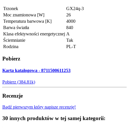
Trzonek
GX24q-3
Moc znamionowa [W]
26
Temperatura barwowa [K]
4000
Barwa światła
840
Klasa efektywności energetycznej
A
Ściemnianie
Tak
Rodzina
PL-T
Pobierz
Karta katalogowa - 8711500611253
Pobierz (384.81k)
Recenzje
Bądź pierwszym który napisze recenzję!
30 innych produktów w tej samej kategorii: