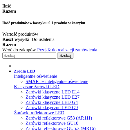
Ilość
Razem
Ilość produktów w koszyku:
0
1 produkt w koszyku
Wartość produktów
Koszt wysyłki
Do ustalenia
Razem
Wróć do zakupów
Przejdź do realizacji zamówienia
Szukaj
Źródła LED
Inteligentne oświetlenie
SMART+ inteligentne oświetlenie
Klasyczne żarówki LED
Żarówki klasyczne LED E14
Żarówki klasyczne LED E27
Żarówki klasyczne LED G4
Żarówki klasyczne LED G9
Żarówki reflektorowe LED
Żarówki reflektorowe G53 (AR111)
Żarówki reflektorowe GU10
Żarówki reflektorowe GU5.3 (MR16)