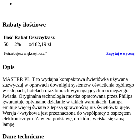
Rabaty ilościowe
Ilość
Rabat
Oszczędzasz
50
2%
od
82,19 zł
Potrzebujesz większej ilości?
Zapytaj o wycenę
Opis
MASTER PL-T to wydajna kompaktowa świetlówka używana
zazwyczaj w oprawach downlight systemów oświetlenia ogólnego
w sklepach, hotelach oraz biurach wymagających mocniejszego
światła. Oryginalna technologia mostka opracowana przez Philips
gwarantuje optymalne działanie w takich warunkach. Lampa
emituje więcej światła z lepszą sprawnością niż świetlówki gięte.
Wersja 4-wtykowa jest przeznaczona do współpracy z osprzętem
elektronicznym. Zawiera podstawę, do której wciska się samą
lampę.
Dane techniczne