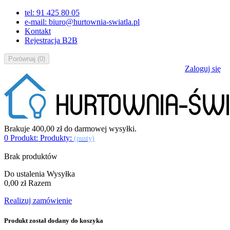
tel: 91 425 80 05
e-mail: biuro@hurtownia-swiatla.pl
Kontakt
Rejestracja B2B
Porównaj
(
0
)
Zaloguj się
Brakuje
400,00 zł
do darmowej wysyłki.
0
Produkt:
Produkty:
(pusty)
Brak produktów
Do ustalenia
Wysyłka
0,00 zł
Razem
Realizuj zamówienie
Produkt został dodany do koszyka