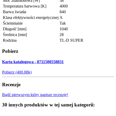
Moc znamionowa [W]
38
Temperatura barwowa [K]
4000
Barwa światła
840
Klasa efektywności energetycznej
A
Ściemnianie
Tak
Długość [mm]
1040
Średnica [mm]
28
Rodzina
TL-D SUPER
Pobierz
Karta katalogowa - 8711500558831
Pobierz (400.88k)
Recenzje
Bądź pierwszym który napisze recenzję!
30 innych produktów w tej samej kategorii: