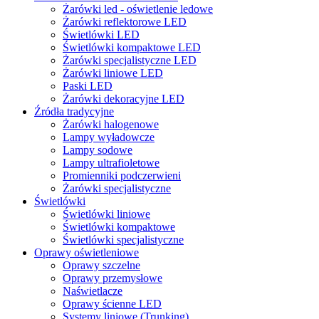
Żarówki led - oświetlenie ledowe
Żarówki reflektorowe LED
Świetlówki LED
Świetlówki kompaktowe LED
Żarówki specjalistyczne LED
Żarówki liniowe LED
Paski LED
Żarówki dekoracyjne LED
Źródła tradycyjne
Żarówki halogenowe
Lampy wyładowcze
Lampy sodowe
Lampy ultrafioletowe
Promienniki podczerwieni
Żarówki specjalistyczne
Świetlówki
Świetlówki liniowe
Świetlówki kompaktowe
Świetlówki specjalistyczne
Oprawy oświetleniowe
Oprawy szczelne
Oprawy przemysłowe
Naświetlacze
Oprawy ścienne LED
Systemy liniowe (Trunking)