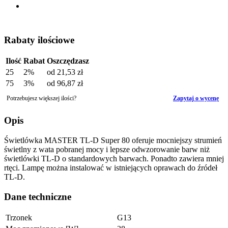
Rabaty ilościowe
Ilość
Rabat
Oszczędzasz
25
2%
od
21,53 zł
75
3%
od
96,87 zł
Potrzebujesz większej ilości?
Zapytaj o wycenę
Opis
Świetlówka MASTER TL-D Super 80 oferuje mocniejszy strumień
świetlny z wata pobranej mocy i lepsze odwzorowanie barw niż
świetlówki TL-D o standardowych barwach. Ponadto zawiera mniej
rtęci. Lampę można instalować w istniejących oprawach do źródeł
TL-D.
Dane techniczne
Trzonek
G13