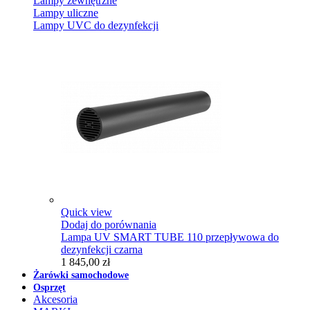
Lampy zewnętrzne
Lampy uliczne
Lampy UVC do dezynfekcji
Quick view
Dodaj do porównania
Lampa UV SMART TUBE 110 przepływowa do
dezynfekcji czarna
1 845,00 zł
Żarówki samochodowe
Osprzęt
Akcesoria