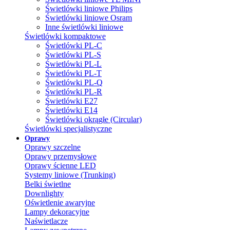
Świetlówki liniowe Philips
Świetlówki liniowe Osram
Inne świetlówki liniowe
Świetlówki kompaktowe
Świetlówki PL-C
Świetlówki PL-S
Świetlówki PL-L
Świetlówki PL-T
Świetlówki PL-Q
Świetlówki PL-R
Świetlówki E27
Świetlówki E14
Świetlówki okrągłe (Circular)
Świetlówki specjalistyczne
Oprawy
Oprawy szczelne
Oprawy przemysłowe
Oprawy ścienne LED
Systemy liniowe (Trunking)
Belki świetlne
Downlighty
Oświetlenie awaryjne
Lampy dekoracyjne
Naświetlacze