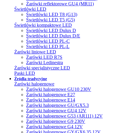
Żarówki reflektorowe GU4 (MR11)
Świetlówki LED
Świetlówki LED T8 (G13)
Świetlówki LED T5 (G5)
Świetlówki kompaktowe LED
Świetlówki LED Dulux D
Świetlówki LED Dulux D/E
Świetlówki LED PL-C
Świetlówki LED PL-L
Żarówki liniowe LED
Żarówki LED R7S
Żarówki Ledinestra
Żarówki specjalistyczne LED
Paski LED
Źródła tradycyjne
Żarówki halogenowe
Żarówki halogenowe GU10 230V
Żarówki halogenowe E27
Żarówki halogenowe E14
Żarówki halogenowe GU/GX5.3
Żarówki halogenowe GU4 12V
Żarówki halogenowe G53 (AR111) 12V
Żarówki halogenowe G9 230V
Żarówki halogenowe G4 12V
Żarówki halogenowe GY/GX6.35 12V