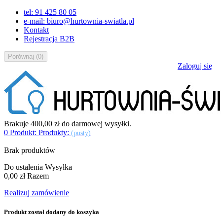
tel: 91 425 80 05
e-mail: biuro@hurtownia-swiatla.pl
Kontakt
Rejestracja B2B
Porównaj
(
0
)
Zaloguj się
Brakuje
400,00 zł
do darmowej wysyłki.
0
Produkt:
Produkty:
(pusty)
Brak produktów
Do ustalenia
Wysyłka
0,00 zł
Razem
Realizuj zamówienie
Produkt został dodany do koszyka