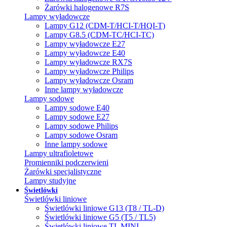
Żarówki halogenowe R7S
Lampy wyładowcze
Lampy G12 (CDM-T/HCI-T/HQI-T)
Lampy G8.5 (CDM-TC/HCI-TC)
Lampy wyładowcze E27
Lampy wyładowcze E40
Lampy wyładowcze RX7S
Lampy wyładowcze Philips
Lampy wyładowcze Osram
Inne lampy wyładowcze
Lampy sodowe
Lampy sodowe E40
Lampy sodowe E27
Lampy sodowe Philips
Lampy sodowe Osram
Inne lampy sodowe
Lampy ultrafioletowe
Promienniki podczerwieni
Żarówki specjalistyczne
Lampy studyjne
Świetlówki
Świetlówki liniowe
Świetlówki liniowe G13 (T8 / TL-D)
Świetlówki liniowe G5 (T5 / TL5)
Świetlówki liniowe TL MINI