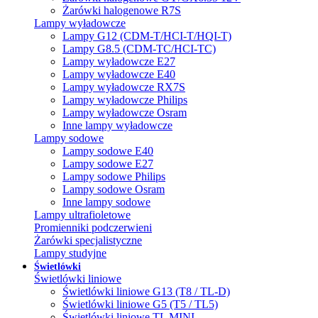
Żarówki halogenowe R7S
Lampy wyładowcze
Lampy G12 (CDM-T/HCI-T/HQI-T)
Lampy G8.5 (CDM-TC/HCI-TC)
Lampy wyładowcze E27
Lampy wyładowcze E40
Lampy wyładowcze RX7S
Lampy wyładowcze Philips
Lampy wyładowcze Osram
Inne lampy wyładowcze
Lampy sodowe
Lampy sodowe E40
Lampy sodowe E27
Lampy sodowe Philips
Lampy sodowe Osram
Inne lampy sodowe
Lampy ultrafioletowe
Promienniki podczerwieni
Żarówki specjalistyczne
Lampy studyjne
Świetlówki
Świetlówki liniowe
Świetlówki liniowe G13 (T8 / TL-D)
Świetlówki liniowe G5 (T5 / TL5)
Świetlówki liniowe TL MINI