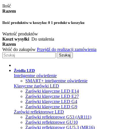
Ilość
Razem
Ilość produktów w koszyku:
0
1 produkt w koszyku
Wartość produktów
Koszt wysyłki
Do ustalenia
Razem
Wróć do zakupów
Przejdź do realizacji zamówienia
Szukaj
Źródła LED
Inteligentne oświetlenie
SMART+ inteligentne oświetlenie
Klasyczne żarówki LED
Żarówki klasyczne LED E14
Żarówki klasyczne LED E27
Żarówki klasyczne LED G4
Żarówki klasyczne LED G9
Żarówki reflektorowe LED
Żarówki reflektorowe G53 (AR111)
Żarówki reflektorowe GU10
Żarówki reflektorowe GU5.3 (MR16)