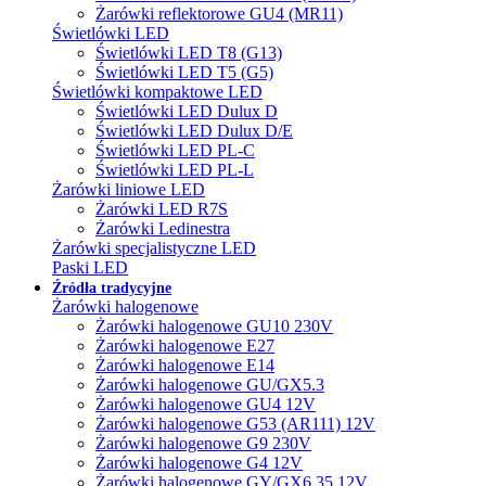
Żarówki reflektorowe GU4 (MR11)
Świetlówki LED
Świetlówki LED T8 (G13)
Świetlówki LED T5 (G5)
Świetlówki kompaktowe LED
Świetlówki LED Dulux D
Świetlówki LED Dulux D/E
Świetlówki LED PL-C
Świetlówki LED PL-L
Żarówki liniowe LED
Żarówki LED R7S
Żarówki Ledinestra
Żarówki specjalistyczne LED
Paski LED
Źródła tradycyjne
Żarówki halogenowe
Żarówki halogenowe GU10 230V
Żarówki halogenowe E27
Żarówki halogenowe E14
Żarówki halogenowe GU/GX5.3
Żarówki halogenowe GU4 12V
Żarówki halogenowe G53 (AR111) 12V
Żarówki halogenowe G9 230V
Żarówki halogenowe G4 12V
Żarówki halogenowe GY/GX6.35 12V