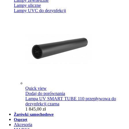
Lampy zewnętrzne
Lampy uliczne
Lampy UVC do dezynfekcji
Quick view
Dodaj do porównania
Lampa UV SMART TUBE 110 przepływowa do
dezynfekcji czarna
1 845,00 zł
Żarówki samochodowe
Osprzęt
Akcesoria