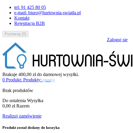
tel: 91 425 80 05
e-mail: biuro@hurtownia-swiatla.pl
Kontakt
Rejestracja B2B
Porównaj
(
0
)
Zaloguj się
Brakuje
400,00 zł
do darmowej wysyłki.
0
Produkt:
Produkty:
(pusty)
Brak produktów
Do ustalenia
Wysyłka
0,00 zł
Razem
Realizuj zamówienie
Produkt został dodany do koszyka