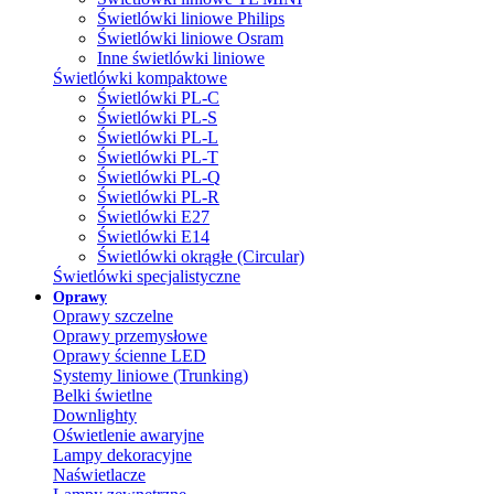
Świetlówki liniowe Philips
Świetlówki liniowe Osram
Inne świetlówki liniowe
Świetlówki kompaktowe
Świetlówki PL-C
Świetlówki PL-S
Świetlówki PL-L
Świetlówki PL-T
Świetlówki PL-Q
Świetlówki PL-R
Świetlówki E27
Świetlówki E14
Świetlówki okrągłe (Circular)
Świetlówki specjalistyczne
Oprawy
Oprawy szczelne
Oprawy przemysłowe
Oprawy ścienne LED
Systemy liniowe (Trunking)
Belki świetlne
Downlighty
Oświetlenie awaryjne
Lampy dekoracyjne
Naświetlacze