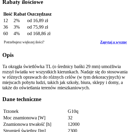
Rabaty ilościowe
Ilość
Rabat
Oszczędzasz
12
2%
od
16,89 zł
36
3%
od
75,99 zł
60
4%
od
168,86 zł
Potrzebujesz większej ilości?
Zapytaj o wycenę
Opis
Ta okrągła świetlówka TL (o średnicy bańki 29 mm) umożliwia
rozsył światła we wszystkich kierunkach. Nadaje się do stosowania
w różnych oprawach do różnych celów (w tym dekoracyjnych) w
miejscach pobytu ludzi, takich jak szkoły, biura, sklepy i domy, a
także do oświetlania terenów mieszkaniowych.
Dane techniczne
Trzonek
G10q
Moc znamionowa [W]
32
Znamionowa trwałość [h]
12000
Strumień świetlny [lm]
2300