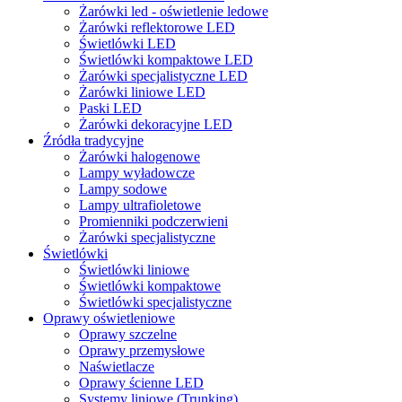
Żarówki led - oświetlenie ledowe
Żarówki reflektorowe LED
Świetlówki LED
Świetlówki kompaktowe LED
Żarówki specjalistyczne LED
Żarówki liniowe LED
Paski LED
Żarówki dekoracyjne LED
Źródła tradycyjne
Żarówki halogenowe
Lampy wyładowcze
Lampy sodowe
Lampy ultrafioletowe
Promienniki podczerwieni
Żarówki specjalistyczne
Świetlówki
Świetlówki liniowe
Świetlówki kompaktowe
Świetlówki specjalistyczne
Oprawy oświetleniowe
Oprawy szczelne
Oprawy przemysłowe
Naświetlacze
Oprawy ścienne LED
Systemy liniowe (Trunking)