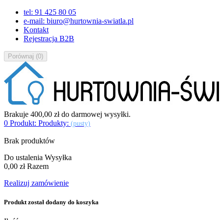
tel: 91 425 80 05
e-mail: biuro@hurtownia-swiatla.pl
Kontakt
Rejestracja B2B
Porównaj
(
0
)
Brakuje
400,00 zł
do darmowej wysyłki.
0
Produkt:
Produkty:
(pusty)
Brak produktów
Do ustalenia
Wysyłka
0,00 zł
Razem
Realizuj zamówienie
Produkt został dodany do koszyka