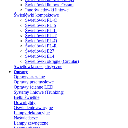
Świetlówki liniowe Osram
Inne świetlówki liniowe
Świetlówki kompaktowe
Świetlówki PL-C
Świetlówki PL-S
Świetlówki PL-L
Świetlówki PL-T
Świetlówki PL-Q
Świetlówki PL-R
Świetlówki E27
Świetlówki E14
Świetlówki okrągłe (Circular)
Świetlówki specjalistyczne
Oprawy
Oprawy szczelne
Oprawy przemysłowe
Oprawy ścienne LED
Systemy liniowe (Trunking)
Belki świetlne
Downlighty
Oświetlenie awaryjne
Lampy dekoracyjne
Naświetlacze
Lampy zewnętrzne