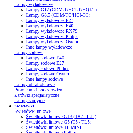
Lampy wyładowcze
Lampy G12 (CDM-T/HCI-T/HQI-T)
Lampy G8.5 (CDM-TC/HCI-TC)
Lampy wyładowcze E27
Lampy wyładowcze E40
Lampy wyładowcze RX7S
Lampy wyładowcze Philips
Lampy wyładowcze Osram
Inne lampy wyładowcze
Lampy sodowe
Lampy sodowe E40
Lampy sodowe E27
Lampy sodowe Philips
Lampy sodowe Osram
Inne lampy sodowe
Lampy ultrafioletowe
Promienniki podczerwieni
Żarówki specjalistyczne
Lampy studyjne
Świetlówki
Świetlówki liniowe
Świetlówki liniowe G13 (T8 / TL-D)
Świetlówki liniowe G5 (T5 / TL5)
Świetlówki liniowe TL MINI
Świetlówki liniowe Philips