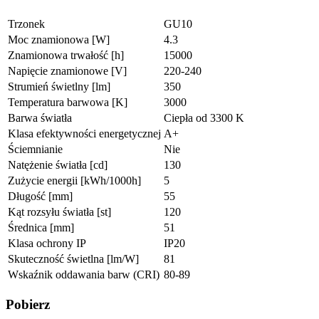
Trzonek
GU10
Moc znamionowa [W]
4.3
Znamionowa trwałość [h]
15000
Napięcie znamionowe [V]
220-240
Strumień świetlny [lm]
350
Temperatura barwowa [K]
3000
Barwa światła
Ciepła od 3300 K
Klasa efektywności energetycznej
A+
Ściemnianie
Nie
Natężenie światła [cd]
130
Zużycie energii [kWh/1000h]
5
Długość [mm]
55
Kąt rozsyłu światła [st]
120
Średnica [mm]
51
Klasa ochrony IP
IP20
Skuteczność świetlna [lm/W]
81
Wskaźnik oddawania barw (CRI)
80-89
Pobierz