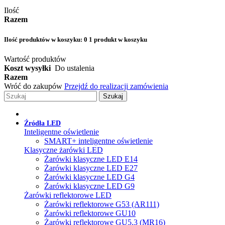
Ilość
Razem
Ilość produktów w koszyku:
0
1 produkt w koszyku
Wartość produktów
Koszt wysyłki
Do ustalenia
Razem
Wróć do zakupów
Przejdź do realizacji zamówienia
Szukaj
Źródła LED
Inteligentne oświetlenie
SMART+ inteligentne oświetlenie
Klasyczne żarówki LED
Żarówki klasyczne LED E14
Żarówki klasyczne LED E27
Żarówki klasyczne LED G4
Żarówki klasyczne LED G9
Żarówki reflektorowe LED
Żarówki reflektorowe G53 (AR111)
Żarówki reflektorowe GU10
Żarówki reflektorowe GU5.3 (MR16)