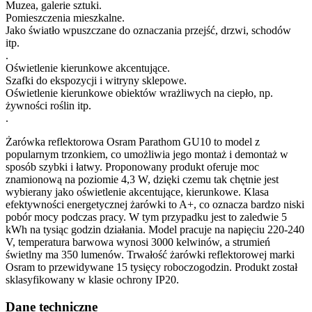
Muzea, galerie sztuki.
Pomieszczenia mieszkalne.
Jako światło wpuszczane do oznaczania przejść, drzwi, schodów
itp.
.
Oświetlenie kierunkowe akcentujące.
Szafki do ekspozycji i witryny sklepowe.
Oświetlenie kierunkowe obiektów wrażliwych na ciepło, np.
żywności roślin itp.
.
Żarówka reflektorowa Osram Parathom GU10 to model z
popularnym trzonkiem, co umożliwia jego montaż i demontaż w
sposób szybki i łatwy. Proponowany produkt oferuje moc
znamionową na poziomie 4,3 W, dzięki czemu tak chętnie jest
wybierany jako oświetlenie akcentujące, kierunkowe. Klasa
efektywności energetycznej żarówki to A+, co oznacza bardzo niski
pobór mocy podczas pracy. W tym przypadku jest to zaledwie 5
kWh na tysiąc godzin działania. Model pracuje na napięciu 220-240
V, temperatura barwowa wynosi 3000 kelwinów, a strumień
świetlny ma 350 lumenów. Trwałość żarówki reflektorowej marki
Osram to przewidywane 15 tysięcy roboczogodzin. Produkt został
sklasyfikowany w klasie ochrony IP20.
Dane techniczne