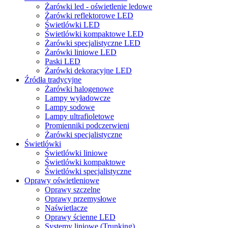
Żarówki led - oświetlenie ledowe
Żarówki reflektorowe LED
Świetlówki LED
Świetlówki kompaktowe LED
Żarówki specjalistyczne LED
Żarówki liniowe LED
Paski LED
Żarówki dekoracyjne LED
Źródła tradycyjne
Żarówki halogenowe
Lampy wyładowcze
Lampy sodowe
Lampy ultrafioletowe
Promienniki podczerwieni
Żarówki specjalistyczne
Świetlówki
Świetlówki liniowe
Świetlówki kompaktowe
Świetlówki specjalistyczne
Oprawy oświetleniowe
Oprawy szczelne
Oprawy przemysłowe
Naświetlacze
Oprawy ścienne LED
Systemy liniowe (Trunking)