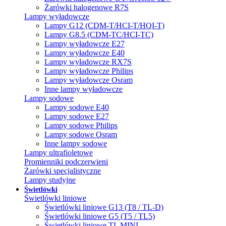
Żarówki halogenowe R7S
Lampy wyładowcze
Lampy G12 (CDM-T/HCI-T/HQI-T)
Lampy G8.5 (CDM-TC/HCI-TC)
Lampy wyładowcze E27
Lampy wyładowcze E40
Lampy wyładowcze RX7S
Lampy wyładowcze Philips
Lampy wyładowcze Osram
Inne lampy wyładowcze
Lampy sodowe
Lampy sodowe E40
Lampy sodowe E27
Lampy sodowe Philips
Lampy sodowe Osram
Inne lampy sodowe
Lampy ultrafioletowe
Promienniki podczerwieni
Żarówki specjalistyczne
Lampy studyjne
Świetlówki
Świetlówki liniowe
Świetlówki liniowe G13 (T8 / TL-D)
Świetlówki liniowe G5 (T5 / TL5)
Świetlówki liniowe TL MINI