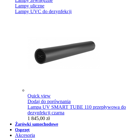
Lampy zewnętrzne
Lampy uliczne
Lampy UVC do dezynfekcji
Quick view
Dodaj do porównania
Lampa UV SMART TUBE 110 przepływowa do
dezynfekcji czarna
1 845,00 zł
Żarówki samochodowe
Osprzęt
Akcesoria