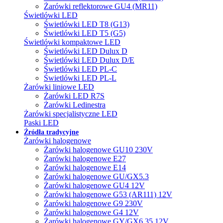
Żarówki reflektorowe GU4 (MR11)
Świetlówki LED
Świetlówki LED T8 (G13)
Świetlówki LED T5 (G5)
Świetlówki kompaktowe LED
Świetlówki LED Dulux D
Świetlówki LED Dulux D/E
Świetlówki LED PL-C
Świetlówki LED PL-L
Żarówki liniowe LED
Żarówki LED R7S
Żarówki Ledinestra
Żarówki specjalistyczne LED
Paski LED
Źródła tradycyjne
Żarówki halogenowe
Żarówki halogenowe GU10 230V
Żarówki halogenowe E27
Żarówki halogenowe E14
Żarówki halogenowe GU/GX5.3
Żarówki halogenowe GU4 12V
Żarówki halogenowe G53 (AR111) 12V
Żarówki halogenowe G9 230V
Żarówki halogenowe G4 12V
Żarówki halogenowe GY/GX6.35 12V