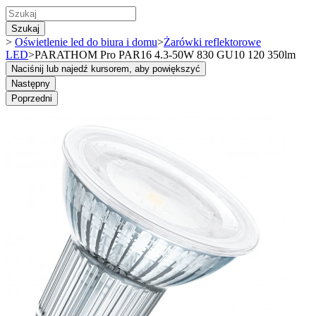
Szukaj
>
Oświetlenie led do biura i domu
>
Żarówki reflektorowe
LED
>
PARATHOM Pro PAR16 4.3-50W 830 GU10 120 350lm
Naciśnij lub najedź kursorem, aby powiększyć
Następny
Poprzedni