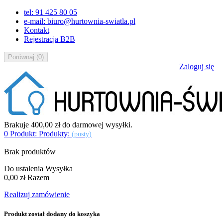
tel: 91 425 80 05
e-mail: biuro@hurtownia-swiatla.pl
Kontakt
Rejestracja B2B
Porównaj
(
0
)
Zaloguj się
Brakuje
400,00 zł
do darmowej wysyłki.
0
Produkt:
Produkty:
(pusty)
Brak produktów
Do ustalenia
Wysyłka
0,00 zł
Razem
Realizuj zamówienie
Produkt został dodany do koszyka