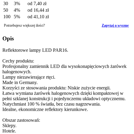
30
3%
od
7,40 zł
50
4%
od
16,44 zł
100
5%
od
41,10 zł
Potrzebujesz większej ilości?
Zapytaj o wycenę
Opis
Reflektorowe lampy LED PAR16.
Cechy produktu:
Profesjonalny zamiennik LED dla wysokonapięciowych żarówek
halogenowych.
Lampy niezawierające rtęci.
Made in Germany.
Korzyści ze stosowania produktu: Niskie zużycie energii.
Łatwa wymiana żarówek halogenowych dzięki kompaktowej w
pełni szklanej konstrukcji i pojedynczemu układowi optycznemu.
Natychmiast 100 % światła, bez czasu nagrzewania.
Idealne, ekonomiczne reflektory kierunkowe.
Obszar zastosowań:
Sklepy.
Hotele.