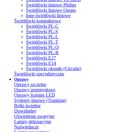
Świetlówki liniowe Philips
Świetlówki liniowe Osram
Inne świetlówki liniowe
Świetlówki kompaktowe
Świetlówki PL-C
Świetlówki PL-S
Świetlówki PL-L
Świetlówki PL-T
Świetlówki PL-Q
Świetlówki PL-R
Świetlówki E27
Świetlówki E14
Świetlówki okrągłe (Circular)
Świetlówki specjalistyczne
Oprawy
Oprawy szczelne
Oprawy przemysłowe
Oprawy ścienne LED
Systemy liniowe (Trunking)
Belki świetlne
Downlighty
Oświetlenie awaryjne
Lampy dekoracyjne
Naświetlacze