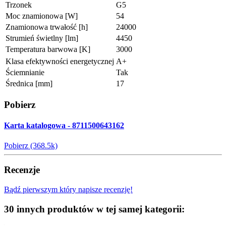
Trzonek
G5
Moc znamionowa [W]
54
Znamionowa trwałość [h]
24000
Strumień świetlny [lm]
4450
Temperatura barwowa [K]
3000
Klasa efektywności energetycznej
A+
Ściemnianie
Tak
Średnica [mm]
17
Pobierz
Karta katalogowa - 8711500643162
Pobierz (368.5k)
Recenzje
Bądź pierwszym który napisze recenzję!
30 innych produktów w tej samej kategorii: