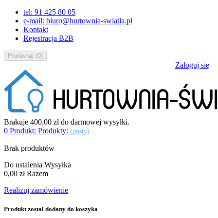
tel: 91 425 80 05
e-mail: biuro@hurtownia-swiatla.pl
Kontakt
Rejestracja B2B
Porównaj
(
0
)
Zaloguj się
Brakuje
400,00 zł
do darmowej wysyłki.
0
Produkt:
Produkty:
(pusty)
Brak produktów
Do ustalenia
Wysyłka
0,00 zł
Razem
Realizuj zamówienie
Produkt został dodany do koszyka