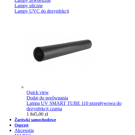
Lampy zewnętrzne
Lampy uliczne
Lampy UVC do dezynfekcji
Quick view
Dodaj do porównania
Lampa UV SMART TUBE 110 przepływowa do
dezynfekcji czarna
1 845,00 zł
Żarówki samochodowe
Osprzęt
Akcesoria