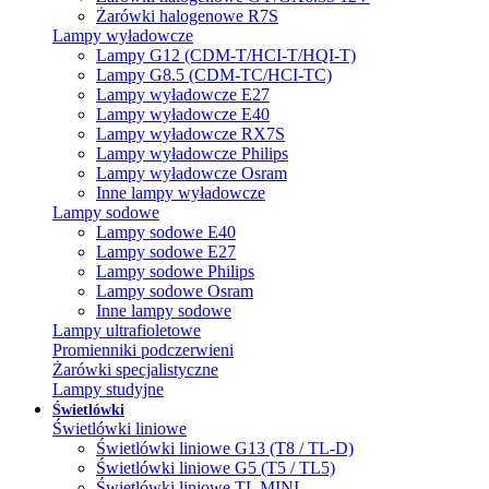
Żarówki halogenowe R7S
Lampy wyładowcze
Lampy G12 (CDM-T/HCI-T/HQI-T)
Lampy G8.5 (CDM-TC/HCI-TC)
Lampy wyładowcze E27
Lampy wyładowcze E40
Lampy wyładowcze RX7S
Lampy wyładowcze Philips
Lampy wyładowcze Osram
Inne lampy wyładowcze
Lampy sodowe
Lampy sodowe E40
Lampy sodowe E27
Lampy sodowe Philips
Lampy sodowe Osram
Inne lampy sodowe
Lampy ultrafioletowe
Promienniki podczerwieni
Żarówki specjalistyczne
Lampy studyjne
Świetlówki
Świetlówki liniowe
Świetlówki liniowe G13 (T8 / TL-D)
Świetlówki liniowe G5 (T5 / TL5)
Świetlówki liniowe TL MINI