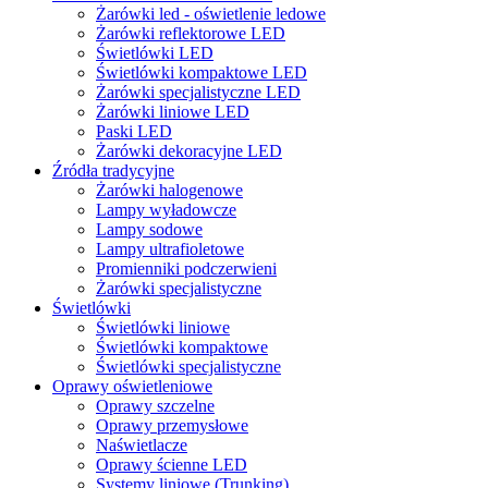
Żarówki led - oświetlenie ledowe
Żarówki reflektorowe LED
Świetlówki LED
Świetlówki kompaktowe LED
Żarówki specjalistyczne LED
Żarówki liniowe LED
Paski LED
Żarówki dekoracyjne LED
Źródła tradycyjne
Żarówki halogenowe
Lampy wyładowcze
Lampy sodowe
Lampy ultrafioletowe
Promienniki podczerwieni
Żarówki specjalistyczne
Świetlówki
Świetlówki liniowe
Świetlówki kompaktowe
Świetlówki specjalistyczne
Oprawy oświetleniowe
Oprawy szczelne
Oprawy przemysłowe
Naświetlacze
Oprawy ścienne LED
Systemy liniowe (Trunking)