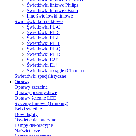
Świetlówki liniowe Philips
Świetlówki liniowe Osram
Inne świetlówki liniowe
Świetlówki kompaktowe
Świetlówki PL-C
Świetlówki PL-S
Świetlówki PL-L
Świetlówki PL-T
Świetlówki PL-Q
Świetlówki PL-R
Świetlówki E27
Świetlówki E14
Świetlówki okrągłe (Circular)
Świetlówki specjalistyczne
Oprawy
Oprawy szczelne
Oprawy przemysłowe
Oprawy ścienne LED
Systemy liniowe (Trunking)
Belki świetlne
Downlighty
Oświetlenie awaryjne
Lampy dekoracyjne
Naświetlacze