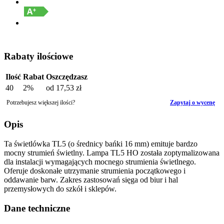
Rabaty ilościowe
Ilość
Rabat
Oszczędzasz
40
2%
od
17,53 zł
Potrzebujesz większej ilości?
Zapytaj o wycenę
Opis
Ta świetlówka TL5 (o średnicy bańki 16 mm) emituje bardzo
mocny strumień świetlny. Lampa TL5 HO została zoptymalizowana
dla instalacji wymagających mocnego strumienia świetlnego.
Oferuje doskonałe utrzymanie strumienia początkowego i
oddawanie barw. Zakres zastosowań sięga od biur i hal
przemysłowych do szkół i sklepów.
Dane techniczne