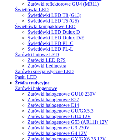
Żarówki reflektorowe GU4 (MR11)
Świetlówki LED
Świetlówki LED T8 (G13)
Świetlówki LED T5 (G5)
Świetlówki kompaktowe LED
Świetlówki LED Dulux D
Świetlówki LED Dulux D/E
Świetlówki LED PL-C
Świetlówki LED PL-L
Żarówki liniowe LED
Żarówki LED R7S
Żarówki Ledinestra
Żarówki specjalistyczne LED
Paski LED
Źródła tradycyjne
Żarówki halogenowe
Żarówki halogenowe GU10 230V
Żarówki halogenowe E27
Żarówki halogenowe E14
Żarówki halogenowe GU/GX5.3
Żarówki halogenowe GU4 12V
Żarówki halogenowe G53 (AR111) 12V
Żarówki halogenowe G9 230V
Żarówki halogenowe G4 12V
Żarówki halogenowe GY/GX6.35 12V