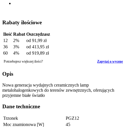
Rabaty ilościowe
Ilość
Rabat
Oszczędzasz
12
2%
od
91,99 zł
36
3%
od
413,95 zł
60
4%
od
919,89 zł
Potrzebujesz większej ilości?
Zapytaj o wycenę
Opis
Nowa generacja wydajnych ceramicznych lamp
metalohalogenkowych do terenów zewnętrznych, oferujących
przyjemne białe światło
Dane techniczne
Trzonek
PGZ12
Moc znamionowa [W]
45