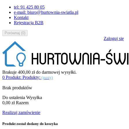
tel: 91 425 80 05
e-mail: biuro@hurtownia-swiatla.pl
Kontakt
Rejestracja B2B
Porównaj
(
0
)
Zaloguj się
Brakuje
400,00 zł
do darmowej wysyłki.
0
Produkt:
Produkty:
(pusty)
Brak produktów
Do ustalenia
Wysyłka
0,00 zł
Razem
Realizuj zamówienie
Produkt został dodany do koszyka