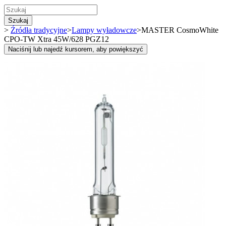
Szukaj
>
Źródła tradycyjne
>
Lampy wyładowcze
>
MASTER CosmoWhite
CPO-TW Xtra 45W/628 PGZ12
Naciśnij lub najedź kursorem, aby powiększyć