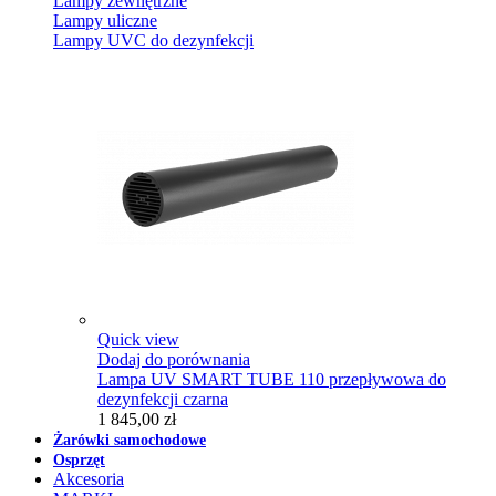
Lampy zewnętrzne
Lampy uliczne
Lampy UVC do dezynfekcji
Quick view
Dodaj do porównania
Lampa UV SMART TUBE 110 przepływowa do
dezynfekcji czarna
1 845,00 zł
Żarówki samochodowe
Osprzęt
Akcesoria