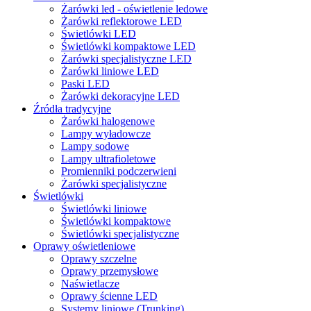
Żarówki led - oświetlenie ledowe
Żarówki reflektorowe LED
Świetlówki LED
Świetlówki kompaktowe LED
Żarówki specjalistyczne LED
Żarówki liniowe LED
Paski LED
Żarówki dekoracyjne LED
Źródła tradycyjne
Żarówki halogenowe
Lampy wyładowcze
Lampy sodowe
Lampy ultrafioletowe
Promienniki podczerwieni
Żarówki specjalistyczne
Świetlówki
Świetlówki liniowe
Świetlówki kompaktowe
Świetlówki specjalistyczne
Oprawy oświetleniowe
Oprawy szczelne
Oprawy przemysłowe
Naświetlacze
Oprawy ścienne LED
Systemy liniowe (Trunking)