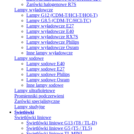
Żarówki halogenowe R7S
Lampy wyładowcze
Lampy G12 (CDM-T/HCI-T/HQI-T)
Lampy G8.5 (CDM-TC/HCI-TC)
Lampy wyładowcze E27
Lampy wyładowcze E40
Lampy wyładowcze RX7S
Lampy wyładowcze Philips
Lampy wyładowcze Osram
Inne lampy wyładowcze
Lampy sodowe
Lampy sodowe E40
Lampy sodowe E27
Lampy sodowe Philips
Lampy sodowe Osram
Inne lampy sodowe
Lampy ultrafioletowe
Promienniki podczerwieni
Żarówki specjalistyczne
Lampy studyjne
Świetlówki
Świetlówki liniowe
Świetlówki liniowe G13 (T8 / TL-D)
Świetlówki liniowe G5 (T5 / TL5)
Świetlówki liniowe TL MINI