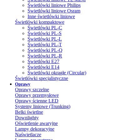
Świetlówki liniowe Philips
Świetlówki liniowe Osram
Inne świetlówki liniowe
Świetlówki kompaktowe
Świetlówki PL-C
Świetlówki PL-S
Świetlówki PL-L
Świetlówki PL-T
Świetlówki PL-Q
Świetlówki PL-R
Świetlówki E27
Świetlówki E14
Świetlówki okrągłe (Circular)
Świetlówki specjalistyczne
Oprawy
Oprawy szczelne
Oprawy przemysłowe
Oprawy ścienne LED
Systemy liniowe (Trunking)
Belki świetlne
Downlighty
Oświetlenie awaryjne
Lampy dekoracyjne
Naświetlacze