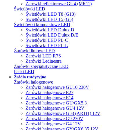
Żarówki reflektorowe GU4 (MR11)
Świetlówki LED
Świetlówki LED T8 (G13)
Świetlówki LED T5 (G5)
Świetlówki kompaktowe LED
Świetlówki LED Dulux D
Świetlówki LED Dulux D/E
Świetlówki LED PL-C
Świetlówki LED PL-L
Żarówki liniowe LED
Żarówki LED R7S
Żarówki Ledinestra
Żarówki specjalistyczne LED
Paski LED
Źródła tradycyjne
Żarówki halogenowe
Żarówki halogenowe GU10 230V
Żarówki halogenowe E27
Żarówki halogenowe E14
Żarówki halogenowe GU/GX5.3
Żarówki halogenowe GU4 12V
Żarówki halogenowe G53 (AR111) 12V
Żarówki halogenowe G9 230V
Żarówki halogenowe G4 12V
Żarówki halogenowe GY/GX6.35 12V