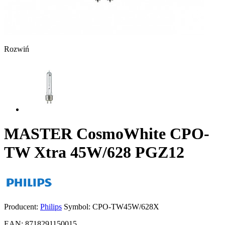
Rozwiń
MASTER CosmoWhite CPO-
TW Xtra 45W/628 PGZ12
Producent:
Philips
Symbol:
CPO-TW45W/628X
EAN:
8718291150015