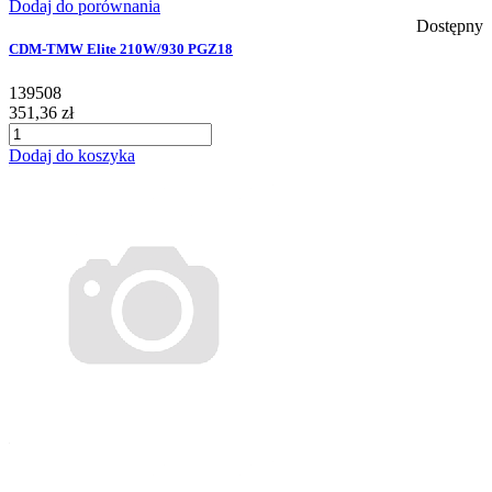
Dodaj do porównania
Dostępny
CDM-TMW Elite 210W/930 PGZ18
139508
351,36 zł
Dodaj do koszyka