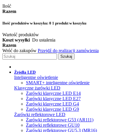
Ilość
Razem
Ilość produktów w koszyku:
0
1 produkt w koszyku
Wartość produktów
Koszt wysyłki
Do ustalenia
Razem
Wróć do zakupów
Przejdź do realizacji zamówienia
Szukaj
Źródła LED
Inteligentne oświetlenie
SMART+ inteligentne oświetlenie
Klasyczne żarówki LED
Żarówki klasyczne LED E14
Żarówki klasyczne LED E27
Żarówki klasyczne LED G4
Żarówki klasyczne LED G9
Żarówki reflektorowe LED
Żarówki reflektorowe G53 (AR111)
Żarówki reflektorowe GU10
Żarówki reflektorowe GU5.3 (MR16)