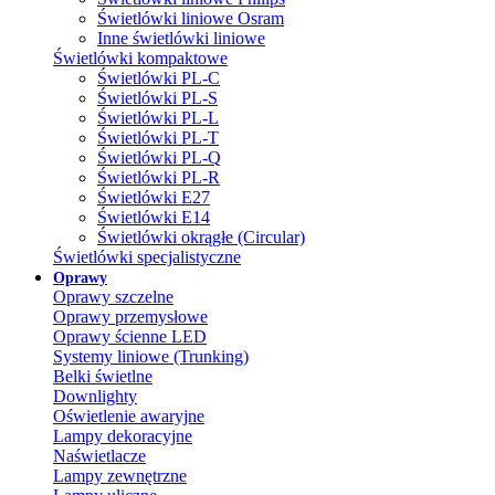
Świetlówki liniowe Osram
Inne świetlówki liniowe
Świetlówki kompaktowe
Świetlówki PL-C
Świetlówki PL-S
Świetlówki PL-L
Świetlówki PL-T
Świetlówki PL-Q
Świetlówki PL-R
Świetlówki E27
Świetlówki E14
Świetlówki okrągłe (Circular)
Świetlówki specjalistyczne
Oprawy
Oprawy szczelne
Oprawy przemysłowe
Oprawy ścienne LED
Systemy liniowe (Trunking)
Belki świetlne
Downlighty
Oświetlenie awaryjne
Lampy dekoracyjne
Naświetlacze
Lampy zewnętrzne