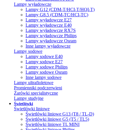
Lampy wyładowcze
Lampy G12 (CDM-T/HCI-T/HQI-T)
Lampy G8.5 (CDM-TC/HCI-TC)
Lampy wyładowcze E27
Lampy wyładowcze E40
Lampy wyładowcze RX7S
Lampy wyładowcze Philips
Lampy wyładowcze Osram
Inne lampy wyładowcze
Lampy sodowe
Lampy sodowe E40
Lampy sodowe E27
Lampy sodowe Philips
Lampy sodowe Osram
Inne lampy sodowe
Lampy ultrafioletowe
Promienniki podczerwieni
Żarówki specjalistyczne
Lampy studyjne
Świetlówki
Świetlówki liniowe
Świetlówki liniowe G13 (T8 / TL-D)
Świetlówki liniowe G5 (T5 / TL5)
Świetlówki liniowe TL MINI
Świetlówki liniowe Philips