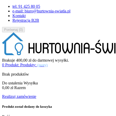
tel: 91 425 80 05
e-mail: biuro@hurtownia-swiatla.pl
Kontakt
Rejestracja B2B
Porównaj
(
0
)
Brakuje
400,00 zł
do darmowej wysyłki.
0
Produkt:
Produkty:
(pusty)
Brak produktów
Do ustalenia
Wysyłka
0,00 zł
Razem
Realizuj zamówienie
Produkt został dodany do koszyka