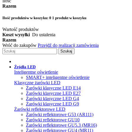
Ilość
Razem
Ilość produktów w koszyku:
0
1 produkt w koszyku
Wartość produktów
Koszt wysyłki
Do ustalenia
Razem
Wróć do zakupów
Przejdź do realizacji zamówienia
Szukaj
Źródła LED
Inteligentne oświetlenie
SMART+ inteligentne oświetlenie
Klasyczne żarówki LED
Żarówki klasyczne LED E14
Żarówki klasyczne LED E27
Żarówki klasyczne LED G4
Żarówki klasyczne LED G9
Żarówki reflektorowe LED
Żarówki reflektorowe G53 (AR111)
Żarówki reflektorowe GU10
Żarówki reflektorowe GU5.3 (MR16)
Żarówki reflektorowe GU4 (MR11)