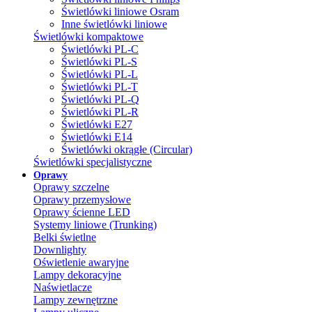
Świetlówki liniowe Osram
Inne świetlówki liniowe
Świetlówki kompaktowe
Świetlówki PL-C
Świetlówki PL-S
Świetlówki PL-L
Świetlówki PL-T
Świetlówki PL-Q
Świetlówki PL-R
Świetlówki E27
Świetlówki E14
Świetlówki okrągłe (Circular)
Świetlówki specjalistyczne
Oprawy
Oprawy szczelne
Oprawy przemysłowe
Oprawy ścienne LED
Systemy liniowe (Trunking)
Belki świetlne
Downlighty
Oświetlenie awaryjne
Lampy dekoracyjne
Naświetlacze
Lampy zewnętrzne