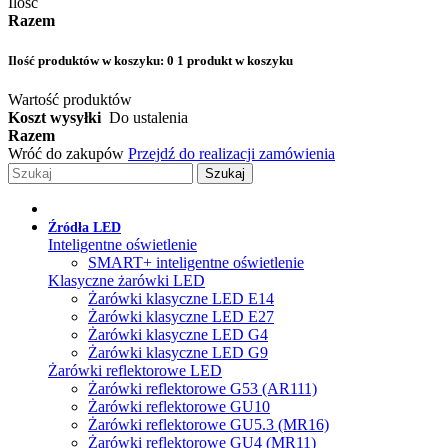
Ilość
Razem
Ilość produktów w koszyku:
0
1 produkt w koszyku
Wartość produktów
Koszt wysyłki
Do ustalenia
Razem
Wróć do zakupów
Przejdź do realizacji zamówienia
Szukaj
Źródła LED
Inteligentne oświetlenie
SMART+ inteligentne oświetlenie
Klasyczne żarówki LED
Żarówki klasyczne LED E14
Żarówki klasyczne LED E27
Żarówki klasyczne LED G4
Żarówki klasyczne LED G9
Żarówki reflektorowe LED
Żarówki reflektorowe G53 (AR111)
Żarówki reflektorowe GU10
Żarówki reflektorowe GU5.3 (MR16)
Żarówki reflektorowe GU4 (MR11)