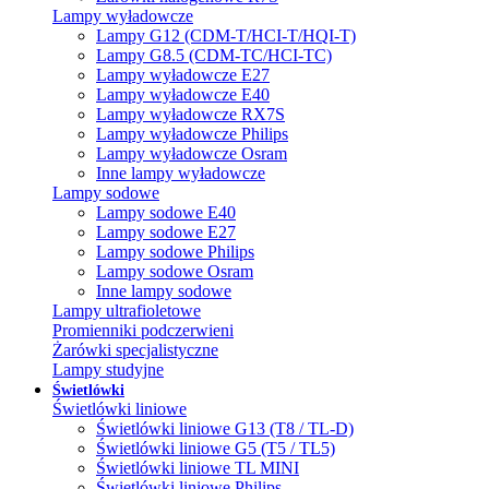
Lampy wyładowcze
Lampy G12 (CDM-T/HCI-T/HQI-T)
Lampy G8.5 (CDM-TC/HCI-TC)
Lampy wyładowcze E27
Lampy wyładowcze E40
Lampy wyładowcze RX7S
Lampy wyładowcze Philips
Lampy wyładowcze Osram
Inne lampy wyładowcze
Lampy sodowe
Lampy sodowe E40
Lampy sodowe E27
Lampy sodowe Philips
Lampy sodowe Osram
Inne lampy sodowe
Lampy ultrafioletowe
Promienniki podczerwieni
Żarówki specjalistyczne
Lampy studyjne
Świetlówki
Świetlówki liniowe
Świetlówki liniowe G13 (T8 / TL-D)
Świetlówki liniowe G5 (T5 / TL5)
Świetlówki liniowe TL MINI
Świetlówki liniowe Philips