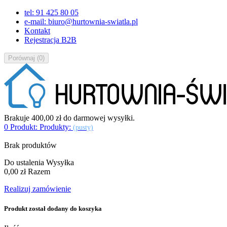
tel: 91 425 80 05
e-mail: biuro@hurtownia-swiatla.pl
Kontakt
Rejestracja B2B
Porównaj
(
0
)
Brakuje
400,00 zł
do darmowej wysyłki.
0
Produkt:
Produkty:
(pusty)
Brak produktów
Do ustalenia
Wysyłka
0,00 zł
Razem
Realizuj zamówienie
Produkt został dodany do koszyka