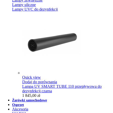
Lampy zewnętrzne
Lampy uliczne
Lampy UVC do dezynfekcji
Quick view
Dodaj do porównania
Lampa UV SMART TUBE 110 przepływowa do
dezynfekcji czarna
1 845,00 zł
Żarówki samochodowe
Osprzęt
Akcesoria