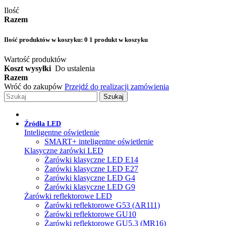
Ilość
Razem
Ilość produktów w koszyku:
0
1 produkt w koszyku
Wartość produktów
Koszt wysyłki
Do ustalenia
Razem
Wróć do zakupów
Przejdź do realizacji zamówienia
Szukaj
Źródła LED
Inteligentne oświetlenie
SMART+ inteligentne oświetlenie
Klasyczne żarówki LED
Żarówki klasyczne LED E14
Żarówki klasyczne LED E27
Żarówki klasyczne LED G4
Żarówki klasyczne LED G9
Żarówki reflektorowe LED
Żarówki reflektorowe G53 (AR111)
Żarówki reflektorowe GU10
Żarówki reflektorowe GU5.3 (MR16)