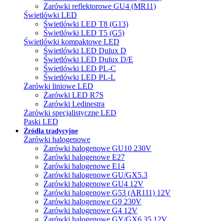
Żarówki reflektorowe GU4 (MR11)
Świetlówki LED
Świetlówki LED T8 (G13)
Świetlówki LED T5 (G5)
Świetlówki kompaktowe LED
Świetlówki LED Dulux D
Świetlówki LED Dulux D/E
Świetlówki LED PL-C
Świetlówki LED PL-L
Żarówki liniowe LED
Żarówki LED R7S
Żarówki Ledinestra
Żarówki specjalistyczne LED
Paski LED
Źródła tradycyjne
Żarówki halogenowe
Żarówki halogenowe GU10 230V
Żarówki halogenowe E27
Żarówki halogenowe E14
Żarówki halogenowe GU/GX5.3
Żarówki halogenowe GU4 12V
Żarówki halogenowe G53 (AR111) 12V
Żarówki halogenowe G9 230V
Żarówki halogenowe G4 12V
Żarówki halogenowe GY/GX6.35 12V