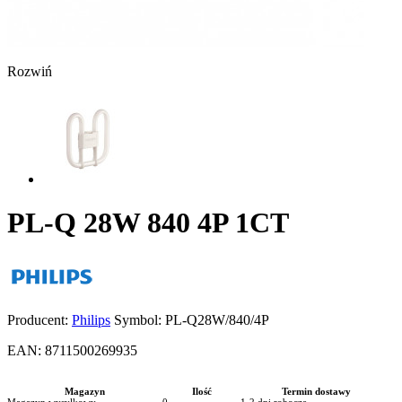
Rozwiń
PL-Q 28W 840 4P 1CT
Producent:
Philips
Symbol:
PL-Q28W/840/4P
EAN:
8711500269935
Magazyn
Ilość
Termin dostawy
Magazyn wysyłkowy
0
1-2 dni robocze