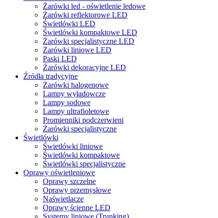
Żarówki led - oświetlenie ledowe
Żarówki reflektorowe LED
Świetlówki LED
Świetlówki kompaktowe LED
Żarówki specjalistyczne LED
Żarówki liniowe LED
Paski LED
Żarówki dekoracyjne LED
Źródła tradycyjne
Żarówki halogenowe
Lampy wyładowcze
Lampy sodowe
Lampy ultrafioletowe
Promienniki podczerwieni
Żarówki specjalistyczne
Świetlówki
Świetlówki liniowe
Świetlówki kompaktowe
Świetlówki specjalistyczne
Oprawy oświetleniowe
Oprawy szczelne
Oprawy przemysłowe
Naświetlacze
Oprawy ścienne LED
Systemy liniowe (Trunking)