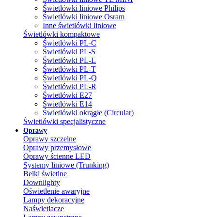
Świetlówki liniowe Philips
Świetlówki liniowe Osram
Inne świetlówki liniowe
Świetlówki kompaktowe
Świetlówki PL-C
Świetlówki PL-S
Świetlówki PL-L
Świetlówki PL-T
Świetlówki PL-Q
Świetlówki PL-R
Świetlówki E27
Świetlówki E14
Świetlówki okrągłe (Circular)
Świetlówki specjalistyczne
Oprawy
Oprawy szczelne
Oprawy przemysłowe
Oprawy ścienne LED
Systemy liniowe (Trunking)
Belki świetlne
Downlighty
Oświetlenie awaryjne
Lampy dekoracyjne
Naświetlacze