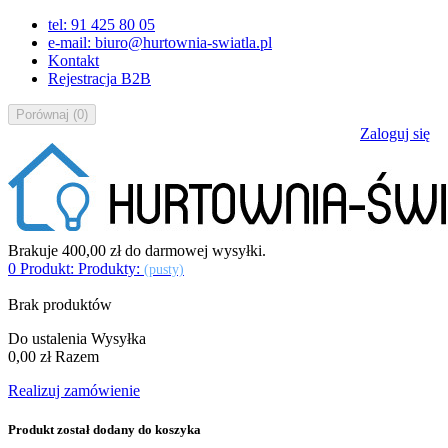
tel: 91 425 80 05
e-mail: biuro@hurtownia-swiatla.pl
Kontakt
Rejestracja B2B
Porównaj
(
0
)
Zaloguj się
Brakuje
400,00 zł
do darmowej wysyłki.
0
Produkt:
Produkty:
(pusty)
Brak produktów
Do ustalenia
Wysyłka
0,00 zł
Razem
Realizuj zamówienie
Produkt został dodany do koszyka