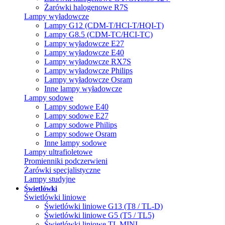
Żarówki halogenowe R7S
Lampy wyładowcze
Lampy G12 (CDM-T/HCI-T/HQI-T)
Lampy G8.5 (CDM-TC/HCI-TC)
Lampy wyładowcze E27
Lampy wyładowcze E40
Lampy wyładowcze RX7S
Lampy wyładowcze Philips
Lampy wyładowcze Osram
Inne lampy wyładowcze
Lampy sodowe
Lampy sodowe E40
Lampy sodowe E27
Lampy sodowe Philips
Lampy sodowe Osram
Inne lampy sodowe
Lampy ultrafioletowe
Promienniki podczerwieni
Żarówki specjalistyczne
Lampy studyjne
Świetlówki
Świetlówki liniowe
Świetlówki liniowe G13 (T8 / TL-D)
Świetlówki liniowe G5 (T5 / TL5)
Świetlówki liniowe TL MINI