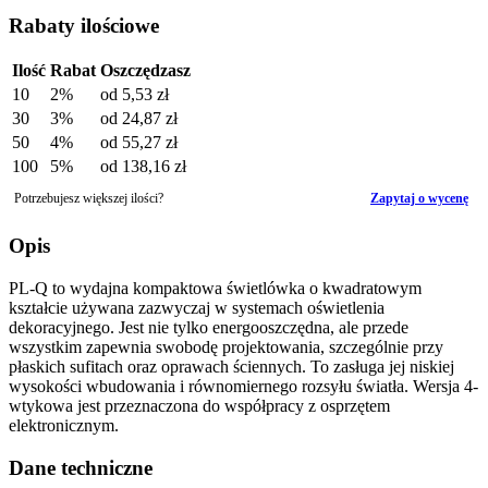
Rabaty ilościowe
Ilość
Rabat
Oszczędzasz
10
2%
od
5,53 zł
30
3%
od
24,87 zł
50
4%
od
55,27 zł
100
5%
od
138,16 zł
Potrzebujesz większej ilości?
Zapytaj o wycenę
Opis
PL-Q to wydajna kompaktowa świetlówka o kwadratowym
kształcie używana zazwyczaj w systemach oświetlenia
dekoracyjnego. Jest nie tylko energooszczędna, ale przede
wszystkim zapewnia swobodę projektowania, szczególnie przy
płaskich sufitach oraz oprawach ściennych. To zasługa jej niskiej
wysokości wbudowania i równomiernego rozsyłu światła. Wersja 4-
wtykowa jest przeznaczona do współpracy z osprzętem
elektronicznym.
Dane techniczne