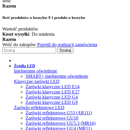
Ilość
Razem
Ilość produktów w koszyku:
0
1 produkt w koszyku
Wartość produktów
Koszt wysyłki
Do ustalenia
Razem
Wróć do zakupów
Przejdź do realizacji zamówienia
Szukaj
Źródła LED
Inteligentne oświetlenie
SMART+ inteligentne oświetlenie
Klasyczne żarówki LED
Żarówki klasyczne LED E14
Żarówki klasyczne LED E27
Żarówki klasyczne LED G4
Żarówki klasyczne LED G9
Żarówki reflektorowe LED
Żarówki reflektorowe G53 (AR111)
Żarówki reflektorowe GU10
Żarówki reflektorowe GU5.3 (MR16)
Żarówki reflektorowe GU4 (MR11)