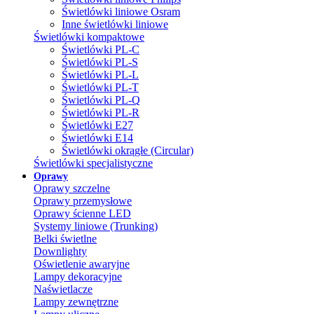
Świetlówki liniowe Osram
Inne świetlówki liniowe
Świetlówki kompaktowe
Świetlówki PL-C
Świetlówki PL-S
Świetlówki PL-L
Świetlówki PL-T
Świetlówki PL-Q
Świetlówki PL-R
Świetlówki E27
Świetlówki E14
Świetlówki okrągłe (Circular)
Świetlówki specjalistyczne
Oprawy
Oprawy szczelne
Oprawy przemysłowe
Oprawy ścienne LED
Systemy liniowe (Trunking)
Belki świetlne
Downlighty
Oświetlenie awaryjne
Lampy dekoracyjne
Naświetlacze
Lampy zewnętrzne