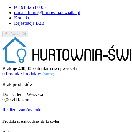
tel: 91 425 80 05
e-mail: biuro@hurtownia-swiatla.pl
Kontakt
Rejestracja B2B
Porównaj
(
0
)
Brakuje
400,00 zł
do darmowej wysyłki.
0
Produkt:
Produkty:
(pusty)
Brak produktów
Do ustalenia
Wysyłka
0,00 zł
Razem
Realizuj zamówienie
Produkt został dodany do koszyka