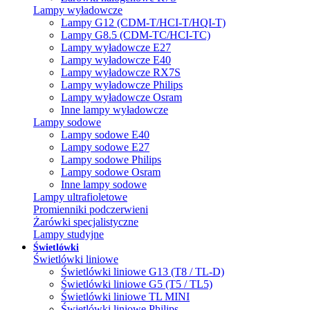
Lampy wyładowcze
Lampy G12 (CDM-T/HCI-T/HQI-T)
Lampy G8.5 (CDM-TC/HCI-TC)
Lampy wyładowcze E27
Lampy wyładowcze E40
Lampy wyładowcze RX7S
Lampy wyładowcze Philips
Lampy wyładowcze Osram
Inne lampy wyładowcze
Lampy sodowe
Lampy sodowe E40
Lampy sodowe E27
Lampy sodowe Philips
Lampy sodowe Osram
Inne lampy sodowe
Lampy ultrafioletowe
Promienniki podczerwieni
Żarówki specjalistyczne
Lampy studyjne
Świetlówki
Świetlówki liniowe
Świetlówki liniowe G13 (T8 / TL-D)
Świetlówki liniowe G5 (T5 / TL5)
Świetlówki liniowe TL MINI
Świetlówki liniowe Philips