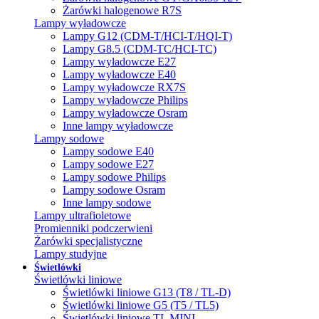
Żarówki halogenowe R7S
Lampy wyładowcze
Lampy G12 (CDM-T/HCI-T/HQI-T)
Lampy G8.5 (CDM-TC/HCI-TC)
Lampy wyładowcze E27
Lampy wyładowcze E40
Lampy wyładowcze RX7S
Lampy wyładowcze Philips
Lampy wyładowcze Osram
Inne lampy wyładowcze
Lampy sodowe
Lampy sodowe E40
Lampy sodowe E27
Lampy sodowe Philips
Lampy sodowe Osram
Inne lampy sodowe
Lampy ultrafioletowe
Promienniki podczerwieni
Żarówki specjalistyczne
Lampy studyjne
Świetlówki
Świetlówki liniowe
Świetlówki liniowe G13 (T8 / TL-D)
Świetlówki liniowe G5 (T5 / TL5)
Świetlówki liniowe TL MINI