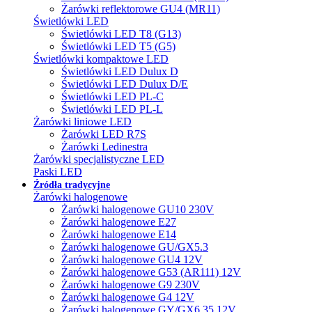
Żarówki reflektorowe GU4 (MR11)
Świetlówki LED
Świetlówki LED T8 (G13)
Świetlówki LED T5 (G5)
Świetlówki kompaktowe LED
Świetlówki LED Dulux D
Świetlówki LED Dulux D/E
Świetlówki LED PL-C
Świetlówki LED PL-L
Żarówki liniowe LED
Żarówki LED R7S
Żarówki Ledinestra
Żarówki specjalistyczne LED
Paski LED
Źródła tradycyjne
Żarówki halogenowe
Żarówki halogenowe GU10 230V
Żarówki halogenowe E27
Żarówki halogenowe E14
Żarówki halogenowe GU/GX5.3
Żarówki halogenowe GU4 12V
Żarówki halogenowe G53 (AR111) 12V
Żarówki halogenowe G9 230V
Żarówki halogenowe G4 12V
Żarówki halogenowe GY/GX6.35 12V