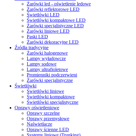
Żarówki led - oświetlenie ledowe
Żarówki reflektorowe LED
Świetlówki LED
Świetlówki kompaktowe LED
Żarówki specjalistyczne LED
Żarówki liniowe LED
Paski LED
Żarówki dekoracyjne LED
Źródła tradycyjne
Żarówki halogenowe
Lampy wyładowcze
Lampy sodowe
Lampy ultrafioletowe
Promienniki podczerwieni
Żarówki specjalistyczne
Świetlówki
Świetlówki liniowe
Świetlówki kompaktowe
Świetlówki specjalistyczne
Oprawy oświetleniowe
Oprawy szczelne
Oprawy przemysłowe
Naświetlacze
Oprawy ścienne LED
Systemy liniowe (Trunking)