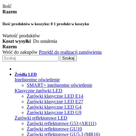
Ilość
Razem
Ilość produktów w koszyku:
0
1 produkt w koszyku
Wartość produktów
Koszt wysyłki
Do ustalenia
Razem
Wróć do zakupów
Przejdź do realizacji zamówienia
Szukaj
Źródła LED
Inteligentne oświetlenie
SMART+ inteligentne oświetlenie
Klasyczne żarówki LED
Żarówki klasyczne LED E14
Żarówki klasyczne LED E27
Żarówki klasyczne LED G4
Żarówki klasyczne LED G9
Żarówki reflektorowe LED
Żarówki reflektorowe G53 (AR111)
Żarówki reflektorowe GU10
Żarówki reflektorowe GU5.3 (MR16)