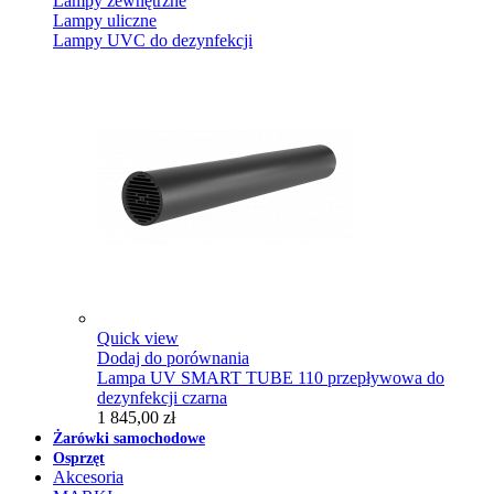
Lampy zewnętrzne
Lampy uliczne
Lampy UVC do dezynfekcji
Quick view
Dodaj do porównania
Lampa UV SMART TUBE 110 przepływowa do
dezynfekcji czarna
1 845,00 zł
Żarówki samochodowe
Osprzęt
Akcesoria