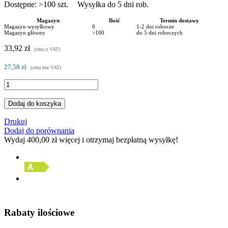
Dostępne:
>100
szt.
Wysyłka do 5 dni rob.
Magazyn
Ilość
Termin dostawy
Magazyn wysyłkowy
0
1-2 dni robocze
Magazyn główny
>100
do 5 dni roboczych
33,92 zł
(cena z VAT)
27,58 zł
(cena bez VAT)
Dodaj do koszyka
Drukuj
Dodaj do porównania
Wydaj
400,00 zł
więcej i otrzymaj bezpłatną wysyłkę!
Rabaty ilościowe