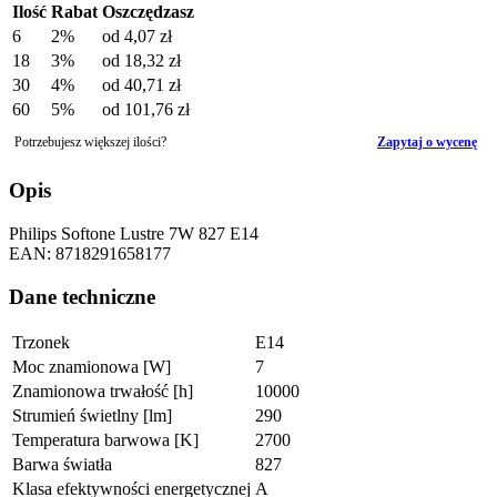
Ilość
Rabat
Oszczędzasz
6
2%
od
4,07 zł
18
3%
od
18,32 zł
30
4%
od
40,71 zł
60
5%
od
101,76 zł
Potrzebujesz większej ilości?
Zapytaj o wycenę
Opis
Philips Softone Lustre 7W 827 E14
EAN: 8718291658177
Dane techniczne
Trzonek
E14
Moc znamionowa [W]
7
Znamionowa trwałość [h]
10000
Strumień świetlny [lm]
290
Temperatura barwowa [K]
2700
Barwa światła
827
Klasa efektywności energetycznej
A