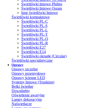
Świetlówki liniowe Philips
Świetlówki liniowe Osram
Inne świetlówki liniowe
Świetlówki kompaktowe
Świetlówki PL-C
Świetlówki PL-S
Świetlówki PL-L
Świetlówki PL-T
Świetlówki PL-Q
Świetlówki PL-R
Świetlówki E27
Świetlówki E14
Świetlówki okrągłe (Circular)
Świetlówki specjalistyczne
Oprawy
Oprawy szczelne
Oprawy przemysłowe
Oprawy ścienne LED
Systemy liniowe (Trunking)
Belki świetlne
Downlighty
Oświetlenie awaryjne
Lampy dekoracyjne
Naświetlacze