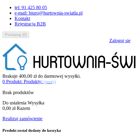
tel: 91 425 80 05
e-mail: biuro@hurtownia-swiatla.pl
Kontakt
Rejestracja B2B
Porównaj
(
0
)
Zaloguj się
Brakuje
400,00 zł
do darmowej wysyłki.
0
Produkt:
Produkty:
(pusty)
Brak produktów
Do ustalenia
Wysyłka
0,00 zł
Razem
Realizuj zamówienie
Produkt został dodany do koszyka