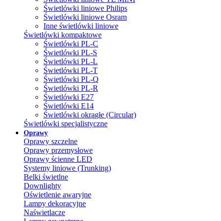
Świetlówki liniowe Philips
Świetlówki liniowe Osram
Inne świetlówki liniowe
Świetlówki kompaktowe
Świetlówki PL-C
Świetlówki PL-S
Świetlówki PL-L
Świetlówki PL-T
Świetlówki PL-Q
Świetlówki PL-R
Świetlówki E27
Świetlówki E14
Świetlówki okrągłe (Circular)
Świetlówki specjalistyczne
Oprawy
Oprawy szczelne
Oprawy przemysłowe
Oprawy ścienne LED
Systemy liniowe (Trunking)
Belki świetlne
Downlighty
Oświetlenie awaryjne
Lampy dekoracyjne
Naświetlacze