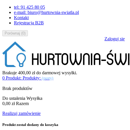
tel: 91 425 80 05
e-mail: biuro@hurtownia-swiatla.pl
Kontakt
Rejestracja B2B
Porównaj
(
0
)
Zaloguj się
Brakuje
400,00 zł
do darmowej wysyłki.
0
Produkt:
Produkty:
(pusty)
Brak produktów
Do ustalenia
Wysyłka
0,00 zł
Razem
Realizuj zamówienie
Produkt został dodany do koszyka