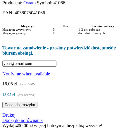
Producent:
Osram
Symbol:
41066
EAN:
4058075041066
Magazyn
Ilość
Termin dostawy
Magazyn wysyłkowy
0
1-2 dni robocze
Magazyn główny
0
do 5 dni roboczych
Towar na zamówienie - prosimy potwierdzić dostępność z
biurem obsługi.
Notify me when available
16,05 zł
(cena z VAT)
13,05 zł
(cena bez VAT)
Dodaj do koszyka
Drukuj
Dodaj do porównania
Wydaj
400,00 zł
więcej i otrzymaj bezpłatną wysyłkę!