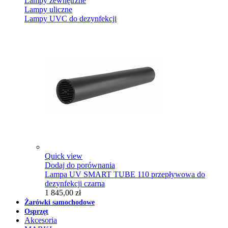
Lampy zewnętrzne
Lampy uliczne
Lampy UVC do dezynfekcji
Quick view
Dodaj do porównania
Lampa UV SMART TUBE 110 przepływowa do
dezynfekcji czarna
1 845,00 zł
Żarówki samochodowe
Osprzęt
Akcesoria