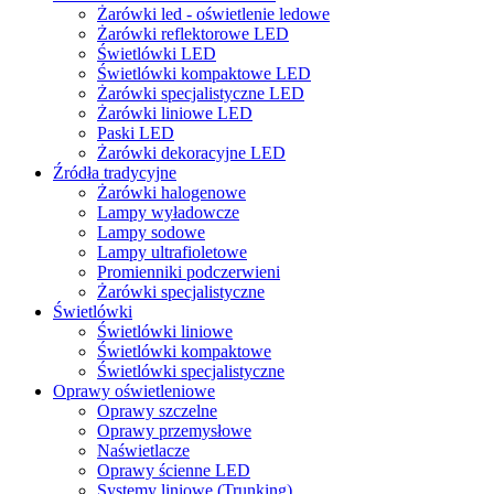
Żarówki led - oświetlenie ledowe
Żarówki reflektorowe LED
Świetlówki LED
Świetlówki kompaktowe LED
Żarówki specjalistyczne LED
Żarówki liniowe LED
Paski LED
Żarówki dekoracyjne LED
Źródła tradycyjne
Żarówki halogenowe
Lampy wyładowcze
Lampy sodowe
Lampy ultrafioletowe
Promienniki podczerwieni
Żarówki specjalistyczne
Świetlówki
Świetlówki liniowe
Świetlówki kompaktowe
Świetlówki specjalistyczne
Oprawy oświetleniowe
Oprawy szczelne
Oprawy przemysłowe
Naświetlacze
Oprawy ścienne LED
Systemy liniowe (Trunking)