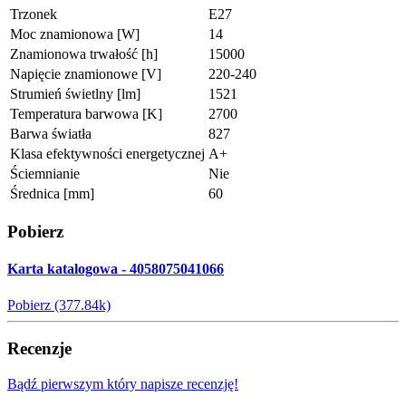
Trzonek
E27
Moc znamionowa [W]
14
Znamionowa trwałość [h]
15000
Napięcie znamionowe [V]
220-240
Strumień świetlny [lm]
1521
Temperatura barwowa [K]
2700
Barwa światła
827
Klasa efektywności energetycznej
A+
Ściemnianie
Nie
Średnica [mm]
60
Pobierz
Karta katalogowa - 4058075041066
Pobierz (377.84k)
Recenzje
Bądź pierwszym który napisze recenzję!