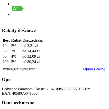
Rabaty ilościowe
Ilość
Rabat
Oszczędzasz
10
2%
od
3,21 zł
30
3%
od
14,44 zł
50
4%
od
32,09 zł
100
5%
od
80,24 zł
Potrzebujesz większej ilości?
Zapytaj o wycenę
Opis
Ledvance Parathom Classic A 14-100W/827 E27 1521lm
EAN: 4058075041066
Dane techniczne