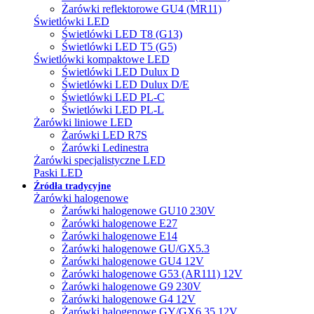
Żarówki reflektorowe GU4 (MR11)
Świetlówki LED
Świetlówki LED T8 (G13)
Świetlówki LED T5 (G5)
Świetlówki kompaktowe LED
Świetlówki LED Dulux D
Świetlówki LED Dulux D/E
Świetlówki LED PL-C
Świetlówki LED PL-L
Żarówki liniowe LED
Żarówki LED R7S
Żarówki Ledinestra
Żarówki specjalistyczne LED
Paski LED
Źródła tradycyjne
Żarówki halogenowe
Żarówki halogenowe GU10 230V
Żarówki halogenowe E27
Żarówki halogenowe E14
Żarówki halogenowe GU/GX5.3
Żarówki halogenowe GU4 12V
Żarówki halogenowe G53 (AR111) 12V
Żarówki halogenowe G9 230V
Żarówki halogenowe G4 12V
Żarówki halogenowe GY/GX6.35 12V