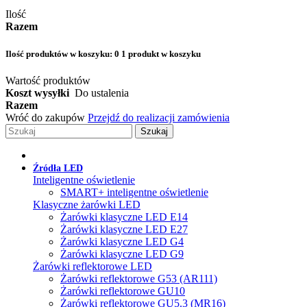
Ilość
Razem
Ilość produktów w koszyku:
0
1 produkt w koszyku
Wartość produktów
Koszt wysyłki
Do ustalenia
Razem
Wróć do zakupów
Przejdź do realizacji zamówienia
Szukaj
Źródła LED
Inteligentne oświetlenie
SMART+ inteligentne oświetlenie
Klasyczne żarówki LED
Żarówki klasyczne LED E14
Żarówki klasyczne LED E27
Żarówki klasyczne LED G4
Żarówki klasyczne LED G9
Żarówki reflektorowe LED
Żarówki reflektorowe G53 (AR111)
Żarówki reflektorowe GU10
Żarówki reflektorowe GU5.3 (MR16)