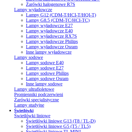
Żarówki halogenowe R7S
Lampy wyładowcze
Lampy G12 (CDM-T/HCI-T/HQI-T)
Lampy G8.5 (CDM-TC/HCI-TC)
Lampy wyładowcze E27
Lampy wyładowcze E40
Lampy wyładowcze RX7S
Lampy wyładowcze Philips
Lampy wyładowcze Osram
Inne lampy wyładowcze
Lampy sodowe
Lampy sodowe E40
Lampy sodowe E27
Lampy sodowe Philips
Lampy sodowe Osram
Inne lampy sodowe
Lampy ultrafioletowe
Promienniki podczerwieni
Żarówki specjalistyczne
Lampy studyjne
Świetlówki
Świetlówki liniowe
Świetlówki liniowe G13 (T8 / TL-D)
Świetlówki liniowe G5 (T5 / TL5)
Świetlówki liniowe TL MINI