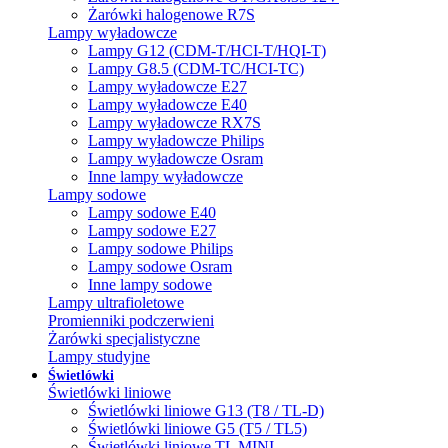
Żarówki halogenowe R7S
Lampy wyładowcze
Lampy G12 (CDM-T/HCI-T/HQI-T)
Lampy G8.5 (CDM-TC/HCI-TC)
Lampy wyładowcze E27
Lampy wyładowcze E40
Lampy wyładowcze RX7S
Lampy wyładowcze Philips
Lampy wyładowcze Osram
Inne lampy wyładowcze
Lampy sodowe
Lampy sodowe E40
Lampy sodowe E27
Lampy sodowe Philips
Lampy sodowe Osram
Inne lampy sodowe
Lampy ultrafioletowe
Promienniki podczerwieni
Żarówki specjalistyczne
Lampy studyjne
Świetlówki
Świetlówki liniowe
Świetlówki liniowe G13 (T8 / TL-D)
Świetlówki liniowe G5 (T5 / TL5)
Świetlówki liniowe TL MINI