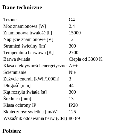
Dane techniczne
Trzonek
G4
Moc znamionowa [W]
2.4
Znamionowa trwałość [h]
15000
Napięcie znamionowe [V]
12
Strumień świetlny [lm]
300
Temperatura barwowa [K]
2700
Barwa światła
Ciepła od 3300 K
Klasa efektywności energetycznej
A++
Ściemnianie
Nie
Zużycie energii [kWh/1000h]
3
Długość [mm]
44
Kąt rozsyłu światła [st]
300
Średnica [mm]
13
Klasa ochrony IP
IP20
Skuteczność świetlna [lm/W]
125
Wskaźnik oddawania barw (CRI)
80-89
Pobierz