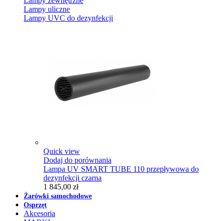
Lampy zewnętrzne
Lampy uliczne
Lampy UVC do dezynfekcji
Quick view
Dodaj do porównania
Lampa UV SMART TUBE 110 przepływowa do
dezynfekcji czarna
1 845,00 zł
Żarówki samochodowe
Osprzęt
Akcesoria