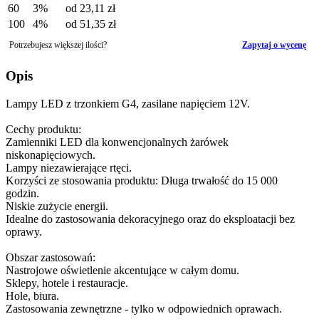
60
3%
od
23,11 zł
100
4%
od
51,35 zł
Potrzebujesz większej ilości?
Zapytaj o wycenę
Opis
Lampy LED z trzonkiem G4, zasilane napięciem 12V.
Cechy produktu:
Zamienniki LED dla konwencjonalnych żarówek
niskonapięciowych.
Lampy niezawierające rtęci.
Korzyści ze stosowania produktu: Długa trwałość do 15 000
godzin.
Niskie zużycie energii.
Idealne do zastosowania dekoracyjnego oraz do eksploatacji bez
oprawy.
Obszar zastosowań:
Nastrojowe oświetlenie akcentujące w całym domu.
Sklepy, hotele i restauracje.
Hole, biura.
Zastosowania zewnętrzne - tylko w odpowiednich oprawach.