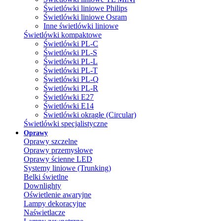
Świetlówki liniowe Philips
Świetlówki liniowe Osram
Inne świetlówki liniowe
Świetlówki kompaktowe
Świetlówki PL-C
Świetlówki PL-S
Świetlówki PL-L
Świetlówki PL-T
Świetlówki PL-Q
Świetlówki PL-R
Świetlówki E27
Świetlówki E14
Świetlówki okrągłe (Circular)
Świetlówki specjalistyczne
Oprawy
Oprawy szczelne
Oprawy przemysłowe
Oprawy ścienne LED
Systemy liniowe (Trunking)
Belki świetlne
Downlighty
Oświetlenie awaryjne
Lampy dekoracyjne
Naświetlacze