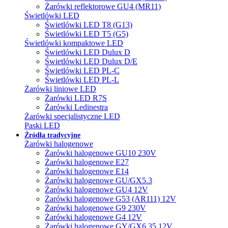
Żarówki reflektorowe GU4 (MR11)
Świetlówki LED
Świetlówki LED T8 (G13)
Świetlówki LED T5 (G5)
Świetlówki kompaktowe LED
Świetlówki LED Dulux D
Świetlówki LED Dulux D/E
Świetlówki LED PL-C
Świetlówki LED PL-L
Żarówki liniowe LED
Żarówki LED R7S
Żarówki Ledinestra
Żarówki specjalistyczne LED
Paski LED
Źródła tradycyjne
Żarówki halogenowe
Żarówki halogenowe GU10 230V
Żarówki halogenowe E27
Żarówki halogenowe E14
Żarówki halogenowe GU/GX5.3
Żarówki halogenowe GU4 12V
Żarówki halogenowe G53 (AR111) 12V
Żarówki halogenowe G9 230V
Żarówki halogenowe G4 12V
Żarówki halogenowe GY/GX6.35 12V