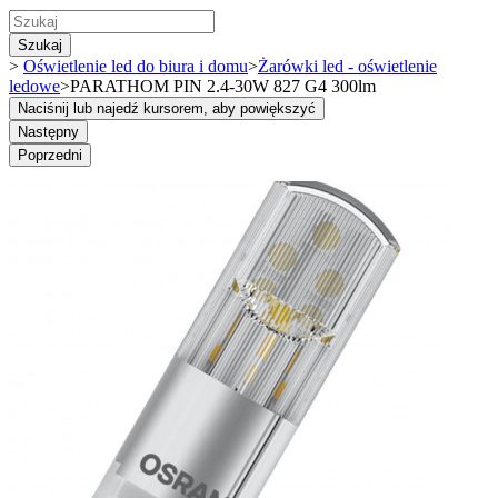
Szukaj
>
Oświetlenie led do biura i domu
>
Żarówki led - oświetlenie
ledowe
>
PARATHOM PIN 2.4-30W 827 G4 300lm
Naciśnij lub najedź kursorem, aby powiększyć
Następny
Poprzedni