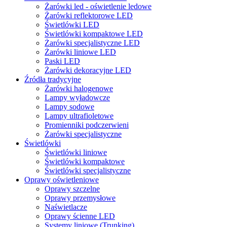
Żarówki led - oświetlenie ledowe
Żarówki reflektorowe LED
Świetlówki LED
Świetlówki kompaktowe LED
Żarówki specjalistyczne LED
Żarówki liniowe LED
Paski LED
Żarówki dekoracyjne LED
Źródła tradycyjne
Żarówki halogenowe
Lampy wyładowcze
Lampy sodowe
Lampy ultrafioletowe
Promienniki podczerwieni
Żarówki specjalistyczne
Świetlówki
Świetlówki liniowe
Świetlówki kompaktowe
Świetlówki specjalistyczne
Oprawy oświetleniowe
Oprawy szczelne
Oprawy przemysłowe
Naświetlacze
Oprawy ścienne LED
Systemy liniowe (Trunking)