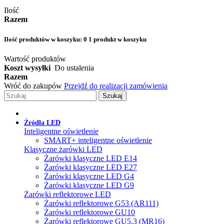
Ilość
Razem
Ilość produktów w koszyku:
0
1 produkt w koszyku
Wartość produktów
Koszt wysyłki
Do ustalenia
Razem
Wróć do zakupów
Przejdź do realizacji zamówienia
Szukaj
Źródła LED
Inteligentne oświetlenie
SMART+ inteligentne oświetlenie
Klasyczne żarówki LED
Żarówki klasyczne LED E14
Żarówki klasyczne LED E27
Żarówki klasyczne LED G4
Żarówki klasyczne LED G9
Żarówki reflektorowe LED
Żarówki reflektorowe G53 (AR111)
Żarówki reflektorowe GU10
Żarówki reflektorowe GU5.3 (MR16)