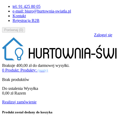
tel: 91 425 80 05
e-mail: biuro@hurtownia-swiatla.pl
Kontakt
Rejestracja B2B
Porównaj
(
0
)
Zaloguj się
Brakuje
400,00 zł
do darmowej wysyłki.
0
Produkt:
Produkty:
(pusty)
Brak produktów
Do ustalenia
Wysyłka
0,00 zł
Razem
Realizuj zamówienie
Produkt został dodany do koszyka