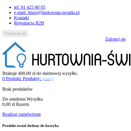
tel: 91 425 80 05
e-mail: biuro@hurtownia-swiatla.pl
Kontakt
Rejestracja B2B
Porównaj
(
0
)
Zaloguj się
Brakuje
400,00 zł
do darmowej wysyłki.
0
Produkt:
Produkty:
(pusty)
Brak produktów
Do ustalenia
Wysyłka
0,00 zł
Razem
Realizuj zamówienie
Produkt został dodany do koszyka