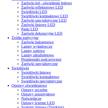
Żarówki led - oświetlenie ledowe
Żarówki reflektorowe LED
Świetlówki LED
Świetlówki kompaktowe LED
Żarówki specjalistyczne LED
Żarówki liniowe LED
Paski LED
Żarówki dekoracyjne LED
Źródła tradycyjne
Żarówki halogenowe
Lampy wyładowcze
Lampy sodowe
Lampy ultrafioletowe
Promienniki podczerwieni
Żarówki specjalistyczne
Świetlówki
Świetlówki liniowe
Świetlówki kompaktowe
Świetlówki specjalistyczne
Oprawy oświetleniowe
Oprawy szczelne
Oprawy przemysłowe
Naświetlacze
Oprawy ścienne LED
Systemy liniowe (Trunking)