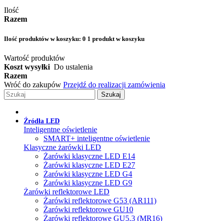
Ilość
Razem
Ilość produktów w koszyku:
0
1 produkt w koszyku
Wartość produktów
Koszt wysyłki
Do ustalenia
Razem
Wróć do zakupów
Przejdź do realizacji zamówienia
Szukaj
Źródła LED
Inteligentne oświetlenie
SMART+ inteligentne oświetlenie
Klasyczne żarówki LED
Żarówki klasyczne LED E14
Żarówki klasyczne LED E27
Żarówki klasyczne LED G4
Żarówki klasyczne LED G9
Żarówki reflektorowe LED
Żarówki reflektorowe G53 (AR111)
Żarówki reflektorowe GU10
Żarówki reflektorowe GU5.3 (MR16)