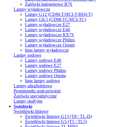
Żarówki halogenowe R7S
Lampy wyładowcze
Lampy G12 (CDM-T/HCI-T/HQI-T)
Lampy G8.5 (CDM-TC/HCI-TC)
Lampy wyładowcze E27
Lampy wyładowcze E40
Lampy wyładowcze RX7S
Lampy wyładowcze Philips
Lampy wyładowcze Osram
Inne lampy wyładowcze
Lampy sodowe
Lampy sodowe E40
Lampy sodowe E27
Lampy sodowe Philips
Lampy sodowe Osram
Inne lampy sodowe
Lampy ultrafioletowe
Promienniki podczerwieni
Żarówki specjalistyczne
Lampy studyjne
Świetlówki
Świetlówki liniowe
Świetlówki liniowe G13 (T8 / TL-D)
Świetlówki liniowe G5 (T5 / TL5)
Świetlówki liniowe TL MINI