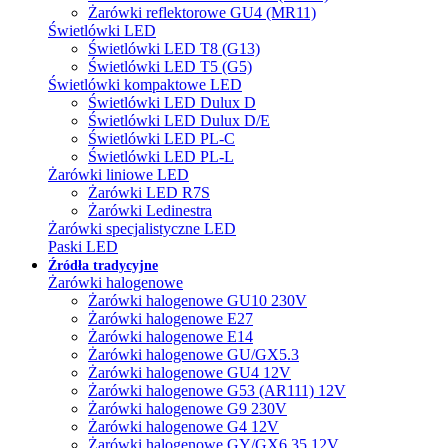
Żarówki reflektorowe GU4 (MR11)
Świetlówki LED
Świetlówki LED T8 (G13)
Świetlówki LED T5 (G5)
Świetlówki kompaktowe LED
Świetlówki LED Dulux D
Świetlówki LED Dulux D/E
Świetlówki LED PL-C
Świetlówki LED PL-L
Żarówki liniowe LED
Żarówki LED R7S
Żarówki Ledinestra
Żarówki specjalistyczne LED
Paski LED
Źródła tradycyjne
Żarówki halogenowe
Żarówki halogenowe GU10 230V
Żarówki halogenowe E27
Żarówki halogenowe E14
Żarówki halogenowe GU/GX5.3
Żarówki halogenowe GU4 12V
Żarówki halogenowe G53 (AR111) 12V
Żarówki halogenowe G9 230V
Żarówki halogenowe G4 12V
Żarówki halogenowe GY/GX6.35 12V