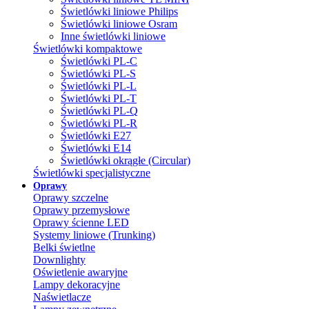
Świetlówki liniowe Philips
Świetlówki liniowe Osram
Inne świetlówki liniowe
Świetlówki kompaktowe
Świetlówki PL-C
Świetlówki PL-S
Świetlówki PL-L
Świetlówki PL-T
Świetlówki PL-Q
Świetlówki PL-R
Świetlówki E27
Świetlówki E14
Świetlówki okrągłe (Circular)
Świetlówki specjalistyczne
Oprawy
Oprawy szczelne
Oprawy przemysłowe
Oprawy ścienne LED
Systemy liniowe (Trunking)
Belki świetlne
Downlighty
Oświetlenie awaryjne
Lampy dekoracyjne
Naświetlacze