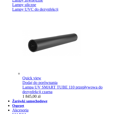
Lampy zewnętrzne
Lampy uliczne
Lampy UVC do dezynfekcji
Quick view
Dodaj do porównania
Lampa UV SMART TUBE 110 przepływowa do
dezynfekcji czarna
1 845,00 zł
Żarówki samochodowe
Osprzęt
Akcesoria