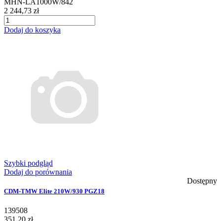
MHN-LA1000W/842
2 244,73 zł
Dodaj do koszyka
Szybki podgląd
Dodaj do porównania
Dostępny
CDM-TMW Elite 210W/930 PGZ18
139508
351,20 zł