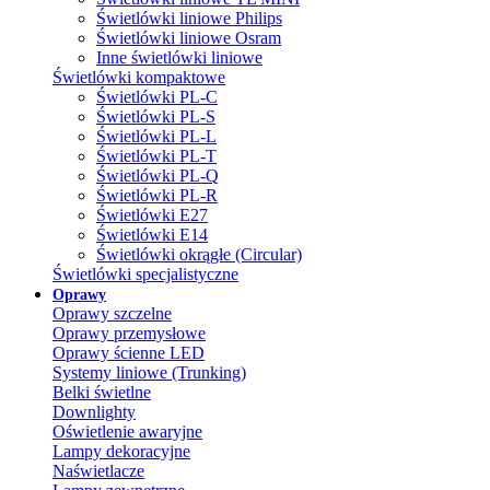
Świetlówki liniowe Philips
Świetlówki liniowe Osram
Inne świetlówki liniowe
Świetlówki kompaktowe
Świetlówki PL-C
Świetlówki PL-S
Świetlówki PL-L
Świetlówki PL-T
Świetlówki PL-Q
Świetlówki PL-R
Świetlówki E27
Świetlówki E14
Świetlówki okrągłe (Circular)
Świetlówki specjalistyczne
Oprawy
Oprawy szczelne
Oprawy przemysłowe
Oprawy ścienne LED
Systemy liniowe (Trunking)
Belki świetlne
Downlighty
Oświetlenie awaryjne
Lampy dekoracyjne
Naświetlacze