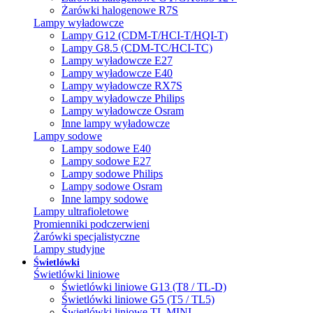
Żarówki halogenowe R7S
Lampy wyładowcze
Lampy G12 (CDM-T/HCI-T/HQI-T)
Lampy G8.5 (CDM-TC/HCI-TC)
Lampy wyładowcze E27
Lampy wyładowcze E40
Lampy wyładowcze RX7S
Lampy wyładowcze Philips
Lampy wyładowcze Osram
Inne lampy wyładowcze
Lampy sodowe
Lampy sodowe E40
Lampy sodowe E27
Lampy sodowe Philips
Lampy sodowe Osram
Inne lampy sodowe
Lampy ultrafioletowe
Promienniki podczerwieni
Żarówki specjalistyczne
Lampy studyjne
Świetlówki
Świetlówki liniowe
Świetlówki liniowe G13 (T8 / TL-D)
Świetlówki liniowe G5 (T5 / TL5)
Świetlówki liniowe TL MINI