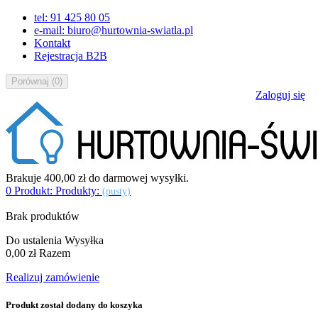
tel: 91 425 80 05
e-mail: biuro@hurtownia-swiatla.pl
Kontakt
Rejestracja B2B
Porównaj
(
0
)
Zaloguj się
Brakuje
400,00 zł
do darmowej wysyłki.
0
Produkt:
Produkty:
(pusty)
Brak produktów
Do ustalenia
Wysyłka
0,00 zł
Razem
Realizuj zamówienie
Produkt został dodany do koszyka