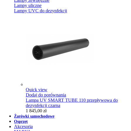
Lampy zewnętrzne
Lampy uliczne
Lampy UVC do dezynfekcji
Quick view
Dodaj do porównania
Lampa UV SMART TUBE 110 przepływowa do
dezynfekcji czarna
1 845,00 zł
Żarówki samochodowe
Osprzęt
Akcesoria