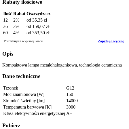
Rabaty ilościowe
Ilość
Rabat
Oszczędzasz
12
2%
od
35,35 zł
36
3%
od
159,07 zł
60
4%
od
353,50 zł
Potrzebujesz większej ilości?
Zapytaj o wycenę
Opis
Kompaktowa lampa metalohalogenkowa, technologia ceramiczna
Dane techniczne
Trzonek
G12
Moc znamionowa [W]
150
Strumień świetlny [lm]
14000
Temperatura barwowa [K]
3000
Klasa efektywności energetycznej
A+
Pobierz