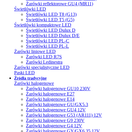
Żarówki reflektorowe GU4 (MR11)
Świetlówki LED
Świetlówki LED T8 (G13)
Świetlówki LED T5 (G5)
Świetlówki kompaktowe LED
Świetlówki LED Dulux D
Świetlówki LED Dulux D/E
Świetlówki LED PL-C
Świetlówki LED PL-L
Żarówki liniowe LED
Żarówki LED R7S
Żarówki Ledinestra
Żarówki specjalistyczne LED
Paski LED
Źródła tradycyjne
Żarówki halogenowe
Żarówki halogenowe GU10 230V
Żarówki halogenowe E27
Żarówki halogenowe E14
Żarówki halogenowe GU/GX5.3
Żarówki halogenowe GU4 12V
Żarówki halogenowe G53 (AR111) 12V
Żarówki halogenowe G9 230V
Żarówki halogenowe G4 12V
Żarówki halogenowe GY/GX6.35 12V