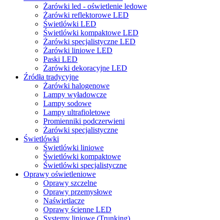
Żarówki led - oświetlenie ledowe
Żarówki reflektorowe LED
Świetlówki LED
Świetlówki kompaktowe LED
Żarówki specjalistyczne LED
Żarówki liniowe LED
Paski LED
Żarówki dekoracyjne LED
Źródła tradycyjne
Żarówki halogenowe
Lampy wyładowcze
Lampy sodowe
Lampy ultrafioletowe
Promienniki podczerwieni
Żarówki specjalistyczne
Świetlówki
Świetlówki liniowe
Świetlówki kompaktowe
Świetlówki specjalistyczne
Oprawy oświetleniowe
Oprawy szczelne
Oprawy przemysłowe
Naświetlacze
Oprawy ścienne LED
Systemy liniowe (Trunking)