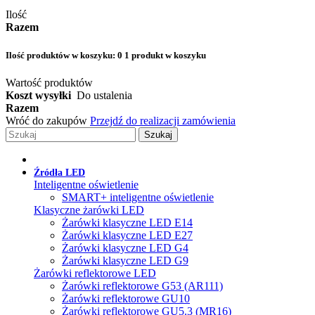
Ilość
Razem
Ilość produktów w koszyku:
0
1 produkt w koszyku
Wartość produktów
Koszt wysyłki
Do ustalenia
Razem
Wróć do zakupów
Przejdź do realizacji zamówienia
Szukaj
Źródła LED
Inteligentne oświetlenie
SMART+ inteligentne oświetlenie
Klasyczne żarówki LED
Żarówki klasyczne LED E14
Żarówki klasyczne LED E27
Żarówki klasyczne LED G4
Żarówki klasyczne LED G9
Żarówki reflektorowe LED
Żarówki reflektorowe G53 (AR111)
Żarówki reflektorowe GU10
Żarówki reflektorowe GU5.3 (MR16)