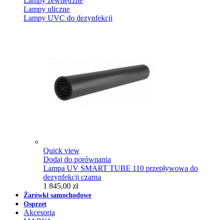
Lampy zewnętrzne
Lampy uliczne
Lampy UVC do dezynfekcji
Quick view
Dodaj do porównania
Lampa UV SMART TUBE 110 przepływowa do
dezynfekcji czarna
1 845,00 zł
Żarówki samochodowe
Osprzęt
Akcesoria