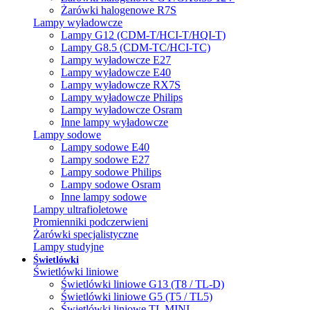
Żarówki halogenowe R7S
Lampy wyładowcze
Lampy G12 (CDM-T/HCI-T/HQI-T)
Lampy G8.5 (CDM-TC/HCI-TC)
Lampy wyładowcze E27
Lampy wyładowcze E40
Lampy wyładowcze RX7S
Lampy wyładowcze Philips
Lampy wyładowcze Osram
Inne lampy wyładowcze
Lampy sodowe
Lampy sodowe E40
Lampy sodowe E27
Lampy sodowe Philips
Lampy sodowe Osram
Inne lampy sodowe
Lampy ultrafioletowe
Promienniki podczerwieni
Żarówki specjalistyczne
Lampy studyjne
Świetlówki
Świetlówki liniowe
Świetlówki liniowe G13 (T8 / TL-D)
Świetlówki liniowe G5 (T5 / TL5)
Świetlówki liniowe TL MINI