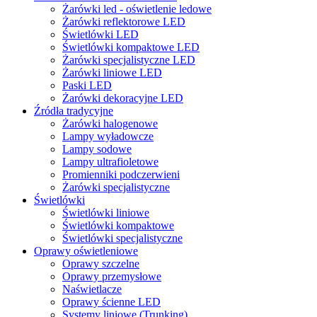
Żarówki led - oświetlenie ledowe
Żarówki reflektorowe LED
Świetlówki LED
Świetlówki kompaktowe LED
Żarówki specjalistyczne LED
Żarówki liniowe LED
Paski LED
Żarówki dekoracyjne LED
Źródła tradycyjne
Żarówki halogenowe
Lampy wyładowcze
Lampy sodowe
Lampy ultrafioletowe
Promienniki podczerwieni
Żarówki specjalistyczne
Świetlówki
Świetlówki liniowe
Świetlówki kompaktowe
Świetlówki specjalistyczne
Oprawy oświetleniowe
Oprawy szczelne
Oprawy przemysłowe
Naświetlacze
Oprawy ścienne LED
Systemy liniowe (Trunking)