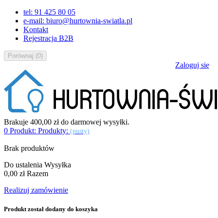
tel: 91 425 80 05
e-mail: biuro@hurtownia-swiatla.pl
Kontakt
Rejestracja B2B
Porównaj
(
0
)
Zaloguj się
Brakuje
400,00 zł
do darmowej wysyłki.
0
Produkt:
Produkty:
(pusty)
Brak produktów
Do ustalenia
Wysyłka
0,00 zł
Razem
Realizuj zamówienie
Produkt został dodany do koszyka