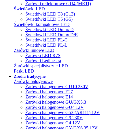
Żarówki reflektorowe GU4 (MR11)
Świetlówki LED
Świetlówki LED T8 (G13)
Świetlówki LED T5 (G5)
Świetlówki kompaktowe LED
Świetlówki LED Dulux D
Świetlówki LED Dulux D/E
Świetlówki LED PL-C
Świetlówki LED PL-L
Żarówki liniowe LED
Żarówki LED R7S
Żarówki Ledinestra
Żarówki specjalistyczne LED
Paski LED
Źródła tradycyjne
Żarówki halogenowe
Żarówki halogenowe GU10 230V
Żarówki halogenowe E27
Żarówki halogenowe E14
Żarówki halogenowe GU/GX5.3
Żarówki halogenowe GU4 12V
Żarówki halogenowe G53 (AR111) 12V
Żarówki halogenowe G9 230V
Żarówki halogenowe G4 12V
Żarówki halogenowe GY/GX6.35 12V