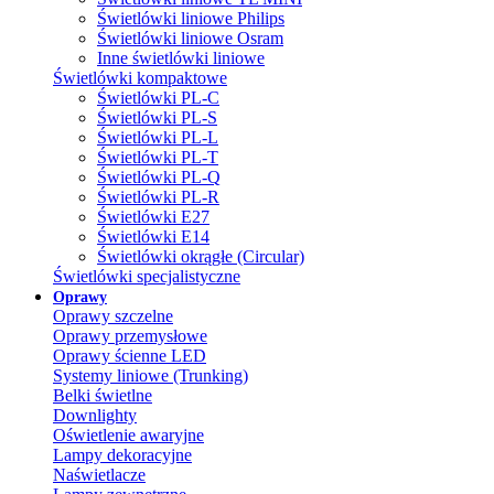
Świetlówki liniowe Philips
Świetlówki liniowe Osram
Inne świetlówki liniowe
Świetlówki kompaktowe
Świetlówki PL-C
Świetlówki PL-S
Świetlówki PL-L
Świetlówki PL-T
Świetlówki PL-Q
Świetlówki PL-R
Świetlówki E27
Świetlówki E14
Świetlówki okrągłe (Circular)
Świetlówki specjalistyczne
Oprawy
Oprawy szczelne
Oprawy przemysłowe
Oprawy ścienne LED
Systemy liniowe (Trunking)
Belki świetlne
Downlighty
Oświetlenie awaryjne
Lampy dekoracyjne
Naświetlacze