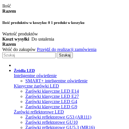
Ilość
Razem
Ilość produktów w koszyku:
0
1 produkt w koszyku
Wartość produktów
Koszt wysyłki
Do ustalenia
Razem
Wróć do zakupów
Przejdź do realizacji zamówienia
Szukaj
Źródła LED
Inteligentne oświetlenie
SMART+ inteligentne oświetlenie
Klasyczne żarówki LED
Żarówki klasyczne LED E14
Żarówki klasyczne LED E27
Żarówki klasyczne LED G4
Żarówki klasyczne LED G9
Żarówki reflektorowe LED
Żarówki reflektorowe G53 (AR111)
Żarówki reflektorowe GU10
Żarówki reflektorowe GU5.3 (MR16)