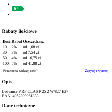
Rabaty ilościowe
Ilość
Rabat
Oszczędzasz
10
2%
od
1,68 zł
30
3%
od
7,54 zł
50
4%
od
16,75 zł
100
5%
od
41,88 zł
Potrzebujesz większej ilości?
Zapytaj o wycenę
Opis
Ledvance P RF CLAS P 25 2 W/827 E27
EAN: 4052899961838
Dane techniczne