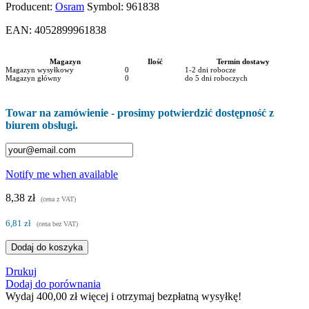
Producent:
Osram
Symbol:
961838
EAN:
4052899961838
Magazyn
Ilość
Termin dostawy
Magazyn wysyłkowy
0
1-2 dni robocze
Magazyn główny
0
do 5 dni roboczych
Towar na zamówienie - prosimy potwierdzić dostępność z
biurem obsługi.
Notify me when available
8,38 zł
(cena z VAT)
6,81 zł
(cena bez VAT)
Dodaj do koszyka
Drukuj
Dodaj do porównania
Wydaj
400,00 zł
więcej i otrzymaj bezpłatną wysyłkę!