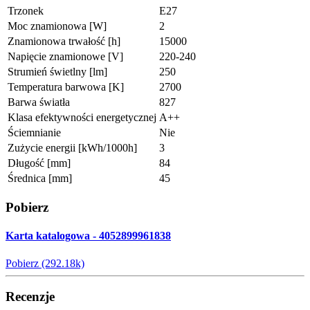
Trzonek
E27
Moc znamionowa [W]
2
Znamionowa trwałość [h]
15000
Napięcie znamionowe [V]
220-240
Strumień świetlny [lm]
250
Temperatura barwowa [K]
2700
Barwa światła
827
Klasa efektywności energetycznej
A++
Ściemnianie
Nie
Zużycie energii [kWh/1000h]
3
Długość [mm]
84
Średnica [mm]
45
Pobierz
Karta katalogowa - 4052899961838
Pobierz (292.18k)
Recenzje