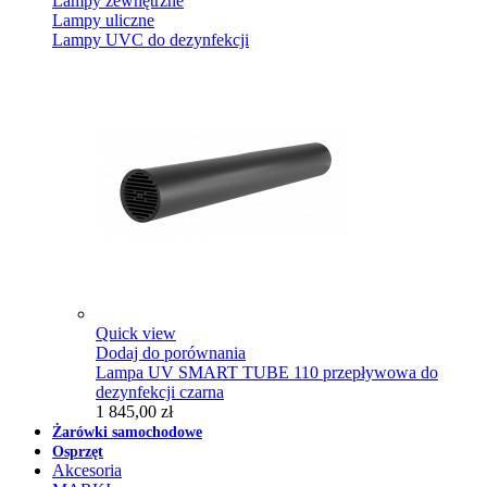
Lampy zewnętrzne
Lampy uliczne
Lampy UVC do dezynfekcji
Quick view
Dodaj do porównania
Lampa UV SMART TUBE 110 przepływowa do
dezynfekcji czarna
1 845,00 zł
Żarówki samochodowe
Osprzęt
Akcesoria