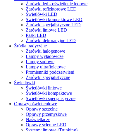
Żarówki led - oświetlenie ledowe
Żarówki reflektorowe LED
Świetlówki LED
Świetlówki kompaktowe LED
Żarówki specjalistyczne LED
Żarówki liniowe LED
Paski LED
Żarówki dekoracyjne LED
Źródła tradycyjne
Żarówki halogenowe
Lampy wyładowcze
Lampy sodowe
Lampy ultrafioletowe
Promienniki podczerwieni
Żarówki specjalistyczne
Świetlówki
Świetlówki liniowe
Świetlówki kompaktowe
Świetlówki specjalistyczne
Oprawy oświetleniowe
Oprawy szczelne
Oprawy przemysłowe
Naświetlacze
Oprawy ścienne LED
Systemy liniowe (Trunking)