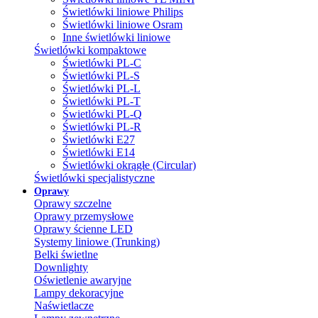
Świetlówki liniowe Philips
Świetlówki liniowe Osram
Inne świetlówki liniowe
Świetlówki kompaktowe
Świetlówki PL-C
Świetlówki PL-S
Świetlówki PL-L
Świetlówki PL-T
Świetlówki PL-Q
Świetlówki PL-R
Świetlówki E27
Świetlówki E14
Świetlówki okrągłe (Circular)
Świetlówki specjalistyczne
Oprawy
Oprawy szczelne
Oprawy przemysłowe
Oprawy ścienne LED
Systemy liniowe (Trunking)
Belki świetlne
Downlighty
Oświetlenie awaryjne
Lampy dekoracyjne
Naświetlacze