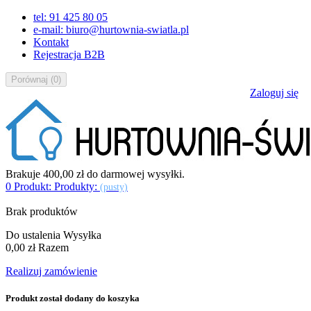
tel: 91 425 80 05
e-mail: biuro@hurtownia-swiatla.pl
Kontakt
Rejestracja B2B
Porównaj
(
0
)
Zaloguj się
Brakuje
400,00 zł
do darmowej wysyłki.
0
Produkt:
Produkty:
(pusty)
Brak produktów
Do ustalenia
Wysyłka
0,00 zł
Razem
Realizuj zamówienie
Produkt został dodany do koszyka