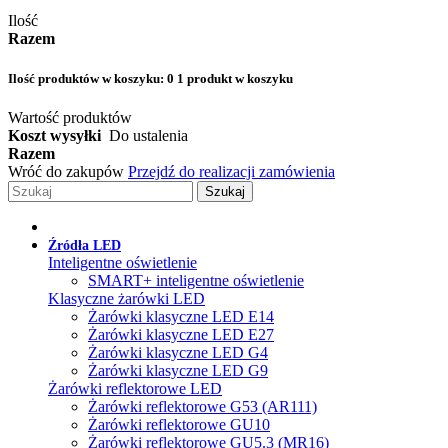
Ilość
Razem
Ilość produktów w koszyku:
0
1 produkt w koszyku
Wartość produktów
Koszt wysyłki
Do ustalenia
Razem
Wróć do zakupów
Przejdź do realizacji zamówienia
Szukaj
Źródła LED
Inteligentne oświetlenie
SMART+ inteligentne oświetlenie
Klasyczne żarówki LED
Żarówki klasyczne LED E14
Żarówki klasyczne LED E27
Żarówki klasyczne LED G4
Żarówki klasyczne LED G9
Żarówki reflektorowe LED
Żarówki reflektorowe G53 (AR111)
Żarówki reflektorowe GU10
Żarówki reflektorowe GU5.3 (MR16)