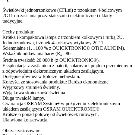
Świetlówki jednotrzonkowe (CFLni) z trzonkiem 4-bolcowym
2G11 do zasilania przez stateczniki elektroniczne i układy
tradycyjne.
Cechy produktu:
Krótka i kompaktowa lampa z trzonkiem kołkowym i rurką 2U.
Jednotrzonkowa, trzonek 4-kołkowy wtykowy 2G11.
Ściemnialne (1…100 % z QUICKTRONIC© QTi DALI/DIM).
Wskaźnik oddawania barw (R
: 80.
a)
Średnia trwałość: 20 000 h (z QUICKTRONIC®).
Eksploatacja z zasilaniem z baterii, solarnym i prądem przemiennym
z odpowiednim elektronicznym układem zasilającym.
Dostępne również w kolorze niebieskim.
Korzyści ze stosowania produktu: Bardzo ekonomiczne.
Wyjątkowy strumień świetlny.
Wyjątkowa skuteczność świetlna.
Długa trwałość lampy.
Gwarancja OSRAM System+ w połączeniu z elektronicznym
układem zasilającym OSRAM QUICKTRONIC®.
Krótsze o ponad połowę od świetlówek rurowych.
Ułatwiona konserwacja.
Obszar zastosowań: