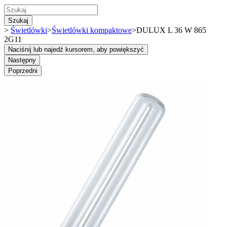
Szukaj
>
Świetlówki
>
Świetlówki kompaktowe
>
DULUX L 36 W 865
2G11
Naciśnij lub najedź kursorem, aby powiększyć
Następny
Poprzedni