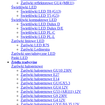
Żarówki reflektorowe GU4 (MR11)
Świetlówki LED
Świetlówki LED T8 (G13)
Świetlówki LED T5 (G5)
Świetlówki kompaktowe LED
Świetlówki LED Dulux D
Świetlówki LED Dulux D/E
Świetlówki LED PL-C
Świetlówki LED PL-L
Żarówki liniowe LED
Żarówki LED R7S
Żarówki Ledinestra
Żarówki specjalistyczne LED
Paski LED
Źródła tradycyjne
Żarówki halogenowe
Żarówki halogenowe GU10 230V
Żarówki halogenowe E27
Żarówki halogenowe E14
Żarówki halogenowe GU/GX5.3
Żarówki halogenowe GU4 12V
Żarówki halogenowe G53 (AR111) 12V
Żarówki halogenowe G9 230V
Żarówki halogenowe G4 12V
Żarówki halogenowe GY/GX6.35 12V