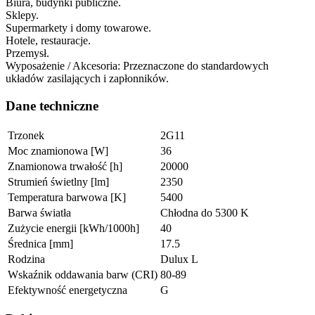
Biura, budynki publiczne.
Sklepy.
Supermarkety i domy towarowe.
Hotele, restauracje.
Przemysł.
Wyposażenie / Akcesoria: Przeznaczone do standardowych
układów zasilających i zapłonników.
Dane techniczne
Trzonek
2G11
Moc znamionowa [W]
36
Znamionowa trwałość [h]
20000
Strumień świetlny [lm]
2350
Temperatura barwowa [K]
5400
Barwa światła
Chłodna do 5300 K
Zużycie energii [kWh/1000h]
40
Średnica [mm]
17.5
Rodzina
Dulux L
Wskaźnik oddawania barw (CRI)
80-89
Efektywność energetyczna
G