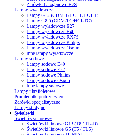
Żarówki halogenowe R7S
Lampy wyładowcze
Lampy G12 (CDM-T/HCI-T/HQI-T)
Lampy G8.5 (CDM-TC/HCI-TC)
Lampy wyładowcze E27
Lampy wyładowcze E40
Lampy wyładowcze RX7S
Lampy wyładowcze Philips
Lampy wyładowcze Osram
Inne lampy wyładowcze
Lampy sodowe
Lampy sodowe E40
Lampy sodowe E27
Lampy sodowe Philips
Lampy sodowe Osram
Inne lampy sodowe
Lampy ultrafioletowe
Promienniki podczerwieni
Żarówki specjalistyczne
Lampy studyjne
Świetlówki
Świetlówki liniowe
Świetlówki liniowe G13 (T8 / TL-D)
Świetlówki liniowe G5 (T5 / TL5)
Świetlówki liniowe TL MINI