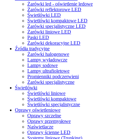
Żarówki led - oświetlenie ledowe
Żarówki reflektorowe LED
Świetlówki LED
Świetlówki kompaktowe LED
Żarówki specjalistyczne LED
Żarówki liniowe LED
Paski LED
Żarówki dekoracyjne LED
Źródła tradycyjne
Żarówki halogenowe
Lampy wyładowcze
Lampy sodowe
Lampy ultrafioletowe
Promienniki podczerwieni
Żarówki specjalistyczne
Świetlówki
Świetlówki liniowe
Świetlówki kompaktowe
Świetlówki specjalistyczne
Oprawy oświetleniowe
Oprawy szczelne
Oprawy przemysłowe
Naświetlacze
Oprawy ścienne LED
Systemy liniowe (Trunking)