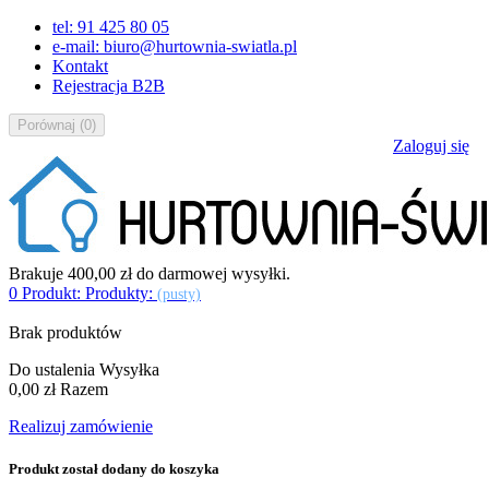
tel: 91 425 80 05
e-mail: biuro@hurtownia-swiatla.pl
Kontakt
Rejestracja B2B
Porównaj
(
0
)
Zaloguj się
Brakuje
400,00 zł
do darmowej wysyłki.
0
Produkt:
Produkty:
(pusty)
Brak produktów
Do ustalenia
Wysyłka
0,00 zł
Razem
Realizuj zamówienie
Produkt został dodany do koszyka