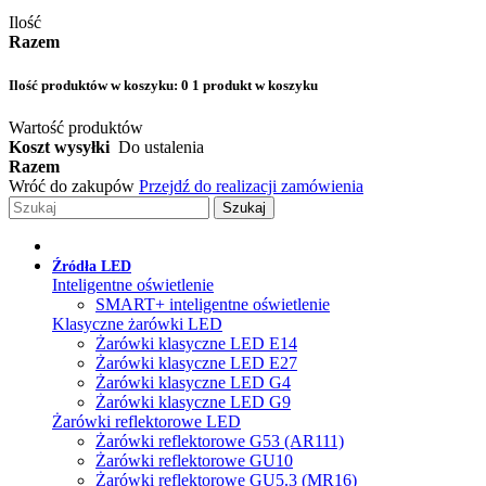
Ilość
Razem
Ilość produktów w koszyku:
0
1 produkt w koszyku
Wartość produktów
Koszt wysyłki
Do ustalenia
Razem
Wróć do zakupów
Przejdź do realizacji zamówienia
Szukaj
Źródła LED
Inteligentne oświetlenie
SMART+ inteligentne oświetlenie
Klasyczne żarówki LED
Żarówki klasyczne LED E14
Żarówki klasyczne LED E27
Żarówki klasyczne LED G4
Żarówki klasyczne LED G9
Żarówki reflektorowe LED
Żarówki reflektorowe G53 (AR111)
Żarówki reflektorowe GU10
Żarówki reflektorowe GU5.3 (MR16)