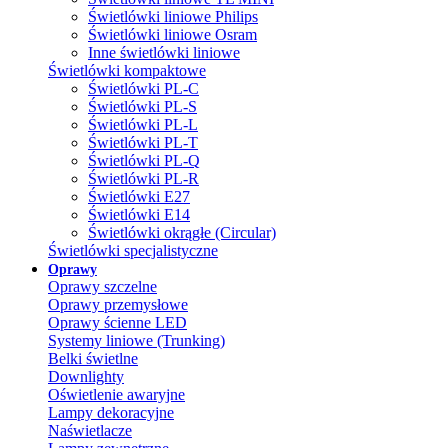
Świetlówki liniowe Philips
Świetlówki liniowe Osram
Inne świetlówki liniowe
Świetlówki kompaktowe
Świetlówki PL-C
Świetlówki PL-S
Świetlówki PL-L
Świetlówki PL-T
Świetlówki PL-Q
Świetlówki PL-R
Świetlówki E27
Świetlówki E14
Świetlówki okrągłe (Circular)
Świetlówki specjalistyczne
Oprawy
Oprawy szczelne
Oprawy przemysłowe
Oprawy ścienne LED
Systemy liniowe (Trunking)
Belki świetlne
Downlighty
Oświetlenie awaryjne
Lampy dekoracyjne
Naświetlacze