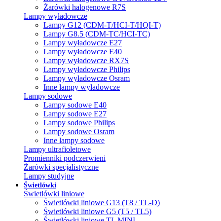
Żarówki halogenowe R7S
Lampy wyładowcze
Lampy G12 (CDM-T/HCI-T/HQI-T)
Lampy G8.5 (CDM-TC/HCI-TC)
Lampy wyładowcze E27
Lampy wyładowcze E40
Lampy wyładowcze RX7S
Lampy wyładowcze Philips
Lampy wyładowcze Osram
Inne lampy wyładowcze
Lampy sodowe
Lampy sodowe E40
Lampy sodowe E27
Lampy sodowe Philips
Lampy sodowe Osram
Inne lampy sodowe
Lampy ultrafioletowe
Promienniki podczerwieni
Żarówki specjalistyczne
Lampy studyjne
Świetlówki
Świetlówki liniowe
Świetlówki liniowe G13 (T8 / TL-D)
Świetlówki liniowe G5 (T5 / TL5)
Świetlówki liniowe TL MINI