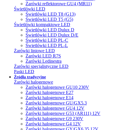
Żarówki reflektorowe GU4 (MR11)
Świetlówki LED
Świetlówki LED T8 (G13)
Świetlówki LED T5 (G5)
Świetlówki kompaktowe LED
Świetlówki LED Dulux D
Świetlówki LED Dulux D/E
Świetlówki LED PL-C
Świetlówki LED PL-L
Żarówki liniowe LED
Żarówki LED R7S
Żarówki Ledinestra
Żarówki specjalistyczne LED
Paski LED
Źródła tradycyjne
Żarówki halogenowe
Żarówki halogenowe GU10 230V
Żarówki halogenowe E27
Żarówki halogenowe E14
Żarówki halogenowe GU/GX5.3
Żarówki halogenowe GU4 12V
Żarówki halogenowe G53 (AR111) 12V
Żarówki halogenowe G9 230V
Żarówki halogenowe G4 12V
Żarówki halogenowe GY/GX6.35 12V