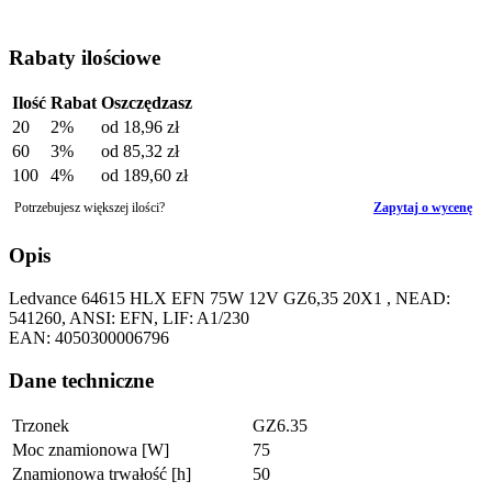
Rabaty ilościowe
Ilość
Rabat
Oszczędzasz
20
2%
od
18,96 zł
60
3%
od
85,32 zł
100
4%
od
189,60 zł
Potrzebujesz większej ilości?
Zapytaj o wycenę
Opis
Ledvance 64615 HLX EFN 75W 12V GZ6,35 20X1 , NEAD:
541260, ANSI: EFN, LIF: A1/230
EAN: 4050300006796
Dane techniczne
Trzonek
GZ6.35
Moc znamionowa [W]
75
Znamionowa trwałość [h]
50