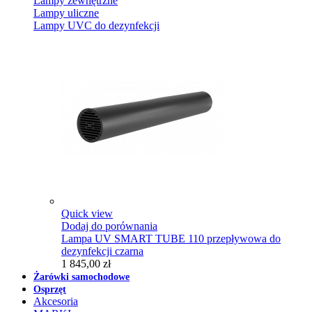
Lampy zewnętrzne
Lampy uliczne
Lampy UVC do dezynfekcji
Quick view
Dodaj do porównania
Lampa UV SMART TUBE 110 przepływowa do
dezynfekcji czarna
1 845,00 zł
Żarówki samochodowe
Osprzęt
Akcesoria