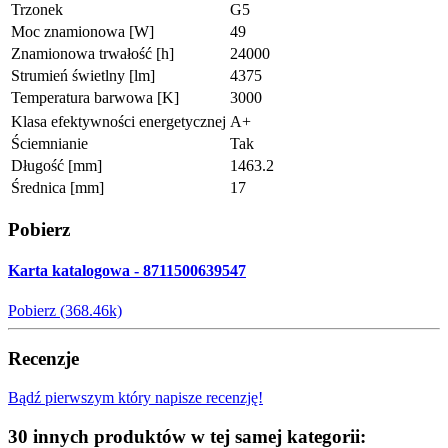
Trzonek
G5
Moc znamionowa [W]
49
Znamionowa trwałość [h]
24000
Strumień świetlny [lm]
4375
Temperatura barwowa [K]
3000
Klasa efektywności energetycznej
A+
Ściemnianie
Tak
Długość [mm]
1463.2
Średnica [mm]
17
Pobierz
Karta katalogowa - 8711500639547
Pobierz (368.46k)
Recenzje
Bądź pierwszym który napisze recenzję!
30 innych produktów w tej samej kategorii: