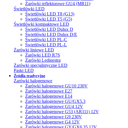
Żarówki reflektorowe GU4 (MR11)
Świetlówki LED
Świetlówki LED T8 (G13)
Świetlówki LED T5 (G5)
Świetlówki kompaktowe LED
Świetlówki LED Dulux D
Świetlówki LED Dulux D/E
Świetlówki LED PL-C
Świetlówki LED PL-L
Żarówki liniowe LED
Żarówki LED R7S
Żarówki Ledinestra
Żarówki specjalistyczne LED
Paski LED
Źródła tradycyjne
Żarówki halogenowe
Żarówki halogenowe GU10 230V
Żarówki halogenowe E27
Żarówki halogenowe E14
Żarówki halogenowe GU/GX5.3
Żarówki halogenowe GU4 12V
Żarówki halogenowe G53 (AR111) 12V
Żarówki halogenowe G9 230V
Żarówki halogenowe G4 12V
Żarówki halogenowe GY/GX6.35 12V