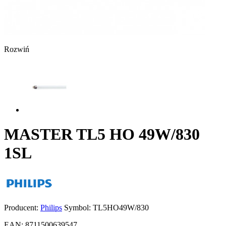
Rozwiń
MASTER TL5 HO 49W/830
1SL
Producent:
Philips
Symbol:
TL5HO49W/830
EAN:
8711500639547