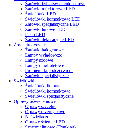
Żarówki led - oświetlenie ledowe
Żarówki reflektorowe LED
Świetlówki LED
Świetlówki kompaktowe LED
Żarówki specjalistyczne LED
Żarówki liniowe LED
Paski LED
Żarówki dekoracyjne LED
Źródła tradycyjne
Żarówki halogenowe
Lampy wyładowcze
Lampy sodowe
Lampy ultrafioletowe
Promienniki podczerwieni
Żarówki specjalistyczne
Świetlówki
Świetlówki liniowe
Świetlówki kompaktowe
Świetlówki specjalistyczne
Oprawy oświetleniowe
Oprawy szczelne
Oprawy przemysłowe
Naświetlacze
Oprawy ścienne LED
Systemy liniowe (Trunking)