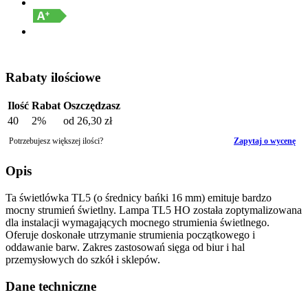
Rabaty ilościowe
Ilość
Rabat
Oszczędzasz
40
2%
od
26,30 zł
Potrzebujesz większej ilości?
Zapytaj o wycenę
Opis
Ta świetlówka TL5 (o średnicy bańki 16 mm) emituje bardzo
mocny strumień świetlny. Lampa TL5 HO została zoptymalizowana
dla instalacji wymagających mocnego strumienia świetlnego.
Oferuje doskonałe utrzymanie strumienia początkowego i
oddawanie barw. Zakres zastosowań sięga od biur i hal
przemysłowych do szkół i sklepów.
Dane techniczne