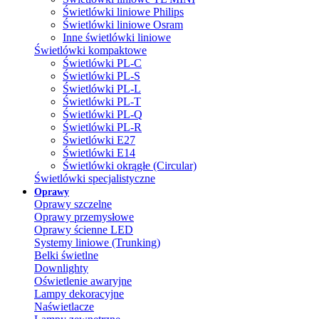
Świetlówki liniowe Philips
Świetlówki liniowe Osram
Inne świetlówki liniowe
Świetlówki kompaktowe
Świetlówki PL-C
Świetlówki PL-S
Świetlówki PL-L
Świetlówki PL-T
Świetlówki PL-Q
Świetlówki PL-R
Świetlówki E27
Świetlówki E14
Świetlówki okrągłe (Circular)
Świetlówki specjalistyczne
Oprawy
Oprawy szczelne
Oprawy przemysłowe
Oprawy ścienne LED
Systemy liniowe (Trunking)
Belki świetlne
Downlighty
Oświetlenie awaryjne
Lampy dekoracyjne
Naświetlacze