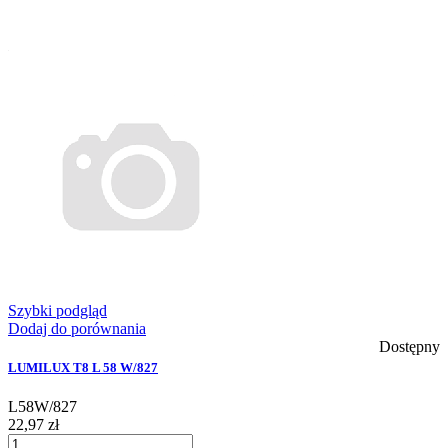
Szybki podgląd
Dodaj do porównania
Dostępny
LUMILUX T8 L 58 W/827
L58W/827
22,97 zł