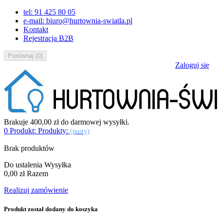
tel: 91 425 80 05
e-mail: biuro@hurtownia-swiatla.pl
Kontakt
Rejestracja B2B
Porównaj
(
0
)
Zaloguj się
Brakuje
400,00 zł
do darmowej wysyłki.
0
Produkt:
Produkty:
(pusty)
Brak produktów
Do ustalenia
Wysyłka
0,00 zł
Razem
Realizuj zamówienie
Produkt został dodany do koszyka