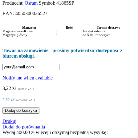
Producent:
Osram
Symbol:
41865SP
EAN:
4050300026527
Magazyn
Ilość
Termin dostawy
Magazyn wysyłkowy
0
1-2 dni robocze
Magazyn główny
0
do 5 dni roboczych
Towar na zamówienie - prosimy potwierdzić dostępność z
biurem obsługi.
Notify me when available
3,22 zł
(cena z VAT)
2,62 zł
(cena bez VAT)
Dodaj do koszyka
Drukuj
Dodaj do porównania
Wydaj
400,00 zł
więcej i otrzymaj bezpłatną wysyłkę!