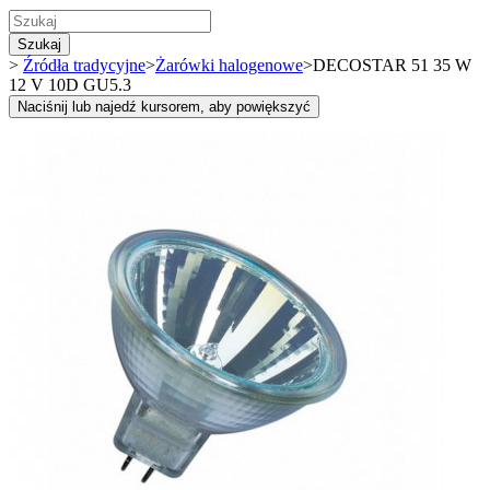
Szukaj
>
Źródła tradycyjne
>
Żarówki halogenowe
>
DECOSTAR 51 35 W
12 V 10D GU5.3
Naciśnij lub najedź kursorem, aby powiększyć