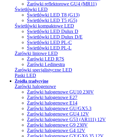
Żarówki reflektorowe GU4 (MR11)
Świetlówki LED
Świetlówki LED T8 (G13)
Świetlówki LED T5 (G5)
Świetlówki kompaktowe LED
Świetlówki LED Dulux D
Świetlówki LED Dulux D/E
Świetlówki LED PL-C
Świetlówki LED PL-L
Żarówki liniowe LED
Żarówki LED R7S
Żarówki Ledinestra
Żarówki specjalistyczne LED
Paski LED
Źródła tradycyjne
Żarówki halogenowe
Żarówki halogenowe GU10 230V
Żarówki halogenowe E27
Żarówki halogenowe E14
Żarówki halogenowe GU/GX5.3
Żarówki halogenowe GU4 12V
Żarówki halogenowe G53 (AR111) 12V
Żarówki halogenowe G9 230V
Żarówki halogenowe G4 12V
Żarówki halogenowe GY/GX6.35 12V