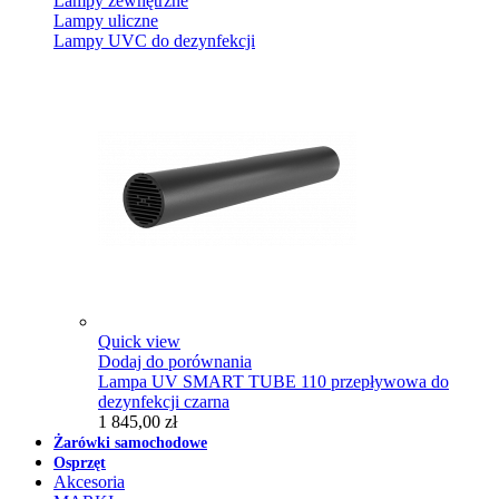
Lampy zewnętrzne
Lampy uliczne
Lampy UVC do dezynfekcji
Quick view
Dodaj do porównania
Lampa UV SMART TUBE 110 przepływowa do
dezynfekcji czarna
1 845,00 zł
Żarówki samochodowe
Osprzęt
Akcesoria