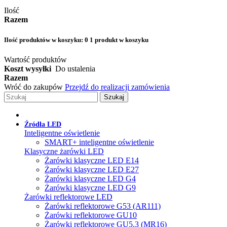
Ilość
Razem
Ilość produktów w koszyku:
0
1 produkt w koszyku
Wartość produktów
Koszt wysyłki
Do ustalenia
Razem
Wróć do zakupów
Przejdź do realizacji zamówienia
Szukaj
Źródła LED
Inteligentne oświetlenie
SMART+ inteligentne oświetlenie
Klasyczne żarówki LED
Żarówki klasyczne LED E14
Żarówki klasyczne LED E27
Żarówki klasyczne LED G4
Żarówki klasyczne LED G9
Żarówki reflektorowe LED
Żarówki reflektorowe G53 (AR111)
Żarówki reflektorowe GU10
Żarówki reflektorowe GU5.3 (MR16)