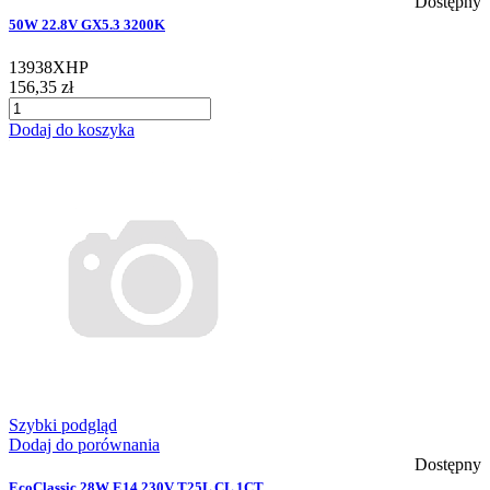
Dostępny
50W 22.8V GX5.3 3200K
13938XHP
156,35 zł
Dodaj do koszyka
Szybki podgląd
Dodaj do porównania
Dostępny
EcoClassic 28W E14 230V T25L CL 1CT