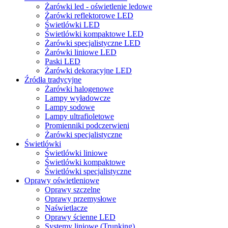
Żarówki led - oświetlenie ledowe
Żarówki reflektorowe LED
Świetlówki LED
Świetlówki kompaktowe LED
Żarówki specjalistyczne LED
Żarówki liniowe LED
Paski LED
Żarówki dekoracyjne LED
Źródła tradycyjne
Żarówki halogenowe
Lampy wyładowcze
Lampy sodowe
Lampy ultrafioletowe
Promienniki podczerwieni
Żarówki specjalistyczne
Świetlówki
Świetlówki liniowe
Świetlówki kompaktowe
Świetlówki specjalistyczne
Oprawy oświetleniowe
Oprawy szczelne
Oprawy przemysłowe
Naświetlacze
Oprawy ścienne LED
Systemy liniowe (Trunking)