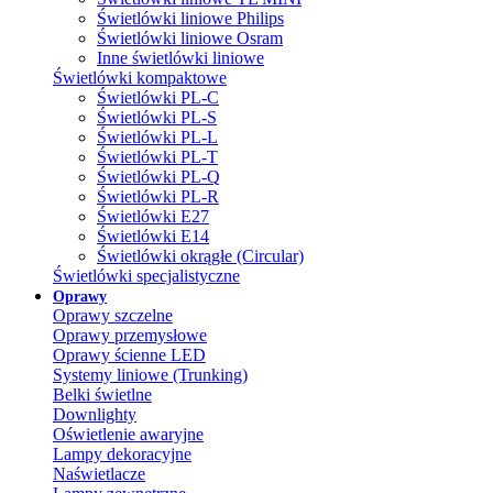
Świetlówki liniowe Philips
Świetlówki liniowe Osram
Inne świetlówki liniowe
Świetlówki kompaktowe
Świetlówki PL-C
Świetlówki PL-S
Świetlówki PL-L
Świetlówki PL-T
Świetlówki PL-Q
Świetlówki PL-R
Świetlówki E27
Świetlówki E14
Świetlówki okrągłe (Circular)
Świetlówki specjalistyczne
Oprawy
Oprawy szczelne
Oprawy przemysłowe
Oprawy ścienne LED
Systemy liniowe (Trunking)
Belki świetlne
Downlighty
Oświetlenie awaryjne
Lampy dekoracyjne
Naświetlacze