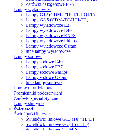
Żarówki halogenowe R7S
Lampy wyładowcze
Lampy G12 (CDM-T/HCI-T/HQI-T)
Lampy G8.5 (CDM-TC/HCI-TC)
Lampy wyładowcze E27
Lampy wyładowcze E40
Lampy wyładowcze RX7S
Lampy wyładowcze Philips
Lampy wyładowcze Osram
Inne lampy wyładowcze
Lampy sodowe
Lampy sodowe E40
Lampy sodowe E27
Lampy sodowe Philips
Lampy sodowe Osram
Inne lampy sodowe
Lampy ultrafioletowe
Promienniki podczerwieni
Żarówki specjalistyczne
Lampy studyjne
Świetlówki
Świetlówki liniowe
Świetlówki liniowe G13 (T8 / TL-D)
Świetlówki liniowe G5 (T5 / TL5)
Świetlówki liniowe TL MINI