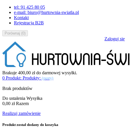
tel: 91 425 80 05
e-mail: biuro@hurtownia-swiatla.pl
Kontakt
Rejestracja B2B
Porównaj
(
0
)
Zaloguj się
Brakuje
400,00 zł
do darmowej wysyłki.
0
Produkt:
Produkty:
(pusty)
Brak produktów
Do ustalenia
Wysyłka
0,00 zł
Razem
Realizuj zamówienie
Produkt został dodany do koszyka