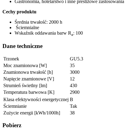
Gastronomia, hotelarstwo i inne prestiżowe zastosowania
Cechy produktu
Średnia trwałość: 2000 h
Ściemnialne
Wskaźnik oddawania barw R
: 100
a
Dane techniczne
Trzonek
GU5.3
Moc znamionowa [W]
35
Znamionowa trwałość [h]
3000
Napięcie znamionowe [V]
12
Strumień świetlny [lm]
430
Temperatura barwowa [K]
2900
Klasa efektywności energetycznej
B
Ściemnianie
Tak
Zużycie energii [kWh/1000h]
38
Pobierz