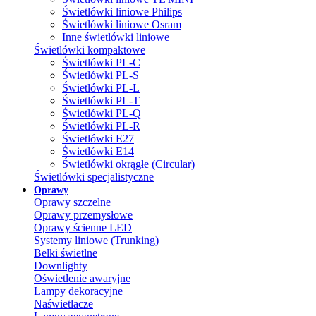
Świetlówki liniowe Philips
Świetlówki liniowe Osram
Inne świetlówki liniowe
Świetlówki kompaktowe
Świetlówki PL-C
Świetlówki PL-S
Świetlówki PL-L
Świetlówki PL-T
Świetlówki PL-Q
Świetlówki PL-R
Świetlówki E27
Świetlówki E14
Świetlówki okrągłe (Circular)
Świetlówki specjalistyczne
Oprawy
Oprawy szczelne
Oprawy przemysłowe
Oprawy ścienne LED
Systemy liniowe (Trunking)
Belki świetlne
Downlighty
Oświetlenie awaryjne
Lampy dekoracyjne
Naświetlacze