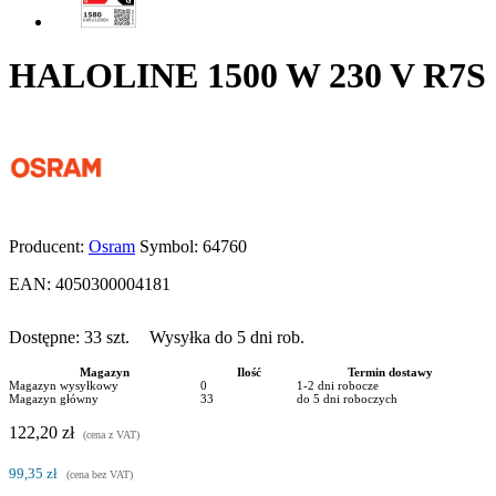
HALOLINE 1500 W 230 V R7S
Producent:
Osram
Symbol:
64760
EAN:
4050300004181
Dostępne:
33
szt.
Wysyłka do 5 dni rob.
Magazyn
Ilość
Termin dostawy
Magazyn wysyłkowy
0
1-2 dni robocze
Magazyn główny
33
do 5 dni roboczych
122,20 zł
(cena z VAT)
99,35 zł
(cena bez VAT)