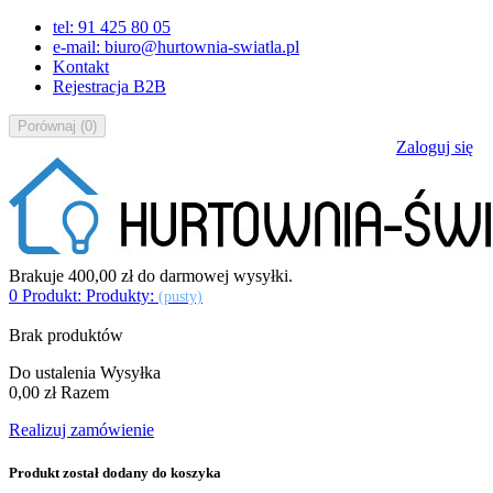
tel: 91 425 80 05
e-mail: biuro@hurtownia-swiatla.pl
Kontakt
Rejestracja B2B
Porównaj
(
0
)
Zaloguj się
Brakuje
400,00 zł
do darmowej wysyłki.
0
Produkt:
Produkty:
(pusty)
Brak produktów
Do ustalenia
Wysyłka
0,00 zł
Razem
Realizuj zamówienie
Produkt został dodany do koszyka