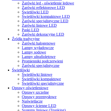
Żarówki led - oświetlenie ledowe
Żarówki reflektorowe LED
Świetlówki LED
Świetlówki kompaktowe LED
Żarówki specjalistyczne LED
Żarówki liniowe LED
Paski LED
Żarówki dekoracyjne LED
Źródła tradycyjne
Żarówki halogenowe
Lampy wyładowcze
Lampy sodowe
Lampy ultrafioletowe
Promienniki podczerwieni
Żarówki specjalistyczne
Świetlówki
Świetlówki liniowe
Świetlówki kompaktowe
Świetlówki specjalistyczne
Oprawy oświetleniowe
Oprawy szczelne
Oprawy przemysłowe
Naświetlacze
Oprawy ścienne LED
Systemy liniowe (Trunking)