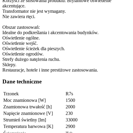
Korzyści ze stosowania produktu: Brylantowe oświetlenie
akcentujące.
Transformator nie jest wymagany.
Nie zawiera rtęci.
Obszar zastosowań:
Idealne do podkreślania i akcentowania budynków.
Oświetlenie ogólne.
Oświetlenie wejść.
Oświetlenie ścieżek dla pieszych.
Oświetlenie ogrodów.
Strefy dużego natężenia ruchu.
Sklepy.
Restauracje, hotele i inne prestiżowe zastosowania.
Dane techniczne
Trzonek
R7s
Moc znamionowa [W]
1500
Znamionowa trwałość [h]
2000
Napięcie znamionowe [V]
230
Strumień świetlny [lm]
33000
Temperatura barwowa [K]
2900