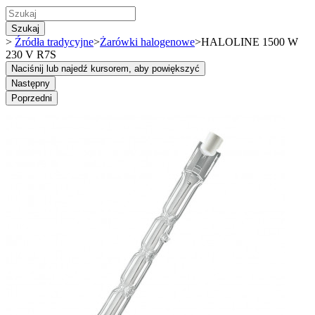
Szukaj
>
Źródła tradycyjne
>
Żarówki halogenowe
>
HALOLINE 1500 W
230 V R7S
Naciśnij lub najedź kursorem, aby powiększyć
Następny
Poprzedni