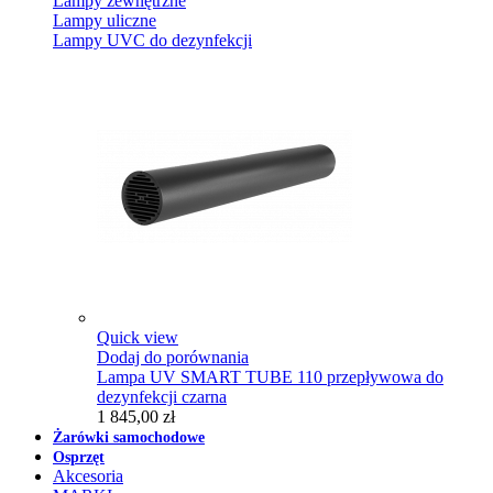
Lampy zewnętrzne
Lampy uliczne
Lampy UVC do dezynfekcji
Quick view
Dodaj do porównania
Lampa UV SMART TUBE 110 przepływowa do
dezynfekcji czarna
1 845,00 zł
Żarówki samochodowe
Osprzęt
Akcesoria