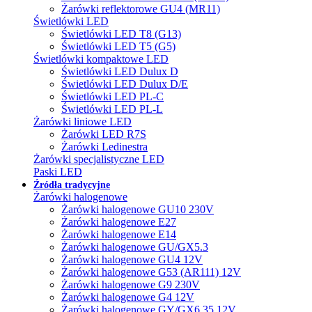
Żarówki reflektorowe GU4 (MR11)
Świetlówki LED
Świetlówki LED T8 (G13)
Świetlówki LED T5 (G5)
Świetlówki kompaktowe LED
Świetlówki LED Dulux D
Świetlówki LED Dulux D/E
Świetlówki LED PL-C
Świetlówki LED PL-L
Żarówki liniowe LED
Żarówki LED R7S
Żarówki Ledinestra
Żarówki specjalistyczne LED
Paski LED
Źródła tradycyjne
Żarówki halogenowe
Żarówki halogenowe GU10 230V
Żarówki halogenowe E27
Żarówki halogenowe E14
Żarówki halogenowe GU/GX5.3
Żarówki halogenowe GU4 12V
Żarówki halogenowe G53 (AR111) 12V
Żarówki halogenowe G9 230V
Żarówki halogenowe G4 12V
Żarówki halogenowe GY/GX6.35 12V