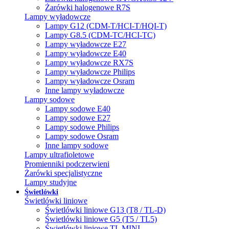
Żarówki halogenowe R7S
Lampy wyładowcze
Lampy G12 (CDM-T/HCI-T/HQI-T)
Lampy G8.5 (CDM-TC/HCI-TC)
Lampy wyładowcze E27
Lampy wyładowcze E40
Lampy wyładowcze RX7S
Lampy wyładowcze Philips
Lampy wyładowcze Osram
Inne lampy wyładowcze
Lampy sodowe
Lampy sodowe E40
Lampy sodowe E27
Lampy sodowe Philips
Lampy sodowe Osram
Inne lampy sodowe
Lampy ultrafioletowe
Promienniki podczerwieni
Żarówki specjalistyczne
Lampy studyjne
Świetlówki
Świetlówki liniowe
Świetlówki liniowe G13 (T8 / TL-D)
Świetlówki liniowe G5 (T5 / TL5)
Świetlówki liniowe TL MINI