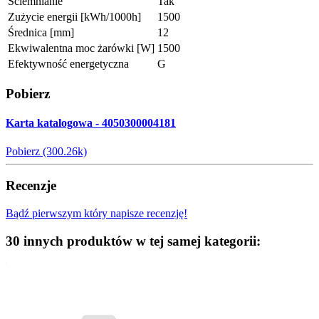
Ściemnianie
Tak
Zużycie energii [kWh/1000h]
1500
Średnica [mm]
12
Ekwiwalentna moc żarówki [W]
1500
Efektywność energetyczna
G
Pobierz
Karta katalogowa - 4050300004181
Pobierz (300.26k)
Recenzje
Bądź pierwszym który napisze recenzję!
30 innych produktów w tej samej kategorii: