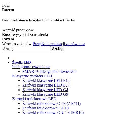
Ilość
Razem
Ilość produktów w koszyku:
0
1 produkt w koszyku
Wartość produktów
Koszt wysyłki
Do ustalenia
Razem
Wróć do zakupów
Przejdź do realizacji zamówienia
Szukaj
Źródła LED
Inteligentne oświetlenie
SMART+ inteligentne oświetlenie
Klasyczne żarówki LED
Żarówki klasyczne LED E14
Żarówki klasyczne LED E27
Żarówki klasyczne LED G4
Żarówki klasyczne LED G9
Żarówki reflektorowe LED
Żarówki reflektorowe G53 (AR111)
Żarówki reflektorowe GU10
Żarówki reflektorowe GU5.3 (MR16)