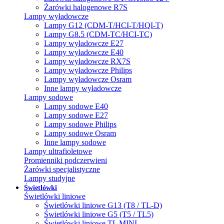
Żarówki halogenowe R7S
Lampy wyładowcze
Lampy G12 (CDM-T/HCI-T/HQI-T)
Lampy G8.5 (CDM-TC/HCI-TC)
Lampy wyładowcze E27
Lampy wyładowcze E40
Lampy wyładowcze RX7S
Lampy wyładowcze Philips
Lampy wyładowcze Osram
Inne lampy wyładowcze
Lampy sodowe
Lampy sodowe E40
Lampy sodowe E27
Lampy sodowe Philips
Lampy sodowe Osram
Inne lampy sodowe
Lampy ultrafioletowe
Promienniki podczerwieni
Żarówki specjalistyczne
Lampy studyjne
Świetlówki
Świetlówki liniowe
Świetlówki liniowe G13 (T8 / TL-D)
Świetlówki liniowe G5 (T5 / TL5)
Świetlówki liniowe TL MINI