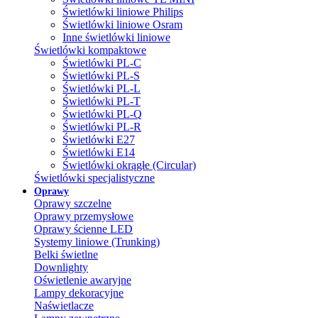
Świetlówki liniowe Philips
Świetlówki liniowe Osram
Inne świetlówki liniowe
Świetlówki kompaktowe
Świetlówki PL-C
Świetlówki PL-S
Świetlówki PL-L
Świetlówki PL-T
Świetlówki PL-Q
Świetlówki PL-R
Świetlówki E27
Świetlówki E14
Świetlówki okrągłe (Circular)
Świetlówki specjalistyczne
Oprawy
Oprawy szczelne
Oprawy przemysłowe
Oprawy ścienne LED
Systemy liniowe (Trunking)
Belki świetlne
Downlighty
Oświetlenie awaryjne
Lampy dekoracyjne
Naświetlacze