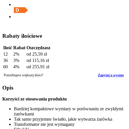
Rabaty ilościowe
Ilość
Rabat
Oszczędzasz
12
2%
od
25,59 zł
36
3%
od
115,16 zł
60
4%
od
255,91 zł
Potrzebujesz większej ilości?
Zapytaj o wycenę
Opis
Korzyści ze stosowania produktu
Bardziej kompaktowe wymiary w porównaniu ze zwykłymi
żarówkami
Tak samo przyjemne światło, jakie wytwarza żarówka
Transformator nie jest wymagany