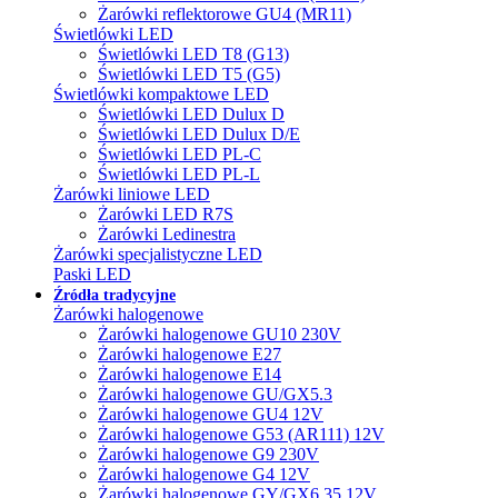
Żarówki reflektorowe GU4 (MR11)
Świetlówki LED
Świetlówki LED T8 (G13)
Świetlówki LED T5 (G5)
Świetlówki kompaktowe LED
Świetlówki LED Dulux D
Świetlówki LED Dulux D/E
Świetlówki LED PL-C
Świetlówki LED PL-L
Żarówki liniowe LED
Żarówki LED R7S
Żarówki Ledinestra
Żarówki specjalistyczne LED
Paski LED
Źródła tradycyjne
Żarówki halogenowe
Żarówki halogenowe GU10 230V
Żarówki halogenowe E27
Żarówki halogenowe E14
Żarówki halogenowe GU/GX5.3
Żarówki halogenowe GU4 12V
Żarówki halogenowe G53 (AR111) 12V
Żarówki halogenowe G9 230V
Żarówki halogenowe G4 12V
Żarówki halogenowe GY/GX6.35 12V