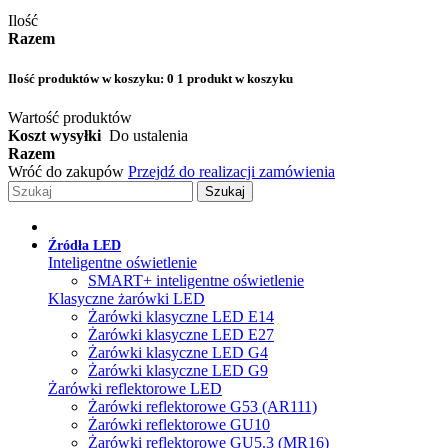
Ilość
Razem
Ilość produktów w koszyku:
0
1 produkt w koszyku
Wartość produktów
Koszt wysyłki
Do ustalenia
Razem
Wróć do zakupów
Przejdź do realizacji zamówienia
Szukaj
Źródła LED
Inteligentne oświetlenie
SMART+ inteligentne oświetlenie
Klasyczne żarówki LED
Żarówki klasyczne LED E14
Żarówki klasyczne LED E27
Żarówki klasyczne LED G4
Żarówki klasyczne LED G9
Żarówki reflektorowe LED
Żarówki reflektorowe G53 (AR111)
Żarówki reflektorowe GU10
Żarówki reflektorowe GU5.3 (MR16)