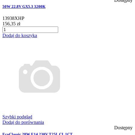
Dostępny
50W 22.8V GX5.3 3200K
13938XHP
156,35 zł
Dodaj do koszyka
Szybki podgląd
Dodaj do porównania
Dostępny
EcoClassic 28W E14 230V T25L CL 1CT