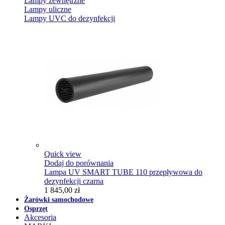
Lampy zewnętrzne
Lampy uliczne
Lampy UVC do dezynfekcji
Quick view
Dodaj do porównania
Lampa UV SMART TUBE 110 przepływowa do
dezynfekcji czarna
1 845,00 zł
Żarówki samochodowe
Osprzęt
Akcesoria