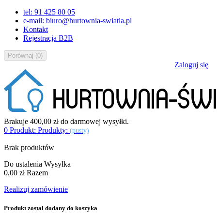
tel: 91 425 80 05
e-mail: biuro@hurtownia-swiatla.pl
Kontakt
Rejestracja B2B
Porównaj
(
0
)
Zaloguj się
Brakuje
400,00 zł
do darmowej wysyłki.
0
Produkt:
Produkty:
(pusty)
Brak produktów
Do ustalenia
Wysyłka
0,00 zł
Razem
Realizuj zamówienie
Produkt został dodany do koszyka