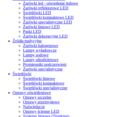
Żarówki led - oświetlenie ledowe
Żarówki reflektorowe LED
Świetlówki LED
Świetlówki kompaktowe LED
Żarówki specjalistyczne LED
Żarówki liniowe LED
Paski LED
Żarówki dekoracyjne LED
Źródła tradycyjne
Żarówki halogenowe
Lampy wyładowcze
Lampy sodowe
Lampy ultrafioletowe
Promienniki podczerwieni
Żarówki specjalistyczne
Świetlówki
Świetlówki liniowe
Świetlówki kompaktowe
Świetlówki specjalistyczne
Oprawy oświetleniowe
Oprawy szczelne
Oprawy przemysłowe
Naświetlacze
Oprawy ścienne LED
Systemy liniowe (Trunking)