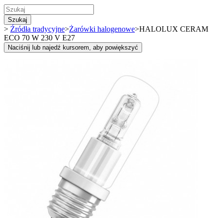
Szukaj
>
Źródła tradycyjne
>
Żarówki halogenowe
>
HALOLUX CERAM
ECO 70 W 230 V E27
Naciśnij lub najedź kursorem, aby powiększyć