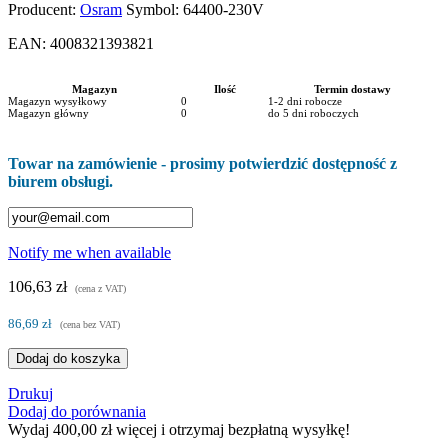
Producent:
Osram
Symbol:
64400-230V
EAN:
4008321393821
Magazyn
Ilość
Termin dostawy
Magazyn wysyłkowy
0
1-2 dni robocze
Magazyn główny
0
do 5 dni roboczych
Towar na zamówienie - prosimy potwierdzić dostępność z
biurem obsługi.
Notify me when available
106,63 zł
(cena z VAT)
86,69 zł
(cena bez VAT)
Dodaj do koszyka
Drukuj
Dodaj do porównania
Wydaj
400,00 zł
więcej i otrzymaj bezpłatną wysyłkę!