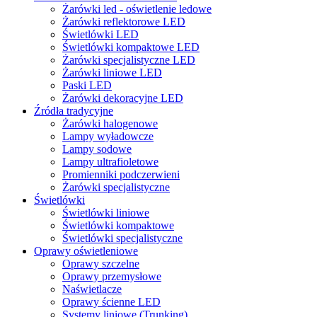
Żarówki led - oświetlenie ledowe
Żarówki reflektorowe LED
Świetlówki LED
Świetlówki kompaktowe LED
Żarówki specjalistyczne LED
Żarówki liniowe LED
Paski LED
Żarówki dekoracyjne LED
Źródła tradycyjne
Żarówki halogenowe
Lampy wyładowcze
Lampy sodowe
Lampy ultrafioletowe
Promienniki podczerwieni
Żarówki specjalistyczne
Świetlówki
Świetlówki liniowe
Świetlówki kompaktowe
Świetlówki specjalistyczne
Oprawy oświetleniowe
Oprawy szczelne
Oprawy przemysłowe
Naświetlacze
Oprawy ścienne LED
Systemy liniowe (Trunking)