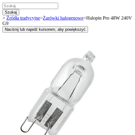
Szukaj
>
Źródła tradycyjne
>
Żarówki halogenowe
>
Halopin Pro 48W 240V
G9
Naciśnij lub najedź kursorem, aby powiększyć