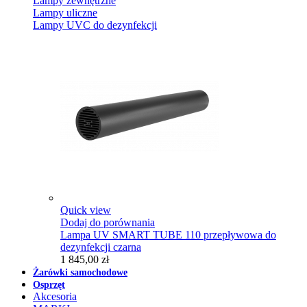
Lampy zewnętrzne
Lampy uliczne
Lampy UVC do dezynfekcji
Quick view
Dodaj do porównania
Lampa UV SMART TUBE 110 przepływowa do
dezynfekcji czarna
1 845,00 zł
Żarówki samochodowe
Osprzęt
Akcesoria