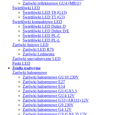
Żarówki reflektorowe GU4 (MR11)
Świetlówki LED
Świetlówki LED T8 (G13)
Świetlówki LED T5 (G5)
Świetlówki kompaktowe LED
Świetlówki LED Dulux D
Świetlówki LED Dulux D/E
Świetlówki LED PL-C
Świetlówki LED PL-L
Żarówki liniowe LED
Żarówki LED R7S
Żarówki Ledinestra
Żarówki specjalistyczne LED
Paski LED
Źródła tradycyjne
Żarówki halogenowe
Żarówki halogenowe GU10 230V
Żarówki halogenowe E27
Żarówki halogenowe E14
Żarówki halogenowe GU/GX5.3
Żarówki halogenowe GU4 12V
Żarówki halogenowe G53 (AR111) 12V
Żarówki halogenowe G9 230V
Żarówki halogenowe G4 12V
Żarówki halogenowe GY/GX6.35 12V