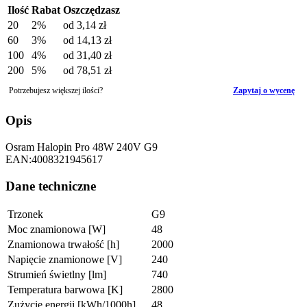
Ilość
Rabat
Oszczędzasz
20
2%
od
3,14 zł
60
3%
od
14,13 zł
100
4%
od
31,40 zł
200
5%
od
78,51 zł
Potrzebujesz większej ilości?
Zapytaj o wycenę
Opis
Osram Halopin Pro 48W 240V G9
EAN:4008321945617
Dane techniczne
Trzonek
G9
Moc znamionowa [W]
48
Znamionowa trwałość [h]
2000
Napięcie znamionowe [V]
240
Strumień świetlny [lm]
740
Temperatura barwowa [K]
2800
Zużycie energii [kWh/1000h]
48