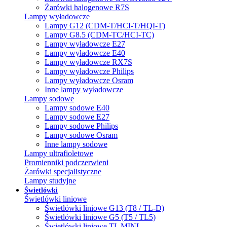
Żarówki halogenowe R7S
Lampy wyładowcze
Lampy G12 (CDM-T/HCI-T/HQI-T)
Lampy G8.5 (CDM-TC/HCI-TC)
Lampy wyładowcze E27
Lampy wyładowcze E40
Lampy wyładowcze RX7S
Lampy wyładowcze Philips
Lampy wyładowcze Osram
Inne lampy wyładowcze
Lampy sodowe
Lampy sodowe E40
Lampy sodowe E27
Lampy sodowe Philips
Lampy sodowe Osram
Inne lampy sodowe
Lampy ultrafioletowe
Promienniki podczerwieni
Żarówki specjalistyczne
Lampy studyjne
Świetlówki
Świetlówki liniowe
Świetlówki liniowe G13 (T8 / TL-D)
Świetlówki liniowe G5 (T5 / TL5)
Świetlówki liniowe TL MINI