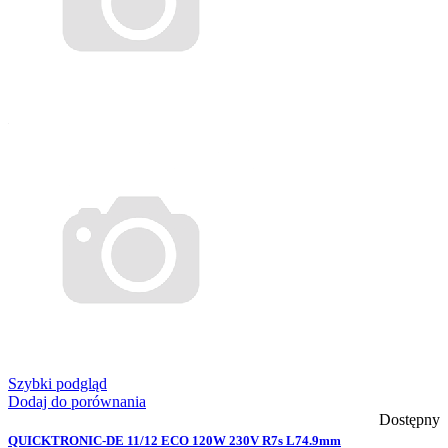
Szybki podgląd
Dodaj do porównania
Dostępny
QUICKTRONIC-DE 11/12 ECO 120W 230V R7s L74.9mm