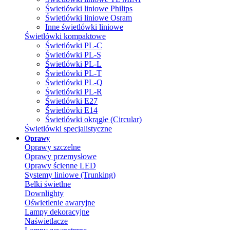
Świetlówki liniowe Philips
Świetlówki liniowe Osram
Inne świetlówki liniowe
Świetlówki kompaktowe
Świetlówki PL-C
Świetlówki PL-S
Świetlówki PL-L
Świetlówki PL-T
Świetlówki PL-Q
Świetlówki PL-R
Świetlówki E27
Świetlówki E14
Świetlówki okrągłe (Circular)
Świetlówki specjalistyczne
Oprawy
Oprawy szczelne
Oprawy przemysłowe
Oprawy ścienne LED
Systemy liniowe (Trunking)
Belki świetlne
Downlighty
Oświetlenie awaryjne
Lampy dekoracyjne
Naświetlacze