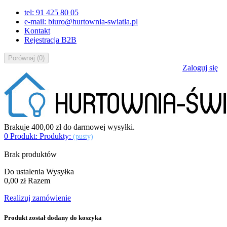
tel: 91 425 80 05
e-mail: biuro@hurtownia-swiatla.pl
Kontakt
Rejestracja B2B
Porównaj
(
0
)
Zaloguj się
Brakuje
400,00 zł
do darmowej wysyłki.
0
Produkt:
Produkty:
(pusty)
Brak produktów
Do ustalenia
Wysyłka
0,00 zł
Razem
Realizuj zamówienie
Produkt został dodany do koszyka