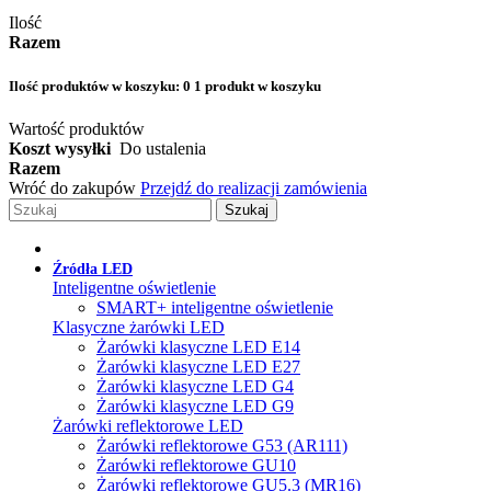
Ilość
Razem
Ilość produktów w koszyku:
0
1 produkt w koszyku
Wartość produktów
Koszt wysyłki
Do ustalenia
Razem
Wróć do zakupów
Przejdź do realizacji zamówienia
Szukaj
Źródła LED
Inteligentne oświetlenie
SMART+ inteligentne oświetlenie
Klasyczne żarówki LED
Żarówki klasyczne LED E14
Żarówki klasyczne LED E27
Żarówki klasyczne LED G4
Żarówki klasyczne LED G9
Żarówki reflektorowe LED
Żarówki reflektorowe G53 (AR111)
Żarówki reflektorowe GU10
Żarówki reflektorowe GU5.3 (MR16)