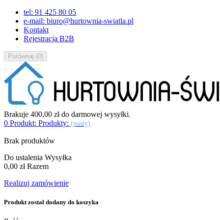
tel: 91 425 80 05
e-mail: biuro@hurtownia-swiatla.pl
Kontakt
Rejestracja B2B
Porównaj
(
0
)
Brakuje
400,00 zł
do darmowej wysyłki.
0
Produkt:
Produkty:
(pusty)
Brak produktów
Do ustalenia
Wysyłka
0,00 zł
Razem
Realizuj zamówienie
Produkt został dodany do koszyka