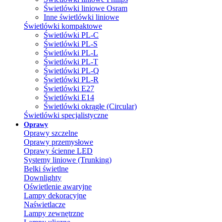
Świetlówki liniowe Osram
Inne świetlówki liniowe
Świetlówki kompaktowe
Świetlówki PL-C
Świetlówki PL-S
Świetlówki PL-L
Świetlówki PL-T
Świetlówki PL-Q
Świetlówki PL-R
Świetlówki E27
Świetlówki E14
Świetlówki okrągłe (Circular)
Świetlówki specjalistyczne
Oprawy
Oprawy szczelne
Oprawy przemysłowe
Oprawy ścienne LED
Systemy liniowe (Trunking)
Belki świetlne
Downlighty
Oświetlenie awaryjne
Lampy dekoracyjne
Naświetlacze
Lampy zewnętrzne