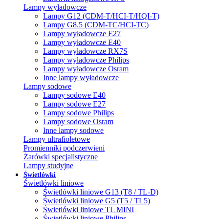
Lampy wyładowcze
Lampy G12 (CDM-T/HCI-T/HQI-T)
Lampy G8.5 (CDM-TC/HCI-TC)
Lampy wyładowcze E27
Lampy wyładowcze E40
Lampy wyładowcze RX7S
Lampy wyładowcze Philips
Lampy wyładowcze Osram
Inne lampy wyładowcze
Lampy sodowe
Lampy sodowe E40
Lampy sodowe E27
Lampy sodowe Philips
Lampy sodowe Osram
Inne lampy sodowe
Lampy ultrafioletowe
Promienniki podczerwieni
Żarówki specjalistyczne
Lampy studyjne
Świetlówki
Świetlówki liniowe
Świetlówki liniowe G13 (T8 / TL-D)
Świetlówki liniowe G5 (T5 / TL5)
Świetlówki liniowe TL MINI
Świetlówki liniowe Philips