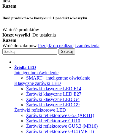
Ilość
Razem
Ilość produktów w koszyku:
0
1 produkt w koszyku
Wartość produktów
Koszt wysyłki
Do ustalenia
Razem
Wróć do zakupów
Przejdź do realizacji zamówienia
Szukaj
Źródła LED
Inteligentne oświetlenie
SMART+ inteligentne oświetlenie
Klasyczne żarówki LED
Żarówki klasyczne LED E14
Żarówki klasyczne LED E27
Żarówki klasyczne LED G4
Żarówki klasyczne LED G9
Żarówki reflektorowe LED
Żarówki reflektorowe G53 (AR111)
Żarówki reflektorowe GU10
Żarówki reflektorowe GU5.3 (MR16)
Żarówki reflektorowe GU4 (MR11)