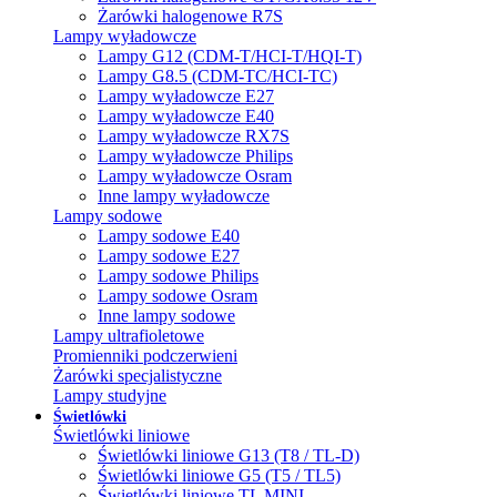
Żarówki halogenowe R7S
Lampy wyładowcze
Lampy G12 (CDM-T/HCI-T/HQI-T)
Lampy G8.5 (CDM-TC/HCI-TC)
Lampy wyładowcze E27
Lampy wyładowcze E40
Lampy wyładowcze RX7S
Lampy wyładowcze Philips
Lampy wyładowcze Osram
Inne lampy wyładowcze
Lampy sodowe
Lampy sodowe E40
Lampy sodowe E27
Lampy sodowe Philips
Lampy sodowe Osram
Inne lampy sodowe
Lampy ultrafioletowe
Promienniki podczerwieni
Żarówki specjalistyczne
Lampy studyjne
Świetlówki
Świetlówki liniowe
Świetlówki liniowe G13 (T8 / TL-D)
Świetlówki liniowe G5 (T5 / TL5)
Świetlówki liniowe TL MINI