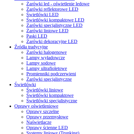
Żarówki led - oświetlenie ledowe
Żarówki reflektorowe LED
Świetlówki LED
Świetlówki kompaktowe LED
Żarówki specjalistyczne LED
Żarówki liniowe LED
Paski LED
Żarówki dekoracyjne LED
Źródła tradycyjne
Żarówki halogenowe
Lampy wyładowcze
Lampy sodowe
Lampy ultrafioletowe
Promienniki podczerwieni
Żarówki specjalistyczne
Świetlówki
Świetlówki liniowe
Świetlówki kompaktowe
Świetlówki specjalistyczne
Oprawy oświetleniowe
Oprawy szczelne
Oprawy przemysłowe
Naświetlacze
Oprawy ścienne LED
Systemy liniowe (Trunking)