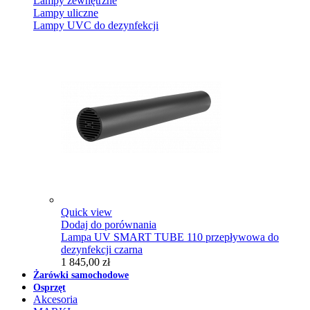
Lampy zewnętrzne
Lampy uliczne
Lampy UVC do dezynfekcji
Quick view
Dodaj do porównania
Lampa UV SMART TUBE 110 przepływowa do
dezynfekcji czarna
1 845,00 zł
Żarówki samochodowe
Osprzęt
Akcesoria