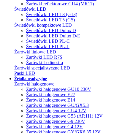
Żarówki reflektorowe GU4 (MR11)
Świetlówki LED
Świetlówki LED T8 (G13)
Świetlówki LED T5 (G5)
Świetlówki kompaktowe LED
Świetlówki LED Dulux D
Świetlówki LED Dulux D/E
Świetlówki LED PL-C
Świetlówki LED PL-L
Żarówki liniowe LED
Żarówki LED R7S
Żarówki Ledinestra
Żarówki specjalistyczne LED
Paski LED
Źródła tradycyjne
Żarówki halogenowe
Żarówki halogenowe GU10 230V
Żarówki halogenowe E27
Żarówki halogenowe E14
Żarówki halogenowe GU/GX5.3
Żarówki halogenowe GU4 12V
Żarówki halogenowe G53 (AR111) 12V
Żarówki halogenowe G9 230V
Żarówki halogenowe G4 12V
Żarówki halogenowe GY/GX6.35 12V