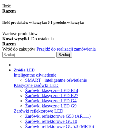
Ilość
Razem
Ilość produktów w koszyku:
0
1 produkt w koszyku
Wartość produktów
Koszt wysyłki
Do ustalenia
Razem
Wróć do zakupów
Przejdź do realizacji zamówienia
Szukaj
Źródła LED
Inteligentne oświetlenie
SMART+ inteligentne oświetlenie
Klasyczne żarówki LED
Żarówki klasyczne LED E14
Żarówki klasyczne LED E27
Żarówki klasyczne LED G4
Żarówki klasyczne LED G9
Żarówki reflektorowe LED
Żarówki reflektorowe G53 (AR111)
Żarówki reflektorowe GU10
Żarówki reflektorowe GU5.3 (MR16)