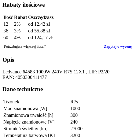
Rabaty ilościowe
Ilość
Rabat
Oszczędzasz
12
2%
od
12,42 zł
36
3%
od
55,88 zł
60
4%
od
124,17 zł
Potrzebujesz większej ilości?
Zapytaj o wycenę
Opis
Ledvance 64583 1000W 240V R7S 12X1 , LIF: P2/20
EAN: 4050300411477
Dane techniczne
Trzonek
R7s
Moc znamionowa [W]
1000
Znamionowa trwałość [h]
300
Napięcie znamionowe [V]
240
Strumień świetlny [lm]
27000
Temperatura barwowa [K]
3200