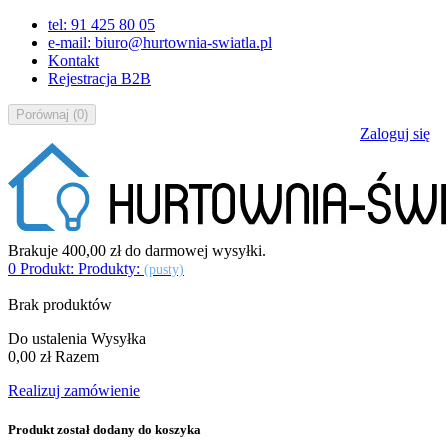
tel: 91 425 80 05
e-mail: biuro@hurtownia-swiatla.pl
Kontakt
Rejestracja B2B
Porównaj
(
0
)
Zaloguj się
Brakuje
400,00 zł
do darmowej wysyłki.
0
Produkt:
Produkty:
(pusty)
Brak produktów
Do ustalenia
Wysyłka
0,00 zł
Razem
Realizuj zamówienie
Produkt został dodany do koszyka