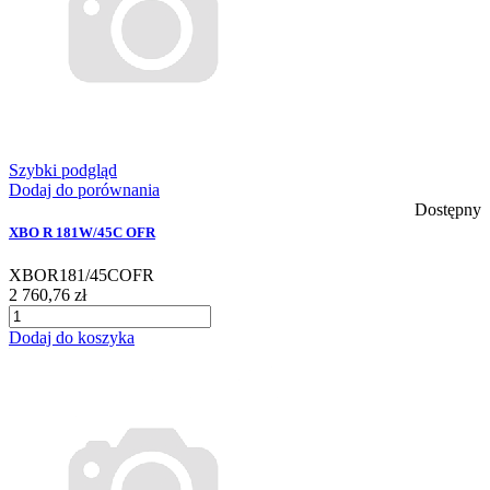
Szybki podgląd
Dodaj do porównania
Dostępny
XBO R 181W/45C OFR
XBOR181/45COFR
2 760,76 zł
Dodaj do koszyka