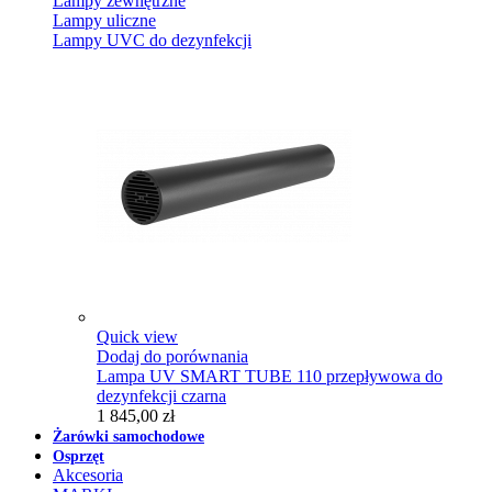
Lampy zewnętrzne
Lampy uliczne
Lampy UVC do dezynfekcji
Quick view
Dodaj do porównania
Lampa UV SMART TUBE 110 przepływowa do
dezynfekcji czarna
1 845,00 zł
Żarówki samochodowe
Osprzęt
Akcesoria