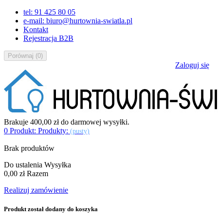
tel: 91 425 80 05
e-mail: biuro@hurtownia-swiatla.pl
Kontakt
Rejestracja B2B
Porównaj
(
0
)
Zaloguj się
Brakuje
400,00 zł
do darmowej wysyłki.
0
Produkt:
Produkty:
(pusty)
Brak produktów
Do ustalenia
Wysyłka
0,00 zł
Razem
Realizuj zamówienie
Produkt został dodany do koszyka