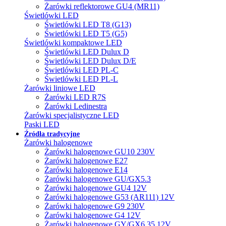
Żarówki reflektorowe GU4 (MR11)
Świetlówki LED
Świetlówki LED T8 (G13)
Świetlówki LED T5 (G5)
Świetlówki kompaktowe LED
Świetlówki LED Dulux D
Świetlówki LED Dulux D/E
Świetlówki LED PL-C
Świetlówki LED PL-L
Żarówki liniowe LED
Żarówki LED R7S
Żarówki Ledinestra
Żarówki specjalistyczne LED
Paski LED
Źródła tradycyjne
Żarówki halogenowe
Żarówki halogenowe GU10 230V
Żarówki halogenowe E27
Żarówki halogenowe E14
Żarówki halogenowe GU/GX5.3
Żarówki halogenowe GU4 12V
Żarówki halogenowe G53 (AR111) 12V
Żarówki halogenowe G9 230V
Żarówki halogenowe G4 12V
Żarówki halogenowe GY/GX6.35 12V