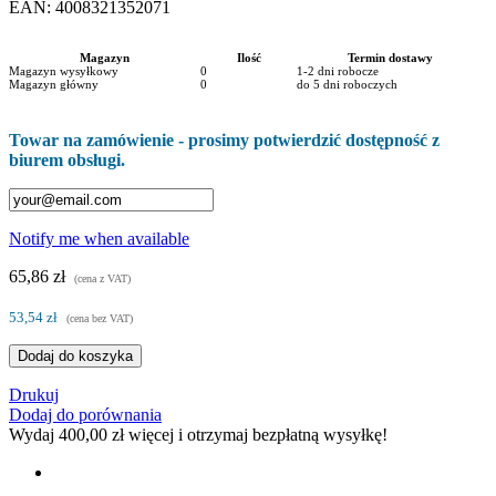
EAN:
4008321352071
Magazyn
Ilość
Termin dostawy
Magazyn wysyłkowy
0
1-2 dni robocze
Magazyn główny
0
do 5 dni roboczych
Towar na zamówienie - prosimy potwierdzić dostępność z
biurem obsługi.
Notify me when available
65,86 zł
(cena z VAT)
53,54 zł
(cena bez VAT)
Dodaj do koszyka
Drukuj
Dodaj do porównania
Wydaj
400,00 zł
więcej i otrzymaj bezpłatną wysyłkę!