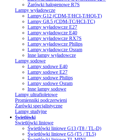
Żarówki halogenowe R7S
Lampy wyładowcze
Lampy G12 (CDM-T/HCI-T/HQI-T)
Lampy G8.5 (CDM-TC/HCI-TC)
Lampy wyładowcze E27
Lampy wyładowcze E40
Lampy wyładowcze RX7S
Lampy wyładowcze Philips
Lampy wyładowcze Osram
Inne lampy wyładowcze
Lampy sodowe
Lampy sodowe E40
Lampy sodowe E27
Lampy sodowe Philips
Lampy sodowe Osram
Inne lampy sodowe
Lampy ultrafioletowe
Promienniki podczerwieni
Żarówki specjalistyczne
Lampy studyjne
Świetlówki
Świetlówki liniowe
Świetlówki liniowe G13 (T8 / TL-D)
Świetlówki liniowe G5 (T5 / TL5)
Świetlówki liniowe TL MINI