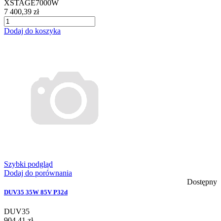
XSTAGE7000W
7 400,39 zł
Dodaj do koszyka
Szybki podgląd
Dodaj do porównania
Dostępny
DUV35 35W 85V P32d
DUV35
904,41 zł