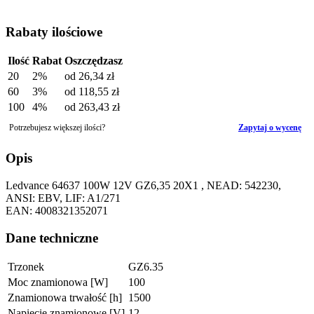
Rabaty ilościowe
Ilość
Rabat
Oszczędzasz
20
2%
od
26,34 zł
60
3%
od
118,55 zł
100
4%
od
263,43 zł
Potrzebujesz większej ilości?
Zapytaj o wycenę
Opis
Ledvance 64637 100W 12V GZ6,35 20X1 , NEAD: 542230,
ANSI: EBV, LIF: A1/271
EAN: 4008321352071
Dane techniczne
Trzonek
GZ6.35
Moc znamionowa [W]
100
Znamionowa trwałość [h]
1500
Napięcie znamionowe [V]
12