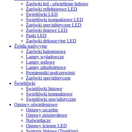
Żarówki led - oświetlenie ledowe
Żarówki reflektorowe LED
Świetlówki LED
Świetlówki kompaktowe LED
Żarówki specjalistyczne LED
Żarówki liniowe LED
Paski LED
Żarówki dekoracyjne LED
Źródła tradycyjne
Żarówki halogenowe
Lampy wyładowcze
Lampy sodowe
Lampy ultrafioletowe
Promienniki podczerwieni
Żarówki specjalistyczne
Świetlówki
Świetlówki liniowe
Świetlówki kompaktowe
Świetlówki specjalistyczne
Oprawy oświetleniowe
Oprawy szczelne
Oprawy przemysłowe
Naświetlacze
Oprawy ścienne LED
Systemy liniowe (Trunking)