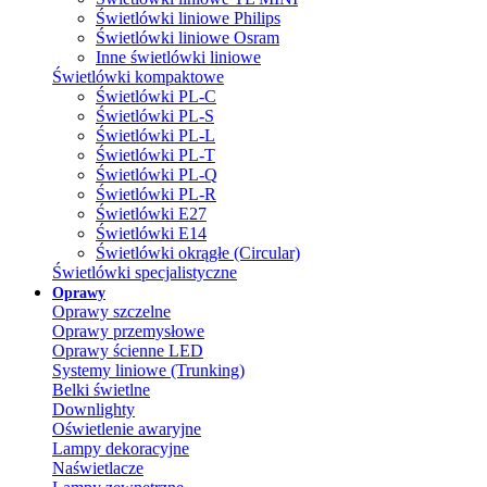
Świetlówki liniowe Philips
Świetlówki liniowe Osram
Inne świetlówki liniowe
Świetlówki kompaktowe
Świetlówki PL-C
Świetlówki PL-S
Świetlówki PL-L
Świetlówki PL-T
Świetlówki PL-Q
Świetlówki PL-R
Świetlówki E27
Świetlówki E14
Świetlówki okrągłe (Circular)
Świetlówki specjalistyczne
Oprawy
Oprawy szczelne
Oprawy przemysłowe
Oprawy ścienne LED
Systemy liniowe (Trunking)
Belki świetlne
Downlighty
Oświetlenie awaryjne
Lampy dekoracyjne
Naświetlacze