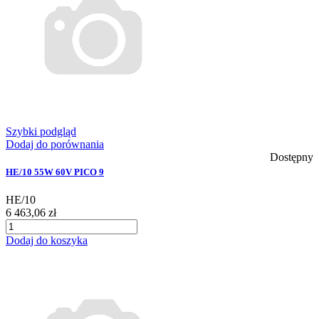
Szybki podgląd
Dodaj do porównania
Dostępny
HE/10 55W 60V PICO 9
HE/10
6 463,06 zł
Dodaj do koszyka