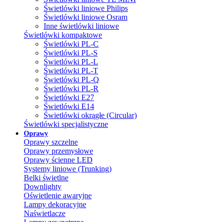
Świetlówki liniowe Philips
Świetlówki liniowe Osram
Inne świetlówki liniowe
Świetlówki kompaktowe
Świetlówki PL-C
Świetlówki PL-S
Świetlówki PL-L
Świetlówki PL-T
Świetlówki PL-Q
Świetlówki PL-R
Świetlówki E27
Świetlówki E14
Świetlówki okrągłe (Circular)
Świetlówki specjalistyczne
Oprawy
Oprawy szczelne
Oprawy przemysłowe
Oprawy ścienne LED
Systemy liniowe (Trunking)
Belki świetlne
Downlighty
Oświetlenie awaryjne
Lampy dekoracyjne
Naświetlacze