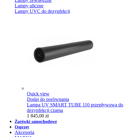
Lampy zewnętrzne
Lampy uliczne
Lampy UVC do dezynfekcji
Quick view
Dodaj do porównania
Lampa UV SMART TUBE 110 przepływowa do
dezynfekcji czarna
1 845,00 zł
Żarówki samochodowe
Osprzęt
Akcesoria