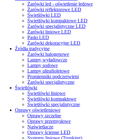
Żarówki led - oświetlenie ledowe
Żarówki reflektorowe LED
Świetlówki LED
Świetlówki kompaktowe LED
Żarówki specjalistyczne LED
Żarówki liniowe LED
Paski LED
Żarówki dekoracyjne LED
Źródła tradycyjne
Żarówki halogenowe
Lampy wyładowcze
Lampy sodowe
Lampy ultrafioletowe
Promienniki podczerwieni
Żarówki specjalistyczne
Świetlówki
Świetlówki liniowe
Świetlówki kompaktowe
Świetlówki specjalistyczne
Oprawy oświetleniowe
Oprawy szczelne
Oprawy przemysłowe
Naświetlacze
Oprawy ścienne LED
Systemy liniowe (Trunking)