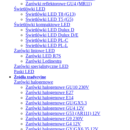
Żarówki reflektorowe GU4 (MR11)
Świetlówki LED
Świetlówki LED T8 (G13)
Świetlówki LED T5 (G5)
Świetlówki kompaktowe LED
Świetlówki LED Dulux D
Świetlówki LED Dulux D/E
Świetlówki LED PL-C
Świetlówki LED PL-L
Żarówki liniowe LED
Żarówki LED R7S
Żarówki Ledinestra
Żarówki specjalistyczne LED
Paski LED
Źródła tradycyjne
Żarówki halogenowe
Żarówki halogenowe GU10 230V
Żarówki halogenowe E27
Żarówki halogenowe E14
Żarówki halogenowe GU/GX5.3
Żarówki halogenowe GU4 12V
Żarówki halogenowe G53 (AR111) 12V
Żarówki halogenowe G9 230V
Żarówki halogenowe G4 12V
Żarówki halogenowe GY/GX6.35 12V