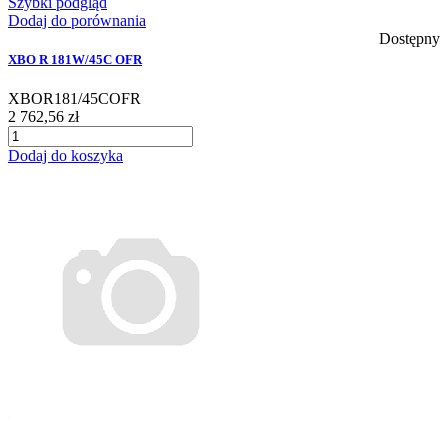
Szybki podgląd
Dodaj do porównania
Dostępny
XBO R 181W/45C OFR
XBOR181/45COFR
2 762,56 zł
Dodaj do koszyka