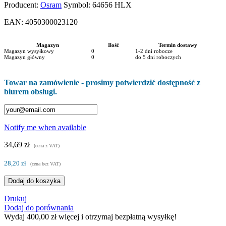
Producent:
Osram
Symbol:
64656 HLX
EAN:
4050300023120
Magazyn
Ilość
Termin dostawy
Magazyn wysyłkowy
0
1-2 dni robocze
Magazyn główny
0
do 5 dni roboczych
Towar na zamówienie - prosimy potwierdzić dostępność z
biurem obsługi.
Notify me when available
34,69 zł
(cena z VAT)
28,20 zł
(cena bez VAT)
Dodaj do koszyka
Drukuj
Dodaj do porównania
Wydaj
400,00 zł
więcej i otrzymaj bezpłatną wysyłkę!