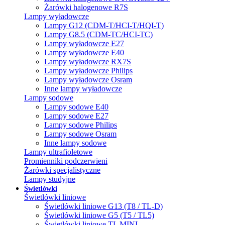
Żarówki halogenowe R7S
Lampy wyładowcze
Lampy G12 (CDM-T/HCI-T/HQI-T)
Lampy G8.5 (CDM-TC/HCI-TC)
Lampy wyładowcze E27
Lampy wyładowcze E40
Lampy wyładowcze RX7S
Lampy wyładowcze Philips
Lampy wyładowcze Osram
Inne lampy wyładowcze
Lampy sodowe
Lampy sodowe E40
Lampy sodowe E27
Lampy sodowe Philips
Lampy sodowe Osram
Inne lampy sodowe
Lampy ultrafioletowe
Promienniki podczerwieni
Żarówki specjalistyczne
Lampy studyjne
Świetlówki
Świetlówki liniowe
Świetlówki liniowe G13 (T8 / TL-D)
Świetlówki liniowe G5 (T5 / TL5)
Świetlówki liniowe TL MINI