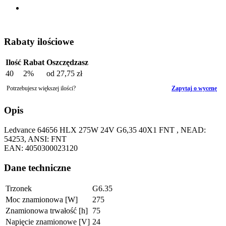
Rabaty ilościowe
Ilość
Rabat
Oszczędzasz
40
2%
od
27,75 zł
Potrzebujesz większej ilości?
Zapytaj o wycenę
Opis
Ledvance 64656 HLX 275W 24V G6,35 40X1 FNT , NEAD:
54253, ANSI: FNT
EAN: 4050300023120
Dane techniczne
Trzonek
G6.35
Moc znamionowa [W]
275
Znamionowa trwałość [h]
75
Napięcie znamionowe [V]
24