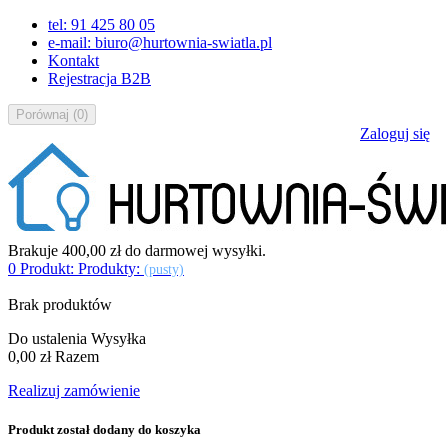
tel: 91 425 80 05
e-mail: biuro@hurtownia-swiatla.pl
Kontakt
Rejestracja B2B
Porównaj
(
0
)
Zaloguj się
Brakuje
400,00 zł
do darmowej wysyłki.
0
Produkt:
Produkty:
(pusty)
Brak produktów
Do ustalenia
Wysyłka
0,00 zł
Razem
Realizuj zamówienie
Produkt został dodany do koszyka