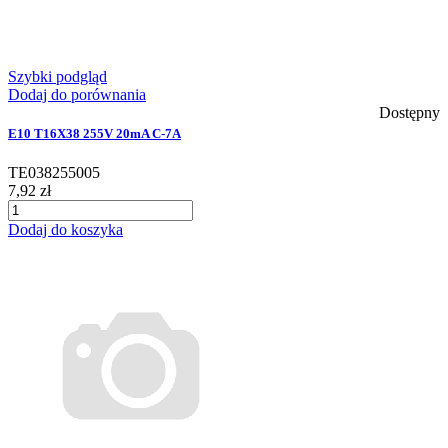
Szybki podgląd
Dodaj do porównania
Dostępny
E10 T16X38 255V 20mA C-7A
TE038255005
7,92 zł
Dodaj do koszyka