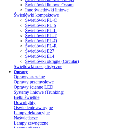
Świetlówki liniowe Osram
Inne świetlówki liniowe
Świetlówki kompaktowe
Świetlówki PL-C
Świetlówki PL-S
Świetlówki PL-L
Świetlówki PL-T
Świetlówki PL-Q
Świetlówki PL-R
Świetlówki E27
Świetlówki E14
Świetlówki okrągłe (Circular)
Świetlówki specjalistyczne
Oprawy
Oprawy szczelne
Oprawy przemysłowe
Oprawy ścienne LED
Systemy liniowe (Trunking)
Belki świetlne
Downlighty
Oświetlenie awaryjne
Lampy dekoracyjne
Naświetlacze
Lampy zewnętrzne