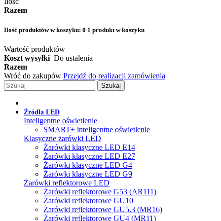
Ilość
Razem
Ilość produktów w koszyku:
0
1 produkt w koszyku
Wartość produktów
Koszt wysyłki
Do ustalenia
Razem
Wróć do zakupów
Przejdź do realizacji zamówienia
Szukaj
Źródła LED
Inteligentne oświetlenie
SMART+ inteligentne oświetlenie
Klasyczne żarówki LED
Żarówki klasyczne LED E14
Żarówki klasyczne LED E27
Żarówki klasyczne LED G4
Żarówki klasyczne LED G9
Żarówki reflektorowe LED
Żarówki reflektorowe G53 (AR111)
Żarówki reflektorowe GU10
Żarówki reflektorowe GU5.3 (MR16)
Żarówki reflektorowe GU4 (MR11)