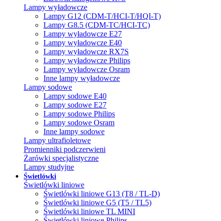
Lampy wyładowcze
Lampy G12 (CDM-T/HCI-T/HQI-T)
Lampy G8.5 (CDM-TC/HCI-TC)
Lampy wyładowcze E27
Lampy wyładowcze E40
Lampy wyładowcze RX7S
Lampy wyładowcze Philips
Lampy wyładowcze Osram
Inne lampy wyładowcze
Lampy sodowe
Lampy sodowe E40
Lampy sodowe E27
Lampy sodowe Philips
Lampy sodowe Osram
Inne lampy sodowe
Lampy ultrafioletowe
Promienniki podczerwieni
Żarówki specjalistyczne
Lampy studyjne
Świetlówki
Świetlówki liniowe
Świetlówki liniowe G13 (T8 / TL-D)
Świetlówki liniowe G5 (T5 / TL5)
Świetlówki liniowe TL MINI
Świetlówki liniowe Philips