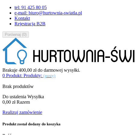
tel: 91 425 80 05
e-mail: biuro@hurtownia-swiatla.pl
Kontakt
Rejestracja B2B
Porównaj
(
0
)
Brakuje
400,00 zł
do darmowej wysyłki.
0
Produkt:
Produkty:
(pusty)
Brak produktów
Do ustalenia
Wysyłka
0,00 zł
Razem
Realizuj zamówienie
Produkt został dodany do koszyka