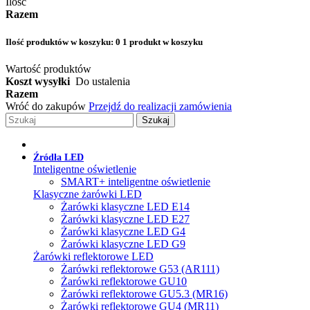
Ilość
Razem
Ilość produktów w koszyku:
0
1 produkt w koszyku
Wartość produktów
Koszt wysyłki
Do ustalenia
Razem
Wróć do zakupów
Przejdź do realizacji zamówienia
Szukaj
Źródła LED
Inteligentne oświetlenie
SMART+ inteligentne oświetlenie
Klasyczne żarówki LED
Żarówki klasyczne LED E14
Żarówki klasyczne LED E27
Żarówki klasyczne LED G4
Żarówki klasyczne LED G9
Żarówki reflektorowe LED
Żarówki reflektorowe G53 (AR111)
Żarówki reflektorowe GU10
Żarówki reflektorowe GU5.3 (MR16)
Żarówki reflektorowe GU4 (MR11)