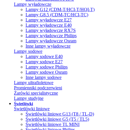
Lampy wyładowcze
Lampy G12 (CDM-T/HCI-T/HQI-T)
Lampy G8.5 (CDM-TC/HCI-TC)
Lampy wyładowcze E27
Lampy wyładowcze E40
Lampy wyładowcze RX7S
Lampy wyładowcze Philips
Lampy wyładowcze Osram
Inne lampy wyładowcze
Lampy sodowe
Lampy sodowe E40
Lampy sodowe E27
Lampy sodowe Philips
Lampy sodowe Osram
Inne lampy sodowe
Lampy ultrafioletowe
Promienniki podczerwieni
Żarówki specjalistyczne
Lampy studyjne
Świetlówki
Świetlówki liniowe
Świetlówki liniowe G13 (T8 / TL-D)
Świetlówki liniowe G5 (T5 / TL5)
Świetlówki liniowe TL MINI
Świetlówki liniowe Philips