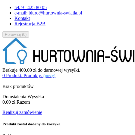
tel: 91 425 80 05
e-mail: biuro@hurtownia-swiatla.pl
Kontakt
Rejestracja B2B
Porównaj
(
0
)
Brakuje
400,00 zł
do darmowej wysyłki.
0
Produkt:
Produkty:
(pusty)
Brak produktów
Do ustalenia
Wysyłka
0,00 zł
Razem
Realizuj zamówienie
Produkt został dodany do koszyka