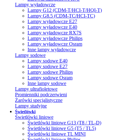
Lampy wyładowcze
Lampy G12 (CDM-T/HCI-T/HQI-T)
Lampy G8.5 (CDM-TC/HCI-TC)
Lampy wyładowcze E27
Lampy wyładowcze E40
Lampy wyładowcze RX7S
Lampy wyładowcze Philips
Lampy wyładowcze Osram
Inne lampy wyładowcze
Lampy sodowe
Lampy sodowe E40
Lampy sodowe E27
Lampy sodowe Philips
Lampy sodowe Osram
Inne lampy sodowe
Lampy ultrafioletowe
Promienniki podczerwieni
Żarówki specjalistyczne
Lampy studyjne
Świetlówki
Świetlówki liniowe
Świetlówki liniowe G13 (T8 / TL-D)
Świetlówki liniowe G5 (T5 / TL5)
Świetlówki liniowe TL MINI
Świetlówki liniowe Philips