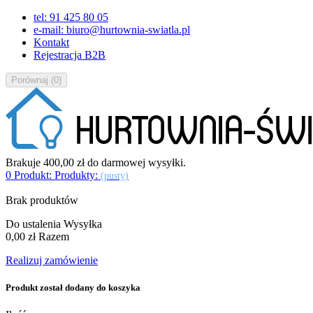
tel: 91 425 80 05
e-mail: biuro@hurtownia-swiatla.pl
Kontakt
Rejestracja B2B
Porównaj
(
0
)
Brakuje
400,00 zł
do darmowej wysyłki.
0
Produkt:
Produkty:
(pusty)
Brak produktów
Do ustalenia
Wysyłka
0,00 zł
Razem
Realizuj zamówienie
Produkt został dodany do koszyka