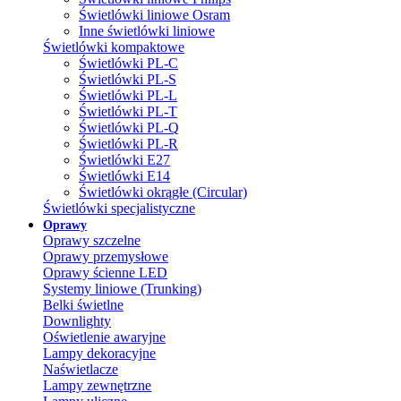
Świetlówki liniowe Osram
Inne świetlówki liniowe
Świetlówki kompaktowe
Świetlówki PL-C
Świetlówki PL-S
Świetlówki PL-L
Świetlówki PL-T
Świetlówki PL-Q
Świetlówki PL-R
Świetlówki E27
Świetlówki E14
Świetlówki okrągłe (Circular)
Świetlówki specjalistyczne
Oprawy
Oprawy szczelne
Oprawy przemysłowe
Oprawy ścienne LED
Systemy liniowe (Trunking)
Belki świetlne
Downlighty
Oświetlenie awaryjne
Lampy dekoracyjne
Naświetlacze
Lampy zewnętrzne