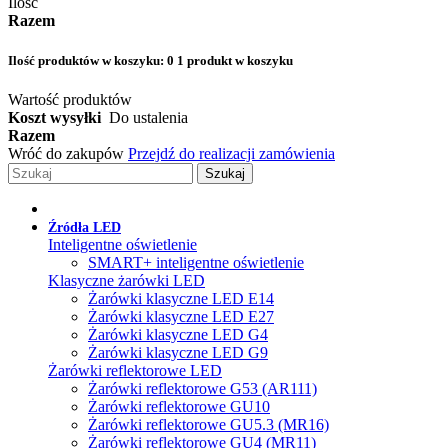
Ilość
Razem
Ilość produktów w koszyku:
0
1 produkt w koszyku
Wartość produktów
Koszt wysyłki
Do ustalenia
Razem
Wróć do zakupów
Przejdź do realizacji zamówienia
Szukaj
Źródła LED
Inteligentne oświetlenie
SMART+ inteligentne oświetlenie
Klasyczne żarówki LED
Żarówki klasyczne LED E14
Żarówki klasyczne LED E27
Żarówki klasyczne LED G4
Żarówki klasyczne LED G9
Żarówki reflektorowe LED
Żarówki reflektorowe G53 (AR111)
Żarówki reflektorowe GU10
Żarówki reflektorowe GU5.3 (MR16)
Żarówki reflektorowe GU4 (MR11)