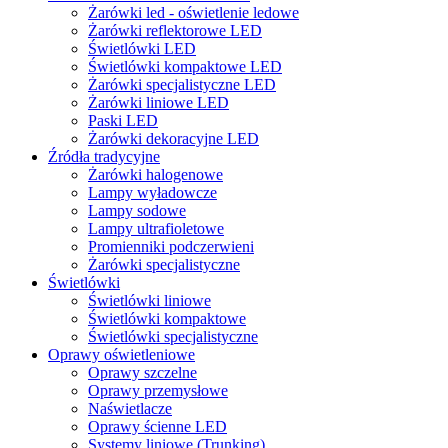
Żarówki led - oświetlenie ledowe
Żarówki reflektorowe LED
Świetlówki LED
Świetlówki kompaktowe LED
Żarówki specjalistyczne LED
Żarówki liniowe LED
Paski LED
Żarówki dekoracyjne LED
Źródła tradycyjne
Żarówki halogenowe
Lampy wyładowcze
Lampy sodowe
Lampy ultrafioletowe
Promienniki podczerwieni
Żarówki specjalistyczne
Świetlówki
Świetlówki liniowe
Świetlówki kompaktowe
Świetlówki specjalistyczne
Oprawy oświetleniowe
Oprawy szczelne
Oprawy przemysłowe
Naświetlacze
Oprawy ścienne LED
Systemy liniowe (Trunking)