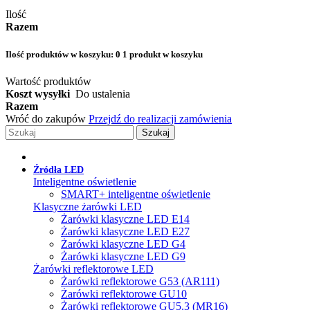
Ilość
Razem
Ilość produktów w koszyku:
0
1 produkt w koszyku
Wartość produktów
Koszt wysyłki
Do ustalenia
Razem
Wróć do zakupów
Przejdź do realizacji zamówienia
Szukaj
Źródła LED
Inteligentne oświetlenie
SMART+ inteligentne oświetlenie
Klasyczne żarówki LED
Żarówki klasyczne LED E14
Żarówki klasyczne LED E27
Żarówki klasyczne LED G4
Żarówki klasyczne LED G9
Żarówki reflektorowe LED
Żarówki reflektorowe G53 (AR111)
Żarówki reflektorowe GU10
Żarówki reflektorowe GU5.3 (MR16)