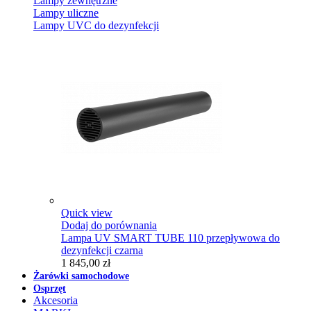
Lampy zewnętrzne
Lampy uliczne
Lampy UVC do dezynfekcji
Quick view
Dodaj do porównania
Lampa UV SMART TUBE 110 przepływowa do
dezynfekcji czarna
1 845,00 zł
Żarówki samochodowe
Osprzęt
Akcesoria