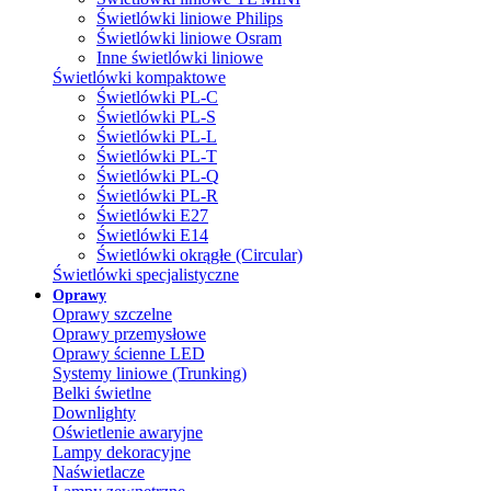
Świetlówki liniowe Philips
Świetlówki liniowe Osram
Inne świetlówki liniowe
Świetlówki kompaktowe
Świetlówki PL-C
Świetlówki PL-S
Świetlówki PL-L
Świetlówki PL-T
Świetlówki PL-Q
Świetlówki PL-R
Świetlówki E27
Świetlówki E14
Świetlówki okrągłe (Circular)
Świetlówki specjalistyczne
Oprawy
Oprawy szczelne
Oprawy przemysłowe
Oprawy ścienne LED
Systemy liniowe (Trunking)
Belki świetlne
Downlighty
Oświetlenie awaryjne
Lampy dekoracyjne
Naświetlacze