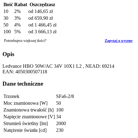
Ilość
Rabat
Oszczędzasz
10
2%
od
146,65 zł
30
3%
od
659,90 zł
50
4%
od
1 466,45 zł
100
5%
od
3 666,13 zł
Potrzebujesz większej ilości?
Zapytaj o wycenę
Opis
Ledvance HBO 50W/AC 34V 10X1 L2 , NEAD: 69214
EAN: 4050300507118
Dane techniczne
Trzonek
SFa6-2/8
Moc znamionowa [W]
50
Znamionowa trwałość [h]
100
Napięcie znamionowe [V]
34
Strumień świetlny [lm]
2000
Natężenie światła [cd]
230