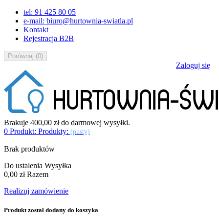
tel: 91 425 80 05
e-mail: biuro@hurtownia-swiatla.pl
Kontakt
Rejestracja B2B
Porównaj
(
0
)
Zaloguj się
Brakuje
400,00 zł
do darmowej wysyłki.
0
Produkt:
Produkty:
(pusty)
Brak produktów
Do ustalenia
Wysyłka
0,00 zł
Razem
Realizuj zamówienie
Produkt został dodany do koszyka