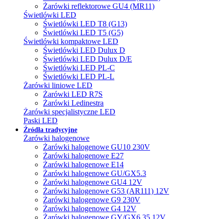
Żarówki reflektorowe GU4 (MR11)
Świetlówki LED
Świetlówki LED T8 (G13)
Świetlówki LED T5 (G5)
Świetlówki kompaktowe LED
Świetlówki LED Dulux D
Świetlówki LED Dulux D/E
Świetlówki LED PL-C
Świetlówki LED PL-L
Żarówki liniowe LED
Żarówki LED R7S
Żarówki Ledinestra
Żarówki specjalistyczne LED
Paski LED
Źródła tradycyjne
Żarówki halogenowe
Żarówki halogenowe GU10 230V
Żarówki halogenowe E27
Żarówki halogenowe E14
Żarówki halogenowe GU/GX5.3
Żarówki halogenowe GU4 12V
Żarówki halogenowe G53 (AR111) 12V
Żarówki halogenowe G9 230V
Żarówki halogenowe G4 12V
Żarówki halogenowe GY/GX6.35 12V