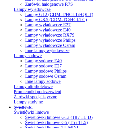
Żarówki halogenowe R7S
Lampy wyładowcze
Lampy G12 (CDM-T/HCI-T/HQI-T)
Lampy G8.5 (CDM-TC/HCI-TC)
Lampy wyładowcze E27
Lampy wyładowcze E40
Lampy wyładowcze RX7S
Lampy wyładowcze Philips
Lampy wyładowcze Osram
Inne lampy wyładowcze
Lampy sodowe
Lampy sodowe E40
Lampy sodowe E27
Lampy sodowe Philips
Lampy sodowe Osram
Inne lampy sodowe
Lampy ultrafioletowe
Promienniki podczerwieni
Żarówki specjalistyczne
Lampy studyjne
Świetlówki
Świetlówki liniowe
Świetlówki liniowe G13 (T8 / TL-D)
Świetlówki liniowe G5 (T5 / TL5)
Świetlówki liniowe TL MINI