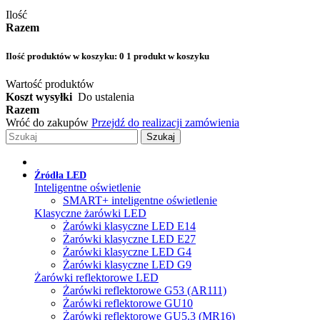
Ilość
Razem
Ilość produktów w koszyku:
0
1 produkt w koszyku
Wartość produktów
Koszt wysyłki
Do ustalenia
Razem
Wróć do zakupów
Przejdź do realizacji zamówienia
Szukaj
Źródła LED
Inteligentne oświetlenie
SMART+ inteligentne oświetlenie
Klasyczne żarówki LED
Żarówki klasyczne LED E14
Żarówki klasyczne LED E27
Żarówki klasyczne LED G4
Żarówki klasyczne LED G9
Żarówki reflektorowe LED
Żarówki reflektorowe G53 (AR111)
Żarówki reflektorowe GU10
Żarówki reflektorowe GU5.3 (MR16)