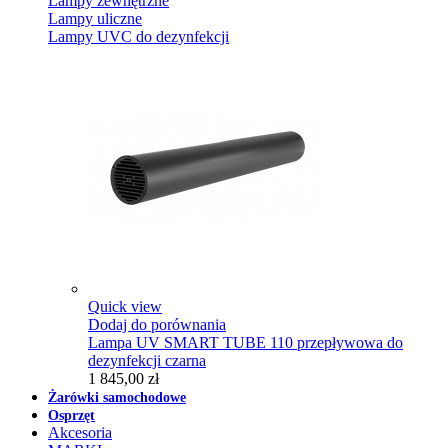
Lampy zewnętrzne
Lampy uliczne
Lampy UVC do dezynfekcji
Quick view
Dodaj do porównania
Lampa UV SMART TUBE 110 przepływowa do
dezynfekcji czarna
1 845,00 zł
Żarówki samochodowe
Osprzęt
Akcesoria