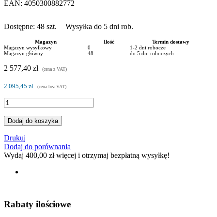
EAN:
4050300882772
Dostępne:
48
szt.
Wysyłka do 5 dni rob.
Magazyn
Ilość
Termin dostawy
Magazyn wysyłkowy
0
1-2 dni robocze
Magazyn główny
48
do 5 dni roboczych
2 577,40 zł
(cena z VAT)
2 095,45 zł
(cena bez VAT)
Dodaj do koszyka
Drukuj
Dodaj do porównania
Wydaj
400,00 zł
więcej i otrzymaj bezpłatną wysyłkę!
Rabaty ilościowe