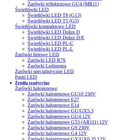
Żarówki reflektorowe GU4 (MR11)
Świetlówki LED
Świetlówki LED T8 (G13)
Świetlówki LED T5 (G5)
Świetlówki kompaktowe LED
Świetlówki LED Dulux D
Świetlówki LED Dulux D/E
Świetlówki LED PL-C
Świetlówki LED PL-L
Żarówki liniowe LED
Żarówki LED R7S
Żarówki Ledinestra
Żarówki specjalistyczne LED
Paski LED
Źródła tradycyjne
Żarówki halogenowe
Żarówki halogenowe GU10 230V
Żarówki halogenowe E27
Żarówki halogenowe E14
Żarówki halogenowe GU/GX5.3
Żarówki halogenowe GU4 12V
Żarówki halogenowe G53 (AR111) 12V
Żarówki halogenowe G9 230V
Żarówki halogenowe G4 12V
Żarówki halogenowe GY/GX6.35 12V