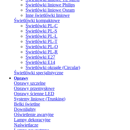
Świetlówki liniowe Philips
Świetlówki liniowe Osram
Inne świetlówki liniowe
Świetlówki kompaktowe
Świetlówki PL-C
Świetlówki PL-S
Świetlówki PL-L
Świetlówki PL-T
Świetlówki PL-Q
Świetlówki PL-R
Świetlówki E27
Świetlówki E14
Świetlówki okrągłe (Circular)
Świetlówki specjalistyczne
Oprawy
Oprawy szczelne
Oprawy przemysłowe
Oprawy ścienne LED
Systemy liniowe (Trunking)
Belki świetlne
Downlighty
Oświetlenie awaryjne
Lampy dekoracyjne
Naświetlacze