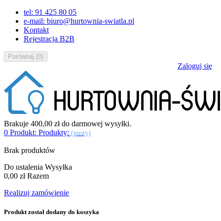
tel: 91 425 80 05
e-mail: biuro@hurtownia-swiatla.pl
Kontakt
Rejestracja B2B
Porównaj
(
0
)
Zaloguj się
Brakuje
400,00 zł
do darmowej wysyłki.
0
Produkt:
Produkty:
(pusty)
Brak produktów
Do ustalenia
Wysyłka
0,00 zł
Razem
Realizuj zamówienie
Produkt został dodany do koszyka