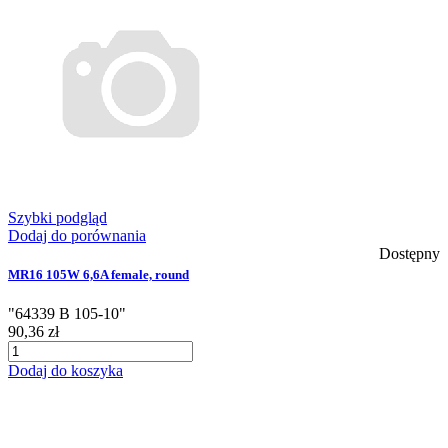
Szybki podgląd
Dodaj do porównania
Dostępny
MR16 105W 6,6A female, round
"64339 B 105-10"
90,36 zł
Dodaj do koszyka