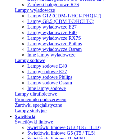
Żarówki halogenowe R7S
Lampy wyładowcze
Lampy G12 (CDM-T/HCI-T/HQI-T)
Lampy G8.5 (CDM-TC/HCI-TC)
Lampy wyładowcze E27
Lampy wyładowcze E40
Lampy wyładowcze RX7S
Lampy wyładowcze Philips
Lampy wyładowcze Osram
Inne lampy wyładowcze
Lampy sodowe
Lampy sodowe E40
Lampy sodowe E27
Lampy sodowe Philips
Lampy sodowe Osram
Inne lampy sodowe
Lampy ultrafioletowe
Promienniki podczerwieni
Żarówki specjalistyczne
Lampy studyjne
Świetlówki
Świetlówki liniowe
Świetlówki liniowe G13 (T8 / TL-D)
Świetlówki liniowe G5 (T5 / TL5)
Świetlówki liniowe TL MINI