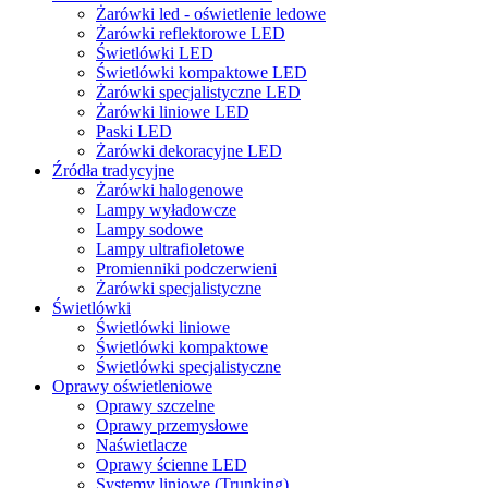
Żarówki led - oświetlenie ledowe
Żarówki reflektorowe LED
Świetlówki LED
Świetlówki kompaktowe LED
Żarówki specjalistyczne LED
Żarówki liniowe LED
Paski LED
Żarówki dekoracyjne LED
Źródła tradycyjne
Żarówki halogenowe
Lampy wyładowcze
Lampy sodowe
Lampy ultrafioletowe
Promienniki podczerwieni
Żarówki specjalistyczne
Świetlówki
Świetlówki liniowe
Świetlówki kompaktowe
Świetlówki specjalistyczne
Oprawy oświetleniowe
Oprawy szczelne
Oprawy przemysłowe
Naświetlacze
Oprawy ścienne LED
Systemy liniowe (Trunking)