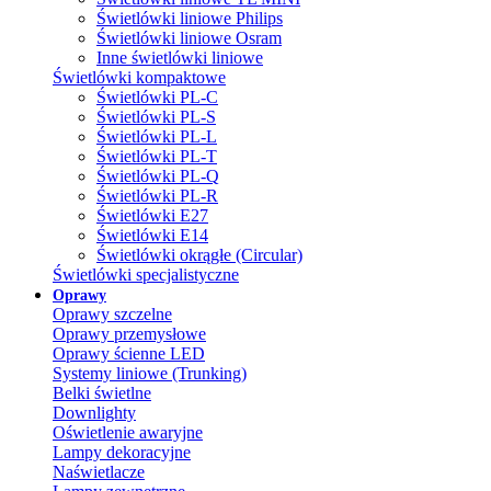
Świetlówki liniowe Philips
Świetlówki liniowe Osram
Inne świetlówki liniowe
Świetlówki kompaktowe
Świetlówki PL-C
Świetlówki PL-S
Świetlówki PL-L
Świetlówki PL-T
Świetlówki PL-Q
Świetlówki PL-R
Świetlówki E27
Świetlówki E14
Świetlówki okrągłe (Circular)
Świetlówki specjalistyczne
Oprawy
Oprawy szczelne
Oprawy przemysłowe
Oprawy ścienne LED
Systemy liniowe (Trunking)
Belki świetlne
Downlighty
Oświetlenie awaryjne
Lampy dekoracyjne
Naświetlacze