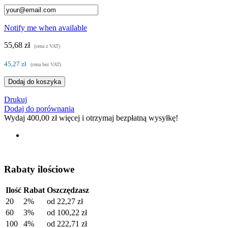
Notify me when available
55,68 zł
(cena z VAT)
45,27 zł
(cena bez VAT)
Dodaj do koszyka
Drukuj
Dodaj do porównania
Wydaj
400,00 zł
więcej i otrzymaj bezpłatną wysyłkę!
Rabaty ilościowe
Ilość
Rabat
Oszczędzasz
20
2%
od
22,27 zł
60
3%
od
100,22 zł
100
4%
od
222,71 zł