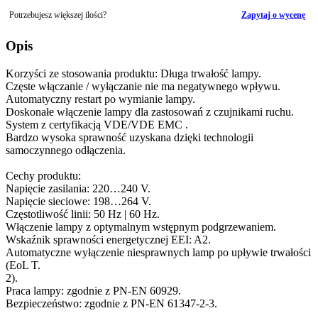
Potrzebujesz większej ilości?
Zapytaj o wycenę
Opis
Korzyści ze stosowania produktu: Długa trwałość lampy.
Częste włączanie / wyłączanie nie ma negatywnego wpływu.
Automatyczny restart po wymianie lampy.
Doskonałe włączenie lampy dla zastosowań z czujnikami ruchu.
System z certyfikacją VDE/VDE EMC .
Bardzo wysoka sprawność uzyskana dzięki technologii
samoczynnego odłączenia.
Cechy produktu:
Napięcie zasilania: 220…240 V.
Napięcie sieciowe: 198…264 V.
Częstotliwość linii: 50 Hz | 60 Hz.
Włączenie lampy z optymalnym wstępnym podgrzewaniem.
Wskaźnik sprawności energetycznej EEI: A2.
Automatyczne wyłączenie niesprawnych lamp po upływie trwałości
(EoL T.
2).
Praca lampy: zgodnie z PN-EN 60929.
Bezpieczeństwo: zgodnie z PN-EN 61347-2-3.