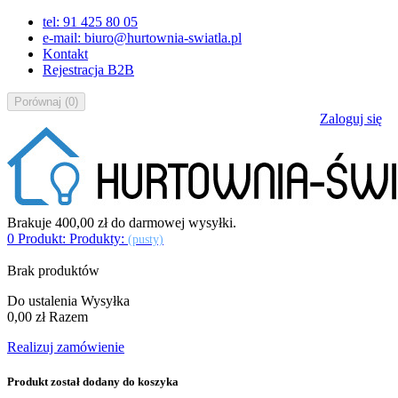
tel: 91 425 80 05
e-mail: biuro@hurtownia-swiatla.pl
Kontakt
Rejestracja B2B
Porównaj
(
0
)
Zaloguj się
Brakuje
400,00 zł
do darmowej wysyłki.
0
Produkt:
Produkty:
(pusty)
Brak produktów
Do ustalenia
Wysyłka
0,00 zł
Razem
Realizuj zamówienie
Produkt został dodany do koszyka