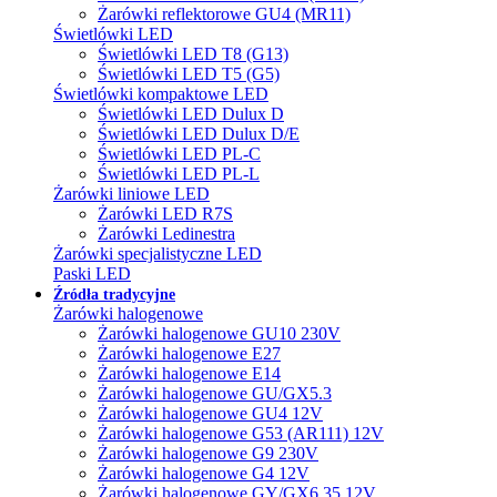
Żarówki reflektorowe GU4 (MR11)
Świetlówki LED
Świetlówki LED T8 (G13)
Świetlówki LED T5 (G5)
Świetlówki kompaktowe LED
Świetlówki LED Dulux D
Świetlówki LED Dulux D/E
Świetlówki LED PL-C
Świetlówki LED PL-L
Żarówki liniowe LED
Żarówki LED R7S
Żarówki Ledinestra
Żarówki specjalistyczne LED
Paski LED
Źródła tradycyjne
Żarówki halogenowe
Żarówki halogenowe GU10 230V
Żarówki halogenowe E27
Żarówki halogenowe E14
Żarówki halogenowe GU/GX5.3
Żarówki halogenowe GU4 12V
Żarówki halogenowe G53 (AR111) 12V
Żarówki halogenowe G9 230V
Żarówki halogenowe G4 12V
Żarówki halogenowe GY/GX6.35 12V