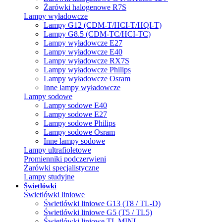
Żarówki halogenowe R7S
Lampy wyładowcze
Lampy G12 (CDM-T/HCI-T/HQI-T)
Lampy G8.5 (CDM-TC/HCI-TC)
Lampy wyładowcze E27
Lampy wyładowcze E40
Lampy wyładowcze RX7S
Lampy wyładowcze Philips
Lampy wyładowcze Osram
Inne lampy wyładowcze
Lampy sodowe
Lampy sodowe E40
Lampy sodowe E27
Lampy sodowe Philips
Lampy sodowe Osram
Inne lampy sodowe
Lampy ultrafioletowe
Promienniki podczerwieni
Żarówki specjalistyczne
Lampy studyjne
Świetlówki
Świetlówki liniowe
Świetlówki liniowe G13 (T8 / TL-D)
Świetlówki liniowe G5 (T5 / TL5)
Świetlówki liniowe TL MINI