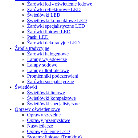
Żarówki led - oświetlenie ledowe
Żarówki reflektorowe LED
Świetlówki LED
Świetlówki kompaktowe LED
Żarówki specjalistyczne LED
Żarówki liniowe LED
Paski LED
Żarówki dekoracyjne LED
Źródła tradycyjne
Żarówki halogenowe
Lampy wyładowcze
Lampy sodowe
Lampy ultrafioletowe
Promienniki podczerwieni
Żarówki specjalistyczne
Świetlówki
Świetlówki liniowe
Świetlówki kompaktowe
Świetlówki specjalistyczne
Oprawy oświetleniowe
Oprawy szczelne
Oprawy przemysłowe
Naświetlacze
Oprawy ścienne LED
Systemy liniowe (Trunking)