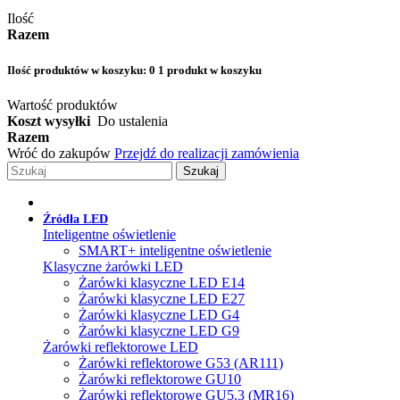
Ilość
Razem
Ilość produktów w koszyku:
0
1 produkt w koszyku
Wartość produktów
Koszt wysyłki
Do ustalenia
Razem
Wróć do zakupów
Przejdź do realizacji zamówienia
Szukaj
Źródła LED
Inteligentne oświetlenie
SMART+ inteligentne oświetlenie
Klasyczne żarówki LED
Żarówki klasyczne LED E14
Żarówki klasyczne LED E27
Żarówki klasyczne LED G4
Żarówki klasyczne LED G9
Żarówki reflektorowe LED
Żarówki reflektorowe G53 (AR111)
Żarówki reflektorowe GU10
Żarówki reflektorowe GU5.3 (MR16)