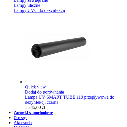
Lampy zewnętrzne
Lampy uliczne
Lampy UVC do dezynfekcji
Quick view
Dodaj do porównania
Lampa UV SMART TUBE 110 przepływowa do
dezynfekcji czarna
1 845,00 zł
Żarówki samochodowe
Osprzęt
Akcesoria