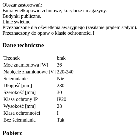
Obszar zastosowań:
Biura wielkopowierzchniowe, korytarze i magazyny.
Budynki publiczne.
Linie świetlne.
Przeznaczone dla oświetlenia awaryjnego (zasilanie prądem stałym).
Przeznaczony do opraw o klasie ochronności I.
Dane techniczne
Trzonek
brak
Moc znamionowa [W]
36
Napięcie znamionowe [V]
220-240
Ściemnianie
Nie
Długość [mm]
280
Szerokość [mm]
30
Klasa ochrony IP
IP20
Wysokość [mm]
28
Klasa ochronności
I
Bez ściemniania
Tak
Pobierz