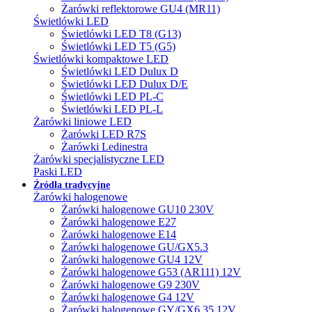
Żarówki reflektorowe GU4 (MR11)
Świetlówki LED
Świetlówki LED T8 (G13)
Świetlówki LED T5 (G5)
Świetlówki kompaktowe LED
Świetlówki LED Dulux D
Świetlówki LED Dulux D/E
Świetlówki LED PL-C
Świetlówki LED PL-L
Żarówki liniowe LED
Żarówki LED R7S
Żarówki Ledinestra
Żarówki specjalistyczne LED
Paski LED
Źródła tradycyjne
Żarówki halogenowe
Żarówki halogenowe GU10 230V
Żarówki halogenowe E27
Żarówki halogenowe E14
Żarówki halogenowe GU/GX5.3
Żarówki halogenowe GU4 12V
Żarówki halogenowe G53 (AR111) 12V
Żarówki halogenowe G9 230V
Żarówki halogenowe G4 12V
Żarówki halogenowe GY/GX6.35 12V