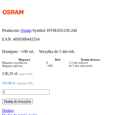
Producent:
Osram
Symbol:
HTM105/230-240
EAN:
4050300442334
Dostępne:
>100
szt.
Wysyłka do 5 dni rob.
Magazyn
Ilość
Termin dostawy
Magazyn wysyłkowy
0
1-2 dni robocze
Magazyn główny
>100
do 5 dni roboczych
130,35 zł
(cena z VAT)
105,98 zł
(cena bez VAT)
Dodaj do koszyka
Drukuj