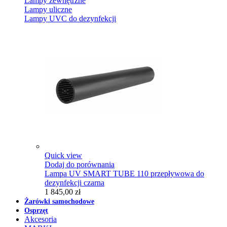
Lampy zewnętrzne
Lampy uliczne
Lampy UVC do dezynfekcji
Quick view
Dodaj do porównania
Lampa UV SMART TUBE 110 przepływowa do
dezynfekcji czarna
1 845,00 zł
Żarówki samochodowe
Osprzęt
Akcesoria