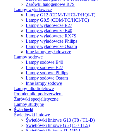
Żarówki halogenowe R7S
Lampy wyładowcze
Lampy G12 (CDM-T/HCI-T/HQI-T)
Lampy G8.5 (CDM-TC/HCI-TC)
Lampy wyładowcze E27
Lampy wyładowcze E40
Lampy wyładowcze RX7S
Lampy wyładowcze Philips
Lampy wyładowcze Osram
Inne lampy wyładowcze
Lampy sodowe
Lampy sodowe E40
Lampy sodowe E27
Lampy sodowe Philips
Lampy sodowe Osram
Inne lampy sodowe
Lampy ultrafioletowe
Promienniki podczerwieni
Żarówki specjalistyczne
Lampy studyjne
Świetlówki
Świetlówki liniowe
Świetlówki liniowe G13 (T8 / TL-D)
Świetlówki liniowe G5 (T5 / TL5)
Świetlówki liniowe TL MINI