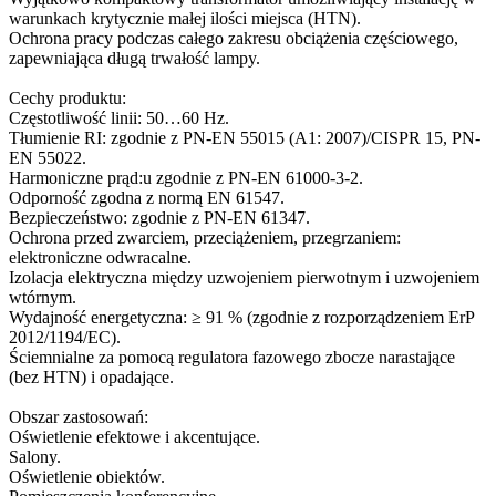
warunkach krytycznie małej ilości miejsca (HTN).
Ochrona pracy podczas całego zakresu obciążenia częściowego,
zapewniająca długą trwałość lampy.
Cechy produktu:
Częstotliwość linii: 50…60 Hz.
Tłumienie RI: zgodnie z PN-EN 55015 (A1: 2007)/CISPR 15, PN-
EN 55022.
Harmoniczne prąd:u zgodnie z PN-EN 61000-3-2.
Odporność zgodna z normą EN 61547.
Bezpieczeństwo: zgodnie z PN-EN 61347.
Ochrona przed zwarciem, przeciążeniem, przegrzaniem:
elektroniczne odwracalne.
Izolacja elektryczna między uzwojeniem pierwotnym i uzwojeniem
wtórnym.
Wydajność energetyczna: ≥ 91 % (zgodnie z rozporządzeniem ErP
2012/1194/EC).
Ściemnialne za pomocą regulatora fazowego zbocze narastające
(bez HTN) i opadające.
Obszar zastosowań:
Oświetlenie efektowe i akcentujące.
Salony.
Oświetlenie obiektów.