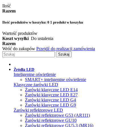
Ilość
Razem
Ilość produktów w koszyku:
0
1 produkt w koszyku
Wartość produktów
Koszt wysyłki
Do ustalenia
Razem
Wróć do zakupów
Przejdź do realizacji zamówienia
Szukaj
Źródła LED
Inteligentne oświetlenie
SMART+ inteligentne oświetlenie
Klasyczne żarówki LED
Żarówki klasyczne LED E14
Żarówki klasyczne LED E27
Żarówki klasyczne LED G4
Żarówki klasyczne LED G9
Żarówki reflektorowe LED
Żarówki reflektorowe G53 (AR111)
Żarówki reflektorowe GU10
Żarówki reflektorowe GU5.3 (MR16)