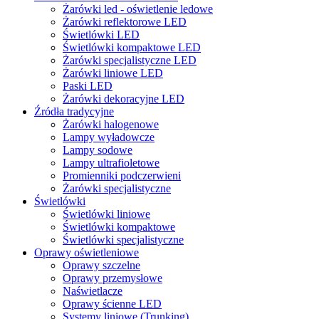
Żarówki led - oświetlenie ledowe
Żarówki reflektorowe LED
Świetlówki LED
Świetlówki kompaktowe LED
Żarówki specjalistyczne LED
Żarówki liniowe LED
Paski LED
Żarówki dekoracyjne LED
Źródła tradycyjne
Żarówki halogenowe
Lampy wyładowcze
Lampy sodowe
Lampy ultrafioletowe
Promienniki podczerwieni
Żarówki specjalistyczne
Świetlówki
Świetlówki liniowe
Świetlówki kompaktowe
Świetlówki specjalistyczne
Oprawy oświetleniowe
Oprawy szczelne
Oprawy przemysłowe
Naświetlacze
Oprawy ścienne LED
Systemy liniowe (Trunking)