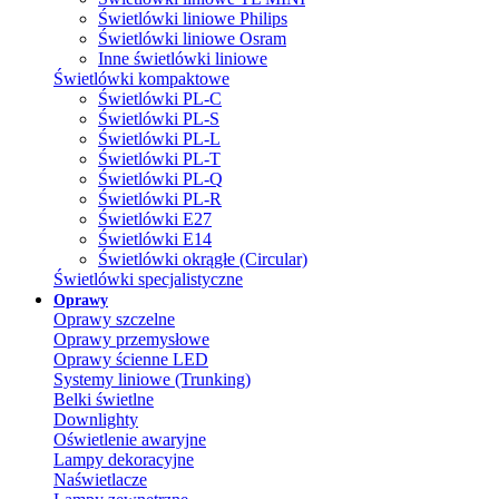
Świetlówki liniowe Philips
Świetlówki liniowe Osram
Inne świetlówki liniowe
Świetlówki kompaktowe
Świetlówki PL-C
Świetlówki PL-S
Świetlówki PL-L
Świetlówki PL-T
Świetlówki PL-Q
Świetlówki PL-R
Świetlówki E27
Świetlówki E14
Świetlówki okrągłe (Circular)
Świetlówki specjalistyczne
Oprawy
Oprawy szczelne
Oprawy przemysłowe
Oprawy ścienne LED
Systemy liniowe (Trunking)
Belki świetlne
Downlighty
Oświetlenie awaryjne
Lampy dekoracyjne
Naświetlacze