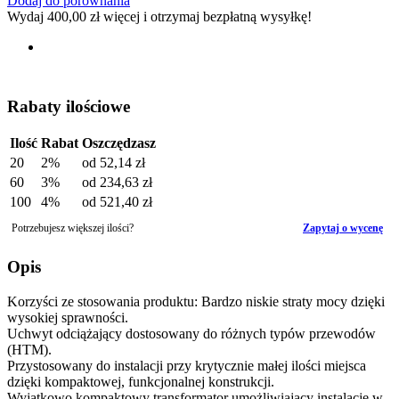
Dodaj do porównania
Wydaj
400,00 zł
więcej i otrzymaj bezpłatną wysyłkę!
Rabaty ilościowe
Ilość
Rabat
Oszczędzasz
20
2%
od
52,14 zł
60
3%
od
234,63 zł
100
4%
od
521,40 zł
Potrzebujesz większej ilości?
Zapytaj o wycenę
Opis
Korzyści ze stosowania produktu: Bardzo niskie straty mocy dzięki
wysokiej sprawności.
Uchwyt odciążający dostosowany do różnych typów przewodów
(HTM).
Przystosowany do instalacji przy krytycznie małej ilości miejsca
dzięki kompaktowej, funkcjonalnej konstrukcji.
Wyjątkowo kompaktowy transformator umożliwiający instalację w