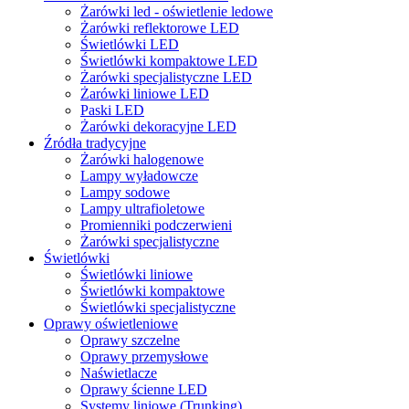
Żarówki led - oświetlenie ledowe
Żarówki reflektorowe LED
Świetlówki LED
Świetlówki kompaktowe LED
Żarówki specjalistyczne LED
Żarówki liniowe LED
Paski LED
Żarówki dekoracyjne LED
Źródła tradycyjne
Żarówki halogenowe
Lampy wyładowcze
Lampy sodowe
Lampy ultrafioletowe
Promienniki podczerwieni
Żarówki specjalistyczne
Świetlówki
Świetlówki liniowe
Świetlówki kompaktowe
Świetlówki specjalistyczne
Oprawy oświetleniowe
Oprawy szczelne
Oprawy przemysłowe
Naświetlacze
Oprawy ścienne LED
Systemy liniowe (Trunking)