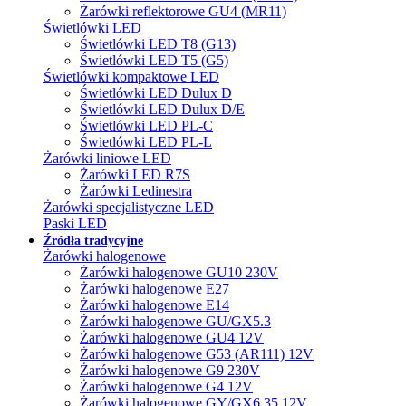
Żarówki reflektorowe GU4 (MR11)
Świetlówki LED
Świetlówki LED T8 (G13)
Świetlówki LED T5 (G5)
Świetlówki kompaktowe LED
Świetlówki LED Dulux D
Świetlówki LED Dulux D/E
Świetlówki LED PL-C
Świetlówki LED PL-L
Żarówki liniowe LED
Żarówki LED R7S
Żarówki Ledinestra
Żarówki specjalistyczne LED
Paski LED
Źródła tradycyjne
Żarówki halogenowe
Żarówki halogenowe GU10 230V
Żarówki halogenowe E27
Żarówki halogenowe E14
Żarówki halogenowe GU/GX5.3
Żarówki halogenowe GU4 12V
Żarówki halogenowe G53 (AR111) 12V
Żarówki halogenowe G9 230V
Żarówki halogenowe G4 12V
Żarówki halogenowe GY/GX6.35 12V