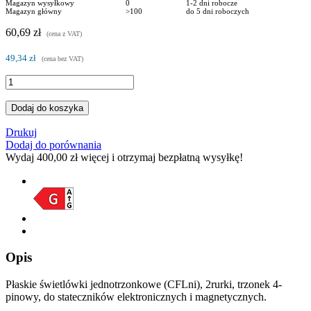
Magazyn wysyłkowy
0
1-2 dni robocze
Magazyn główny
>100
do 5 dni roboczych
60,69 zł
(cena z VAT)
49,34 zł
(cena bez VAT)
Dodaj do koszyka
Drukuj
Dodaj do porównania
Wydaj
400,00 zł
więcej i otrzymaj bezpłatną wysyłkę!
Opis
Płaskie świetlówki jednotrzonkowe (CFLni), 2rurki, trzonek 4-
pinowy, do stateczników elektronicznych i magnetycznych.