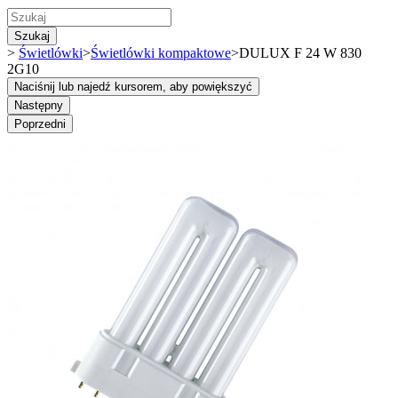
Szukaj
>
Świetlówki
>
Świetlówki kompaktowe
>
DULUX F 24 W 830
2G10
Naciśnij lub najedź kursorem, aby powiększyć
Następny
Poprzedni