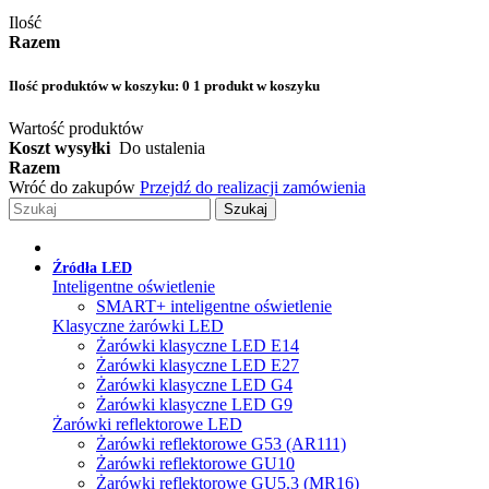
Ilość
Razem
Ilość produktów w koszyku:
0
1 produkt w koszyku
Wartość produktów
Koszt wysyłki
Do ustalenia
Razem
Wróć do zakupów
Przejdź do realizacji zamówienia
Szukaj
Źródła LED
Inteligentne oświetlenie
SMART+ inteligentne oświetlenie
Klasyczne żarówki LED
Żarówki klasyczne LED E14
Żarówki klasyczne LED E27
Żarówki klasyczne LED G4
Żarówki klasyczne LED G9
Żarówki reflektorowe LED
Żarówki reflektorowe G53 (AR111)
Żarówki reflektorowe GU10
Żarówki reflektorowe GU5.3 (MR16)