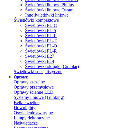
Świetlówki liniowe Philips
Świetlówki liniowe Osram
Inne świetlówki liniowe
Świetlówki kompaktowe
Świetlówki PL-C
Świetlówki PL-S
Świetlówki PL-L
Świetlówki PL-T
Świetlówki PL-Q
Świetlówki PL-R
Świetlówki E27
Świetlówki E14
Świetlówki okrągłe (Circular)
Świetlówki specjalistyczne
Oprawy
Oprawy szczelne
Oprawy przemysłowe
Oprawy ścienne LED
Systemy liniowe (Trunking)
Belki świetlne
Downlighty
Oświetlenie awaryjne
Lampy dekoracyjne
Naświetlacze