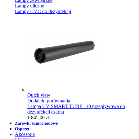
Lampy zewnętrzne
Lampy uliczne
Lampy UVC do dezynfekcji
Quick view
Dodaj do porównania
Lampa UV SMART TUBE 110 przepływowa do
dezynfekcji czarna
1 845,00 zł
Żarówki samochodowe
Osprzęt
Akcesoria