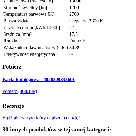
Znamionowa trwałość [h]
13000
Strumień świetlny [lm]
1700
Temperatura barwowa [K]
2700
Barwa światła
Ciepła od 3300 K
Zużycie energii [kWh/1000h]
27
Średnica [mm]
17.5
Rodzina
Dulux F
Wskaźnik oddawania barw (CRI)
80-89
Efektywność energetyczna
G
Pobierz
Karta katalogowa - 4050300333601
Pobierz (468.14k)
Recenzje
Bądź pierwszym który napisze recenzję!
30 innych produktów w tej samej kategorii: