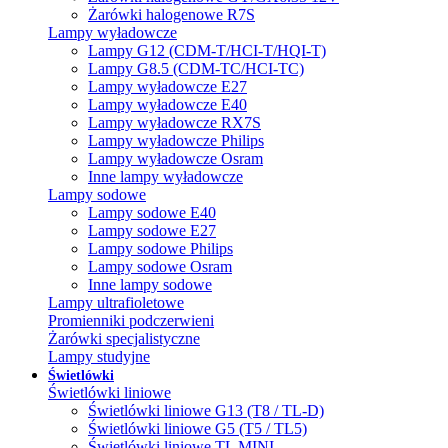
Żarówki halogenowe R7S
Lampy wyładowcze
Lampy G12 (CDM-T/HCI-T/HQI-T)
Lampy G8.5 (CDM-TC/HCI-TC)
Lampy wyładowcze E27
Lampy wyładowcze E40
Lampy wyładowcze RX7S
Lampy wyładowcze Philips
Lampy wyładowcze Osram
Inne lampy wyładowcze
Lampy sodowe
Lampy sodowe E40
Lampy sodowe E27
Lampy sodowe Philips
Lampy sodowe Osram
Inne lampy sodowe
Lampy ultrafioletowe
Promienniki podczerwieni
Żarówki specjalistyczne
Lampy studyjne
Świetlówki
Świetlówki liniowe
Świetlówki liniowe G13 (T8 / TL-D)
Świetlówki liniowe G5 (T5 / TL5)
Świetlówki liniowe TL MINI