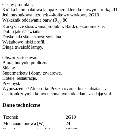
Cechy produktu:
Krótka i kompaktowa lampa z trzonkiem kołkowym i rurką 2U.
Jednotrzonkowa, trzonek 4-kołkowy wtykowy 2G10.
Wskaźnik oddawania barw (R
: 80.
a)
Korzyści ze stosowania produktu: Bardzo ekonomiczne.
Dobra jakość światła.
Doskonała skuteczność świetlna.
Wyjątkowo niski profil.
Długa trwałość lampy.
Obszar zastosowań:
Biura, budynki publiczne.
Sklepy.
Supermarkety i domy towarowe.
Hotele, restauracje.
Przemysł.
Wyposażenie / Akcesoria: Przeznaczone do eksploatacji z
elektronicznymi i konwencjonalnymi układami zasilającymi.
Dane techniczne
Trzonek
2G10
Moc znamionowa [W]
24