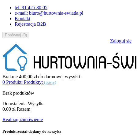
tel: 91 425 80 05
e-mail: biuro@hurtownia-swiatla.pl
Kontakt
Rejestracja B2B
Porównaj
(
0
)
Zaloguj się
Brakuje
400,00 zł
do darmowej wysyłki.
0
Produkt:
Produkty:
(pusty)
Brak produktów
Do ustalenia
Wysyłka
0,00 zł
Razem
Realizuj zamówienie
Produkt został dodany do koszyka