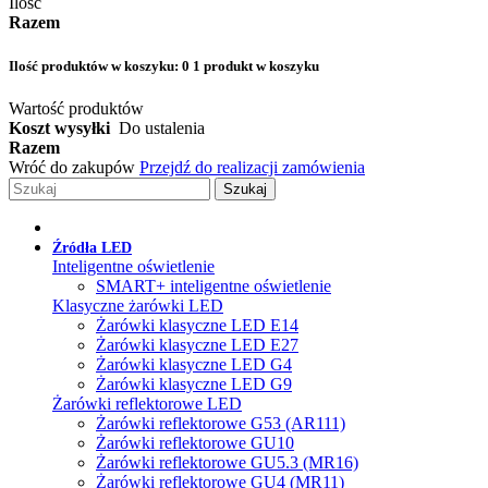
Ilość
Razem
Ilość produktów w koszyku:
0
1 produkt w koszyku
Wartość produktów
Koszt wysyłki
Do ustalenia
Razem
Wróć do zakupów
Przejdź do realizacji zamówienia
Szukaj
Źródła LED
Inteligentne oświetlenie
SMART+ inteligentne oświetlenie
Klasyczne żarówki LED
Żarówki klasyczne LED E14
Żarówki klasyczne LED E27
Żarówki klasyczne LED G4
Żarówki klasyczne LED G9
Żarówki reflektorowe LED
Żarówki reflektorowe G53 (AR111)
Żarówki reflektorowe GU10
Żarówki reflektorowe GU5.3 (MR16)
Żarówki reflektorowe GU4 (MR11)