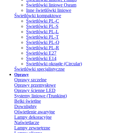
Świetlówki liniowe Osram
Inne świetlówki liniowe
Świetlówki kompaktowe
Świetlówki PL-C
Świetlówki PL-S
Świetlówki PL-L
Świetlówki PL-T
Świetlówki PL-Q
Świetlówki PL-R
Świetlówki E27
Świetlówki E14
Świetlówki okrągłe (Circular)
Świetlówki specjalistyczne
Oprawy
Oprawy szczelne
Oprawy przemysłowe
Oprawy ścienne LED
Systemy liniowe (Trunking)
Belki świetlne
Downlighty
Oświetlenie awaryjne
Lampy dekoracyjne
Naświetlacze
Lampy zewnętrzne