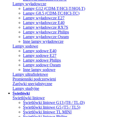
Lampy wyładowcze
Lampy G12 (CDM-T/HCI-T/HQI-T)
Lampy G8.5 (CDM-TC/HCI-TC)
Lampy wyładowcze E27
Lampy wyładowcze E40
Lampy wyładowcze RX7S
Lampy wyładowcze Philips
Lampy wyładowcze Osram
Inne lampy wyładowcze
Lampy sodowe
Lampy sodowe E40
Lampy sodowe E27
Lampy sodowe Philips
Lampy sodowe Osram
Inne lampy sodowe
Lampy ultrafioletowe
Promienniki podczerwieni
Żarówki specjalistyczne
Lampy studyjne
Świetlówki
Świetlówki liniowe
Świetlówki liniowe G13 (T8 / TL-D)
Świetlówki liniowe G5 (T5 / TL5)
Świetlówki liniowe TL MINI
Świetlówki liniowe Philips