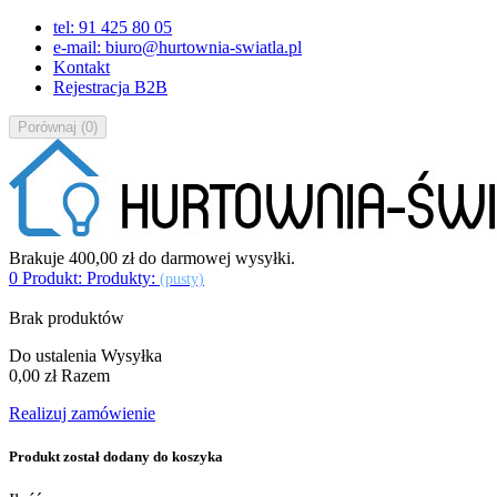
tel: 91 425 80 05
e-mail: biuro@hurtownia-swiatla.pl
Kontakt
Rejestracja B2B
Porównaj
(
0
)
Brakuje
400,00 zł
do darmowej wysyłki.
0
Produkt:
Produkty:
(pusty)
Brak produktów
Do ustalenia
Wysyłka
0,00 zł
Razem
Realizuj zamówienie
Produkt został dodany do koszyka