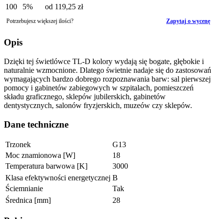
100
5%
od
119,25 zł
Potrzebujesz większej ilości?
Zapytaj o wycenę
Opis
Dzięki tej świetlówce TL-D kolory wydają się bogate, głębokie i
naturalnie wzmocnione. Dlatego świetnie nadaje się do zastosowań
wymagających bardzo dobrego rozpoznawania barw: sal pierwszej
pomocy i gabinetów zabiegowych w szpitalach, pomieszczeń
składu graficznego, sklepów jubilerskich, gabinetów
dentystycznych, salonów fryzjerskich, muzeów czy sklepów.
Dane techniczne
Trzonek
G13
Moc znamionowa [W]
18
Temperatura barwowa [K]
3000
Klasa efektywności energetycznej
B
Ściemnianie
Tak
Średnica [mm]
28