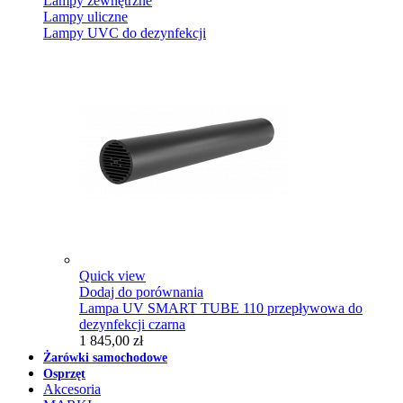
Lampy zewnętrzne
Lampy uliczne
Lampy UVC do dezynfekcji
Quick view
Dodaj do porównania
Lampa UV SMART TUBE 110 przepływowa do
dezynfekcji czarna
1 845,00 zł
Żarówki samochodowe
Osprzęt
Akcesoria