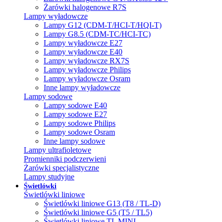
Żarówki halogenowe R7S
Lampy wyładowcze
Lampy G12 (CDM-T/HCI-T/HQI-T)
Lampy G8.5 (CDM-TC/HCI-TC)
Lampy wyładowcze E27
Lampy wyładowcze E40
Lampy wyładowcze RX7S
Lampy wyładowcze Philips
Lampy wyładowcze Osram
Inne lampy wyładowcze
Lampy sodowe
Lampy sodowe E40
Lampy sodowe E27
Lampy sodowe Philips
Lampy sodowe Osram
Inne lampy sodowe
Lampy ultrafioletowe
Promienniki podczerwieni
Żarówki specjalistyczne
Lampy studyjne
Świetlówki
Świetlówki liniowe
Świetlówki liniowe G13 (T8 / TL-D)
Świetlówki liniowe G5 (T5 / TL5)
Świetlówki liniowe TL MINI