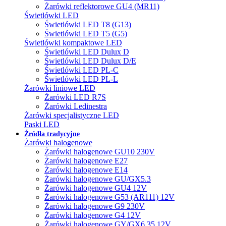
Żarówki reflektorowe GU4 (MR11)
Świetlówki LED
Świetlówki LED T8 (G13)
Świetlówki LED T5 (G5)
Świetlówki kompaktowe LED
Świetlówki LED Dulux D
Świetlówki LED Dulux D/E
Świetlówki LED PL-C
Świetlówki LED PL-L
Żarówki liniowe LED
Żarówki LED R7S
Żarówki Ledinestra
Żarówki specjalistyczne LED
Paski LED
Źródła tradycyjne
Żarówki halogenowe
Żarówki halogenowe GU10 230V
Żarówki halogenowe E27
Żarówki halogenowe E14
Żarówki halogenowe GU/GX5.3
Żarówki halogenowe GU4 12V
Żarówki halogenowe G53 (AR111) 12V
Żarówki halogenowe G9 230V
Żarówki halogenowe G4 12V
Żarówki halogenowe GY/GX6.35 12V