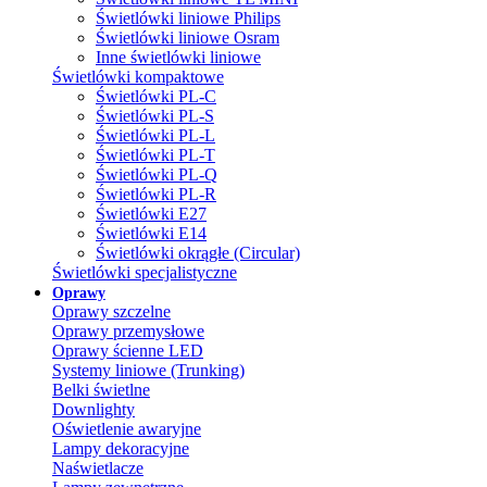
Świetlówki liniowe Philips
Świetlówki liniowe Osram
Inne świetlówki liniowe
Świetlówki kompaktowe
Świetlówki PL-C
Świetlówki PL-S
Świetlówki PL-L
Świetlówki PL-T
Świetlówki PL-Q
Świetlówki PL-R
Świetlówki E27
Świetlówki E14
Świetlówki okrągłe (Circular)
Świetlówki specjalistyczne
Oprawy
Oprawy szczelne
Oprawy przemysłowe
Oprawy ścienne LED
Systemy liniowe (Trunking)
Belki świetlne
Downlighty
Oświetlenie awaryjne
Lampy dekoracyjne
Naświetlacze