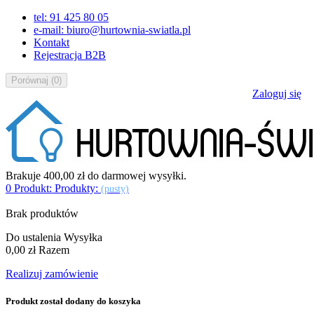
tel: 91 425 80 05
e-mail: biuro@hurtownia-swiatla.pl
Kontakt
Rejestracja B2B
Porównaj
(
0
)
Zaloguj się
Brakuje
400,00 zł
do darmowej wysyłki.
0
Produkt:
Produkty:
(pusty)
Brak produktów
Do ustalenia
Wysyłka
0,00 zł
Razem
Realizuj zamówienie
Produkt został dodany do koszyka