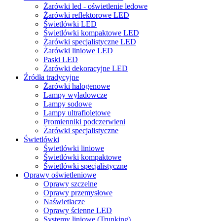
Żarówki led - oświetlenie ledowe
Żarówki reflektorowe LED
Świetlówki LED
Świetlówki kompaktowe LED
Żarówki specjalistyczne LED
Żarówki liniowe LED
Paski LED
Żarówki dekoracyjne LED
Źródła tradycyjne
Żarówki halogenowe
Lampy wyładowcze
Lampy sodowe
Lampy ultrafioletowe
Promienniki podczerwieni
Żarówki specjalistyczne
Świetlówki
Świetlówki liniowe
Świetlówki kompaktowe
Świetlówki specjalistyczne
Oprawy oświetleniowe
Oprawy szczelne
Oprawy przemysłowe
Naświetlacze
Oprawy ścienne LED
Systemy liniowe (Trunking)