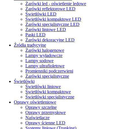
Żarówki led - oświetlenie ledowe
Żarówki reflektorowe LED
Świetlówki LED
Świetlówki kompaktowe LED
Żarówki specjalistyczne LED
Żarówki liniowe LED
Paski LED
Żarówki dekoracyjne LED
Źródła tradycyjne
Żarówki halogenowe
Lampy wyładowcze
Lampy sodowe
Lampy ultrafioletowe
Promienniki podczerwieni
Żarówki specjalistyczne
Świetlówki
Świetlówki liniowe
Świetlówki kompaktowe
Świetlówki specjalistyczne
Oprawy oświetleniowe
Oprawy szczelne
Oprawy przemysłowe
Naświetlacze
Oprawy ścienne LED
Systemy liniowe (Trunking)