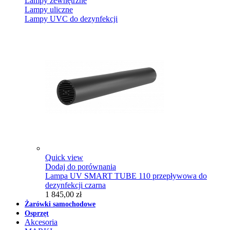
Lampy zewnętrzne
Lampy uliczne
Lampy UVC do dezynfekcji
Quick view
Dodaj do porównania
Lampa UV SMART TUBE 110 przepływowa do
dezynfekcji czarna
1 845,00 zł
Żarówki samochodowe
Osprzęt
Akcesoria