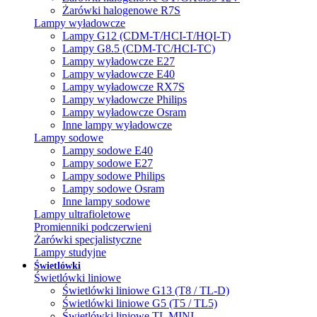
Żarówki halogenowe R7S
Lampy wyładowcze
Lampy G12 (CDM-T/HCI-T/HQI-T)
Lampy G8.5 (CDM-TC/HCI-TC)
Lampy wyładowcze E27
Lampy wyładowcze E40
Lampy wyładowcze RX7S
Lampy wyładowcze Philips
Lampy wyładowcze Osram
Inne lampy wyładowcze
Lampy sodowe
Lampy sodowe E40
Lampy sodowe E27
Lampy sodowe Philips
Lampy sodowe Osram
Inne lampy sodowe
Lampy ultrafioletowe
Promienniki podczerwieni
Żarówki specjalistyczne
Lampy studyjne
Świetlówki
Świetlówki liniowe
Świetlówki liniowe G13 (T8 / TL-D)
Świetlówki liniowe G5 (T5 / TL5)
Świetlówki liniowe TL MINI