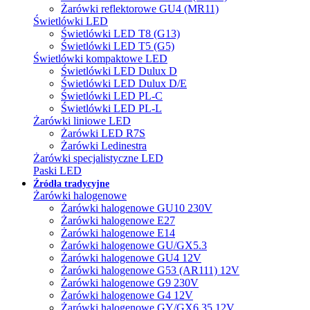
Żarówki reflektorowe GU4 (MR11)
Świetlówki LED
Świetlówki LED T8 (G13)
Świetlówki LED T5 (G5)
Świetlówki kompaktowe LED
Świetlówki LED Dulux D
Świetlówki LED Dulux D/E
Świetlówki LED PL-C
Świetlówki LED PL-L
Żarówki liniowe LED
Żarówki LED R7S
Żarówki Ledinestra
Żarówki specjalistyczne LED
Paski LED
Źródła tradycyjne
Żarówki halogenowe
Żarówki halogenowe GU10 230V
Żarówki halogenowe E27
Żarówki halogenowe E14
Żarówki halogenowe GU/GX5.3
Żarówki halogenowe GU4 12V
Żarówki halogenowe G53 (AR111) 12V
Żarówki halogenowe G9 230V
Żarówki halogenowe G4 12V
Żarówki halogenowe GY/GX6.35 12V