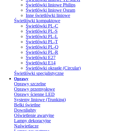
Świetlówki liniowe Philips
Świetlówki liniowe Osram
Inne świetlówki liniowe
Świetlówki kompaktowe
Świetlówki PL-C
Świetlówki PL-S
Świetlówki PL-L
Świetlówki PL-T
Świetlówki PL-Q
Świetlówki PL-R
Świetlówki E27
Świetlówki E14
Świetlówki okrągłe (Circular)
Świetlówki specjalistyczne
Oprawy
Oprawy szczelne
Oprawy przemysłowe
Oprawy ścienne LED
Systemy liniowe (Trunking)
Belki świetlne
Downlighty
Oświetlenie awaryjne
Lampy dekoracyjne
Naświetlacze