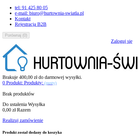
tel: 91 425 80 05
e-mail: biuro@hurtownia-swiatla.pl
Kontakt
Rejestracja B2B
Porównaj
(
0
)
Zaloguj się
Brakuje
400,00 zł
do darmowej wysyłki.
0
Produkt:
Produkty:
(pusty)
Brak produktów
Do ustalenia
Wysyłka
0,00 zł
Razem
Realizuj zamówienie
Produkt został dodany do koszyka