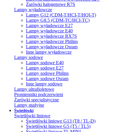
Żarówki halogenowe R7S
Lampy wyładowcze
Lampy G12 (CDM-T/HCI-T/HQI-T)
Lampy G8.5 (CDM-TC/HCI-TC)
Lampy wyładowcze E27
Lampy wyładowcze E40
Lampy wyładowcze RX7S
Lampy wyładowcze Philips
Lampy wyładowcze Osram
Inne lampy wyładowcze
Lampy sodowe
Lampy sodowe E40
Lampy sodowe E27
Lampy sodowe Philips
Lampy sodowe Osram
Inne lampy sodowe
Lampy ultrafioletowe
Promienniki podczerwieni
Żarówki specjalistyczne
Lampy studyjne
Świetlówki
Świetlówki liniowe
Świetlówki liniowe G13 (T8 / TL-D)
Świetlówki liniowe G5 (T5 / TL5)
Świetlówki liniowe TL MINI