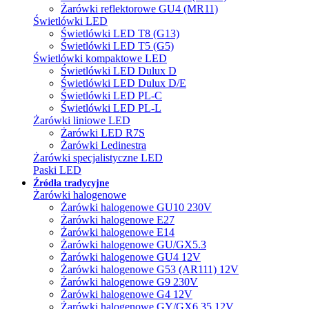
Żarówki reflektorowe GU4 (MR11)
Świetlówki LED
Świetlówki LED T8 (G13)
Świetlówki LED T5 (G5)
Świetlówki kompaktowe LED
Świetlówki LED Dulux D
Świetlówki LED Dulux D/E
Świetlówki LED PL-C
Świetlówki LED PL-L
Żarówki liniowe LED
Żarówki LED R7S
Żarówki Ledinestra
Żarówki specjalistyczne LED
Paski LED
Źródła tradycyjne
Żarówki halogenowe
Żarówki halogenowe GU10 230V
Żarówki halogenowe E27
Żarówki halogenowe E14
Żarówki halogenowe GU/GX5.3
Żarówki halogenowe GU4 12V
Żarówki halogenowe G53 (AR111) 12V
Żarówki halogenowe G9 230V
Żarówki halogenowe G4 12V
Żarówki halogenowe GY/GX6.35 12V