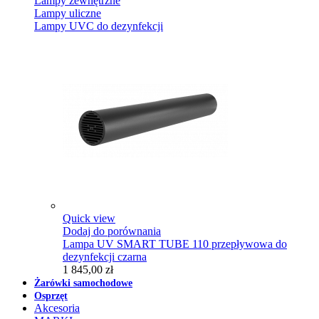
Lampy zewnętrzne
Lampy uliczne
Lampy UVC do dezynfekcji
Quick view
Dodaj do porównania
Lampa UV SMART TUBE 110 przepływowa do
dezynfekcji czarna
1 845,00 zł
Żarówki samochodowe
Osprzęt
Akcesoria