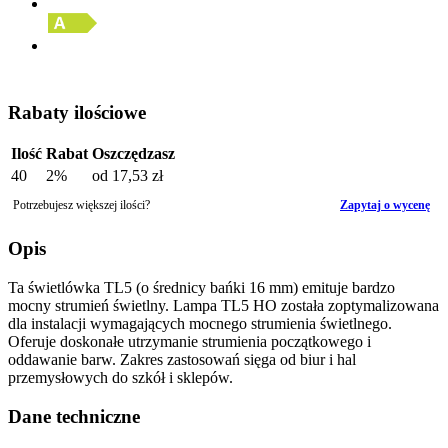
Rabaty ilościowe
Ilość
Rabat
Oszczędzasz
40
2%
od
17,53 zł
Potrzebujesz większej ilości?
Zapytaj o wycenę
Opis
Ta świetlówka TL5 (o średnicy bańki 16 mm) emituje bardzo
mocny strumień świetlny. Lampa TL5 HO została zoptymalizowana
dla instalacji wymagających mocnego strumienia świetlnego.
Oferuje doskonałe utrzymanie strumienia początkowego i
oddawanie barw. Zakres zastosowań sięga od biur i hal
przemysłowych do szkół i sklepów.
Dane techniczne