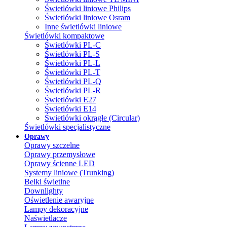
Świetlówki liniowe Philips
Świetlówki liniowe Osram
Inne świetlówki liniowe
Świetlówki kompaktowe
Świetlówki PL-C
Świetlówki PL-S
Świetlówki PL-L
Świetlówki PL-T
Świetlówki PL-Q
Świetlówki PL-R
Świetlówki E27
Świetlówki E14
Świetlówki okrągłe (Circular)
Świetlówki specjalistyczne
Oprawy
Oprawy szczelne
Oprawy przemysłowe
Oprawy ścienne LED
Systemy liniowe (Trunking)
Belki świetlne
Downlighty
Oświetlenie awaryjne
Lampy dekoracyjne
Naświetlacze