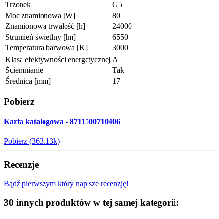
Trzonek
G5
Moc znamionowa [W]
80
Znamionowa trwałość [h]
24000
Strumień świetlny [lm]
6550
Temperatura barwowa [K]
3000
Klasa efektywności energetycznej
A
Ściemnianie
Tak
Średnica [mm]
17
Pobierz
Karta katalogowa - 8711500710406
Pobierz (363.13k)
Recenzje
Bądź pierwszym który napisze recenzję!
30 innych produktów w tej samej kategorii: