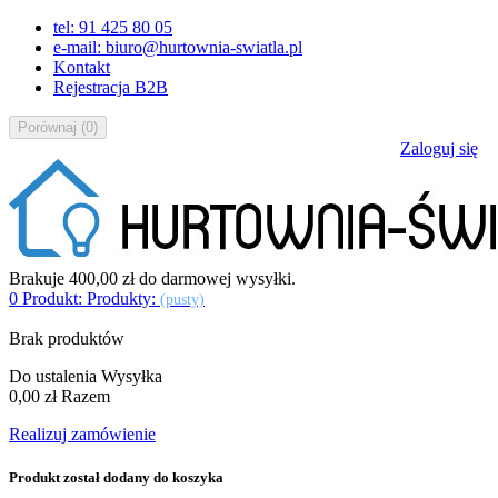
tel: 91 425 80 05
e-mail: biuro@hurtownia-swiatla.pl
Kontakt
Rejestracja B2B
Porównaj
(
0
)
Zaloguj się
Brakuje
400,00 zł
do darmowej wysyłki.
0
Produkt:
Produkty:
(pusty)
Brak produktów
Do ustalenia
Wysyłka
0,00 zł
Razem
Realizuj zamówienie
Produkt został dodany do koszyka