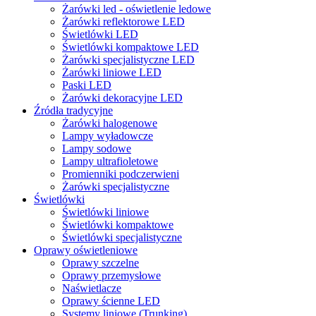
Żarówki led - oświetlenie ledowe
Żarówki reflektorowe LED
Świetlówki LED
Świetlówki kompaktowe LED
Żarówki specjalistyczne LED
Żarówki liniowe LED
Paski LED
Żarówki dekoracyjne LED
Źródła tradycyjne
Żarówki halogenowe
Lampy wyładowcze
Lampy sodowe
Lampy ultrafioletowe
Promienniki podczerwieni
Żarówki specjalistyczne
Świetlówki
Świetlówki liniowe
Świetlówki kompaktowe
Świetlówki specjalistyczne
Oprawy oświetleniowe
Oprawy szczelne
Oprawy przemysłowe
Naświetlacze
Oprawy ścienne LED
Systemy liniowe (Trunking)