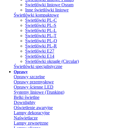
Świetlówki liniowe Osram
Inne świetlówki liniowe
Świetlówki kompaktowe
Świetlówki PL-C
Świetlówki PL-S
Świetlówki PL-L
Świetlówki PL-T
Świetlówki PL-Q
Świetlówki PL-R
Świetlówki E27
Świetlówki E14
Świetlówki okrągłe (Circular)
Świetlówki specjalistyczne
Oprawy
Oprawy szczelne
Oprawy przemysłowe
Oprawy ścienne LED
Systemy liniowe (Trunking)
Belki świetlne
Downlighty
Oświetlenie awaryjne
Lampy dekoracyjne
Naświetlacze
Lampy zewnętrzne