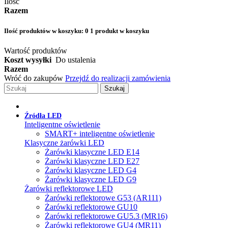
Ilość
Razem
Ilość produktów w koszyku:
0
1 produkt w koszyku
Wartość produktów
Koszt wysyłki
Do ustalenia
Razem
Wróć do zakupów
Przejdź do realizacji zamówienia
Szukaj
Źródła LED
Inteligentne oświetlenie
SMART+ inteligentne oświetlenie
Klasyczne żarówki LED
Żarówki klasyczne LED E14
Żarówki klasyczne LED E27
Żarówki klasyczne LED G4
Żarówki klasyczne LED G9
Żarówki reflektorowe LED
Żarówki reflektorowe G53 (AR111)
Żarówki reflektorowe GU10
Żarówki reflektorowe GU5.3 (MR16)
Żarówki reflektorowe GU4 (MR11)