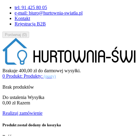
tel: 91 425 80 05
e-mail: biuro@hurtownia-swiatla.pl
Kontakt
Rejestracja B2B
Porównaj
(
0
)
Brakuje
400,00 zł
do darmowej wysyłki.
0
Produkt:
Produkty:
(pusty)
Brak produktów
Do ustalenia
Wysyłka
0,00 zł
Razem
Realizuj zamówienie
Produkt został dodany do koszyka