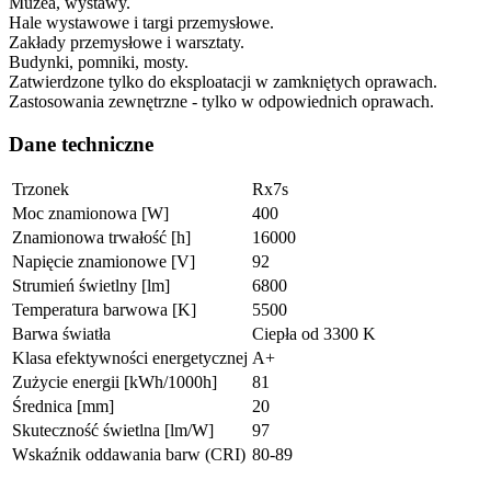
Muzea, wystawy.
Hale wystawowe i targi przemysłowe.
Zakłady przemysłowe i warsztaty.
Budynki, pomniki, mosty.
Zatwierdzone tylko do eksploatacji w zamkniętych oprawach.
Zastosowania zewnętrzne - tylko w odpowiednich oprawach.
Dane techniczne
Trzonek
Rx7s
Moc znamionowa [W]
400
Znamionowa trwałość [h]
16000
Napięcie znamionowe [V]
92
Strumień świetlny [lm]
6800
Temperatura barwowa [K]
5500
Barwa światła
Ciepła od 3300 K
Klasa efektywności energetycznej
A+
Zużycie energii [kWh/1000h]
81
Średnica [mm]
20
Skuteczność świetlna [lm/W]
97
Wskaźnik oddawania barw (CRI)
80-89