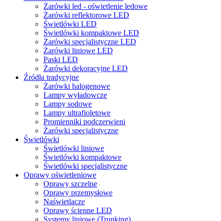
Żarówki led - oświetlenie ledowe
Żarówki reflektorowe LED
Świetlówki LED
Świetlówki kompaktowe LED
Żarówki specjalistyczne LED
Żarówki liniowe LED
Paski LED
Żarówki dekoracyjne LED
Źródła tradycyjne
Żarówki halogenowe
Lampy wyładowcze
Lampy sodowe
Lampy ultrafioletowe
Promienniki podczerwieni
Żarówki specjalistyczne
Świetlówki
Świetlówki liniowe
Świetlówki kompaktowe
Świetlówki specjalistyczne
Oprawy oświetleniowe
Oprawy szczelne
Oprawy przemysłowe
Naświetlacze
Oprawy ścienne LED
Systemy liniowe (Trunking)