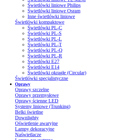
Świetlówki liniowe Philips
Świetlówki liniowe Osram
Inne świetlówki liniowe
Świetlówki kompaktowe
Świetlówki PL-C
Świetlówki PL-S
Świetlówki PL-L
Świetlówki PL-T
Świetlówki PL-Q
Świetlówki PL-R
Świetlówki E27
Świetlówki E14
Świetlówki okrągłe (Circular)
Świetlówki specjalistyczne
Oprawy
Oprawy szczelne
Oprawy przemysłowe
Oprawy ścienne LED
Systemy liniowe (Trunking)
Belki świetlne
Downlighty
Oświetlenie awaryjne
Lampy dekoracyjne
Naświetlacze