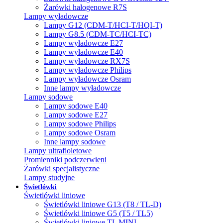
Żarówki halogenowe R7S
Lampy wyładowcze
Lampy G12 (CDM-T/HCI-T/HQI-T)
Lampy G8.5 (CDM-TC/HCI-TC)
Lampy wyładowcze E27
Lampy wyładowcze E40
Lampy wyładowcze RX7S
Lampy wyładowcze Philips
Lampy wyładowcze Osram
Inne lampy wyładowcze
Lampy sodowe
Lampy sodowe E40
Lampy sodowe E27
Lampy sodowe Philips
Lampy sodowe Osram
Inne lampy sodowe
Lampy ultrafioletowe
Promienniki podczerwieni
Żarówki specjalistyczne
Lampy studyjne
Świetlówki
Świetlówki liniowe
Świetlówki liniowe G13 (T8 / TL-D)
Świetlówki liniowe G5 (T5 / TL5)
Świetlówki liniowe TL MINI