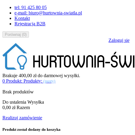
tel: 91 425 80 05
e-mail: biuro@hurtownia-swiatla.pl
Kontakt
Rejestracja B2B
Porównaj
(
0
)
Zaloguj się
Brakuje
400,00 zł
do darmowej wysyłki.
0
Produkt:
Produkty:
(pusty)
Brak produktów
Do ustalenia
Wysyłka
0,00 zł
Razem
Realizuj zamówienie
Produkt został dodany do koszyka