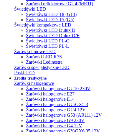
Żarówki reflektorowe GU4 (MR11)
Świetlówki LED
Świetlówki LED T8 (G13)
Świetlówki LED T5 (G5)
Świetlówki kompaktowe LED
Świetlówki LED Dulux D
Świetlówki LED Dulux D/E
Świetlówki LED PL-C
Świetlówki LED PL-L
Żarówki liniowe LED
Żarówki LED R7S
Żarówki Ledinestra
Żarówki specjalistyczne LED
Paski LED
Źródła tradycyjne
Żarówki halogenowe
Żarówki halogenowe GU10 230V
Żarówki halogenowe E27
Żarówki halogenowe E14
Żarówki halogenowe GU/GX5.3
Żarówki halogenowe GU4 12V
Żarówki halogenowe G53 (AR111) 12V
Żarówki halogenowe G9 230V
Żarówki halogenowe G4 12V
Żarówki halogenowe GY/GX6.35 12V