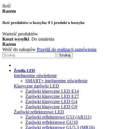
Ilość
Razem
Ilość produktów w koszyku:
0
1 produkt w koszyku
Wartość produktów
Koszt wysyłki
Do ustalenia
Razem
Wróć do zakupów
Przejdź do realizacji zamówienia
Szukaj
Źródła LED
Inteligentne oświetlenie
SMART+ inteligentne oświetlenie
Klasyczne żarówki LED
Żarówki klasyczne LED E14
Żarówki klasyczne LED E27
Żarówki klasyczne LED G4
Żarówki klasyczne LED G9
Żarówki reflektorowe LED
Żarówki reflektorowe G53 (AR111)
Żarówki reflektorowe GU10
Żarówki reflektorowe GU5.3 (MR16)