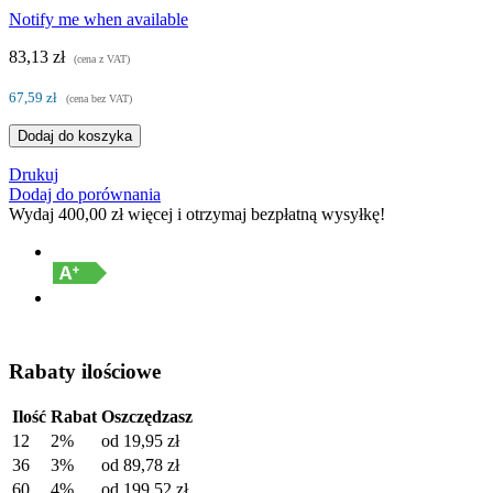
Notify me when available
83,13 zł
(cena z VAT)
67,59 zł
(cena bez VAT)
Dodaj do koszyka
Drukuj
Dodaj do porównania
Wydaj
400,00 zł
więcej i otrzymaj bezpłatną wysyłkę!
Rabaty ilościowe
Ilość
Rabat
Oszczędzasz
12
2%
od
19,95 zł
36
3%
od
89,78 zł
60
4%
od
199,52 zł