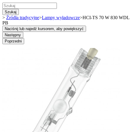
Szukaj
>
Źródła tradycyjne
>
Lampy wyładowcze
>
HCI-TS 70 W 830 WDL
PB
Naciśnij lub najedź kursorem, aby powiększyć
Następny
Poprzedni