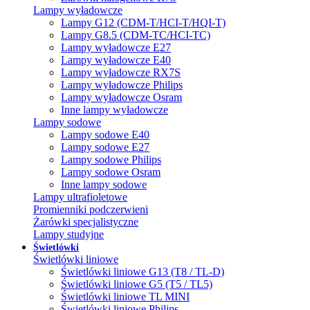
Lampy wyładowcze
Lampy G12 (CDM-T/HCI-T/HQI-T)
Lampy G8.5 (CDM-TC/HCI-TC)
Lampy wyładowcze E27
Lampy wyładowcze E40
Lampy wyładowcze RX7S
Lampy wyładowcze Philips
Lampy wyładowcze Osram
Inne lampy wyładowcze
Lampy sodowe
Lampy sodowe E40
Lampy sodowe E27
Lampy sodowe Philips
Lampy sodowe Osram
Inne lampy sodowe
Lampy ultrafioletowe
Promienniki podczerwieni
Żarówki specjalistyczne
Lampy studyjne
Świetlówki
Świetlówki liniowe
Świetlówki liniowe G13 (T8 / TL-D)
Świetlówki liniowe G5 (T5 / TL5)
Świetlówki liniowe TL MINI
Świetlówki liniowe Philips