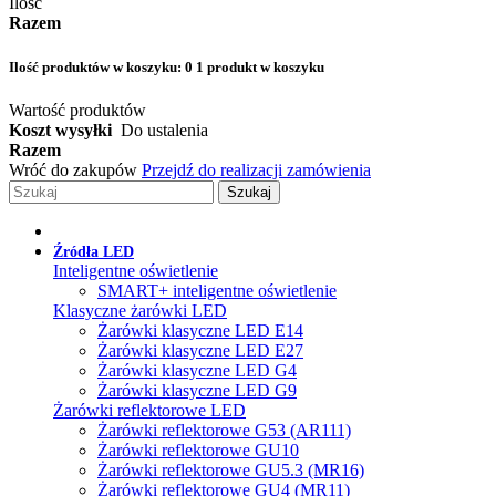
Ilość
Razem
Ilość produktów w koszyku:
0
1 produkt w koszyku
Wartość produktów
Koszt wysyłki
Do ustalenia
Razem
Wróć do zakupów
Przejdź do realizacji zamówienia
Szukaj
Źródła LED
Inteligentne oświetlenie
SMART+ inteligentne oświetlenie
Klasyczne żarówki LED
Żarówki klasyczne LED E14
Żarówki klasyczne LED E27
Żarówki klasyczne LED G4
Żarówki klasyczne LED G9
Żarówki reflektorowe LED
Żarówki reflektorowe G53 (AR111)
Żarówki reflektorowe GU10
Żarówki reflektorowe GU5.3 (MR16)
Żarówki reflektorowe GU4 (MR11)