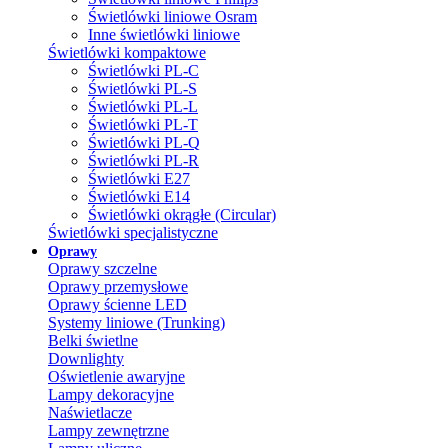
Świetlówki liniowe Osram
Inne świetlówki liniowe
Świetlówki kompaktowe
Świetlówki PL-C
Świetlówki PL-S
Świetlówki PL-L
Świetlówki PL-T
Świetlówki PL-Q
Świetlówki PL-R
Świetlówki E27
Świetlówki E14
Świetlówki okrągłe (Circular)
Świetlówki specjalistyczne
Oprawy
Oprawy szczelne
Oprawy przemysłowe
Oprawy ścienne LED
Systemy liniowe (Trunking)
Belki świetlne
Downlighty
Oświetlenie awaryjne
Lampy dekoracyjne
Naświetlacze
Lampy zewnętrzne