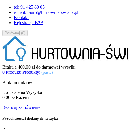
tel: 91 425 80 05
e-mail: biuro@hurtownia-swiatla.pl
Kontakt
Rejestracja B2B
Porównaj
(
0
)
Brakuje
400,00 zł
do darmowej wysyłki.
0
Produkt:
Produkty:
(pusty)
Brak produktów
Do ustalenia
Wysyłka
0,00 zł
Razem
Realizuj zamówienie
Produkt został dodany do koszyka