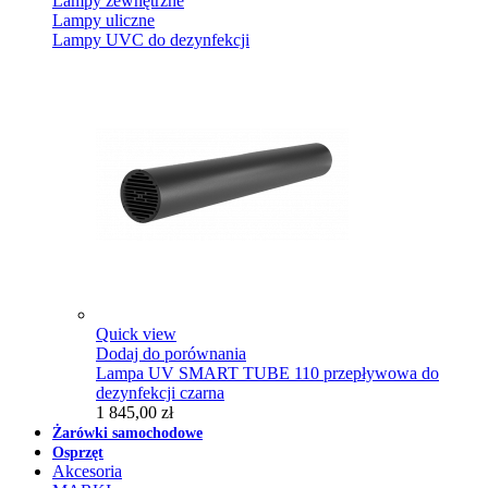
Lampy zewnętrzne
Lampy uliczne
Lampy UVC do dezynfekcji
Quick view
Dodaj do porównania
Lampa UV SMART TUBE 110 przepływowa do
dezynfekcji czarna
1 845,00 zł
Żarówki samochodowe
Osprzęt
Akcesoria