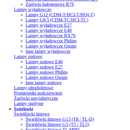
Żarówki halogenowe R7S
Lampy wyładowcze
Lampy G12 (CDM-T/HCI-T/HQI-T)
Lampy G8.5 (CDM-TC/HCI-TC)
Lampy wyładowcze E27
Lampy wyładowcze E40
Lampy wyładowcze RX7S
Lampy wyładowcze Philips
Lampy wyładowcze Osram
Inne lampy wyładowcze
Lampy sodowe
Lampy sodowe E40
Lampy sodowe E27
Lampy sodowe Philips
Lampy sodowe Osram
Inne lampy sodowe
Lampy ultrafioletowe
Promienniki podczerwieni
Żarówki specjalistyczne
Lampy studyjne
Świetlówki
Świetlówki liniowe
Świetlówki liniowe G13 (T8 / TL-D)
Świetlówki liniowe G5 (T5 / TL5)
Świetlówki liniowe TL MINI