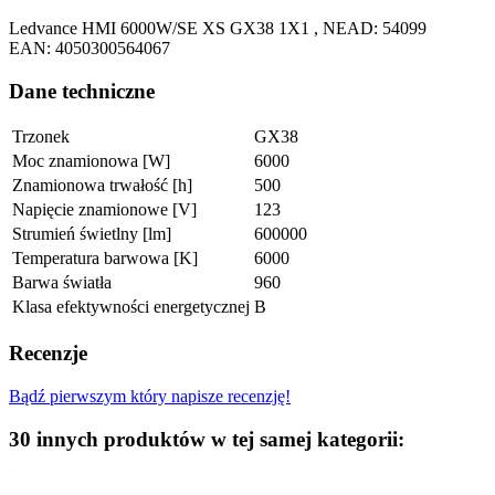
Ledvance HMI 6000W/SE XS GX38 1X1 , NEAD: 54099
EAN: 4050300564067
Dane techniczne
Trzonek
GX38
Moc znamionowa [W]
6000
Znamionowa trwałość [h]
500
Napięcie znamionowe [V]
123
Strumień świetlny [lm]
600000
Temperatura barwowa [K]
6000
Barwa światła
960
Klasa efektywności energetycznej
B
Recenzje
Bądź pierwszym który napisze recenzję!
30 innych produktów w tej samej kategorii: