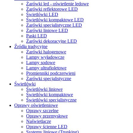
Żarówki led - oświetlenie ledowe
Żarówki reflektorowe LED
Świetlówki LED
Świetlówki kompaktowe LED
Żarówki specjalistyczne LED
Żarówki liniowe LED
Paski LED
Żarówki dekoracyjne LED
Źródła tradycyjne
Żarówki halogenowe
Lampy wyładowcze
Lampy sodowe
Lampy ultrafioletowe
Promienniki podczerwieni
Żarówki specjalistyczne
Świetlówki
Świetlówki liniowe
Świetlówki kompaktowe
Świetlówki specjalistyczne
Oprawy oświetleniowe
Oprawy szczelne
Oprawy przemysłowe
Naświetlacze
Oprawy ścienne LED
Systemy liniowe (Trunking)