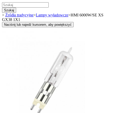
Szukaj
>
Źródła tradycyjne
>
Lampy wyładowcze
>
HMI 6000W/SE XS
GX38 1X1
Naciśnij lub najedź kursorem, aby powiększyć