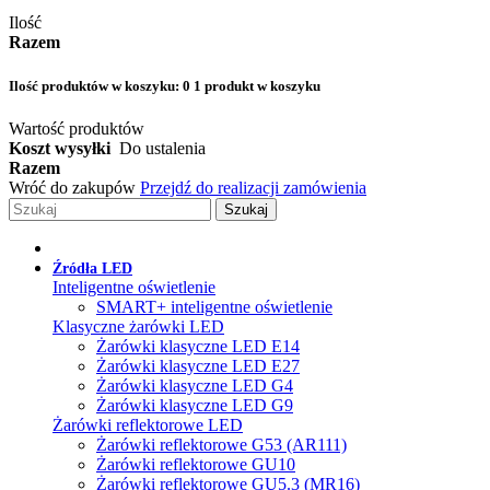
Ilość
Razem
Ilość produktów w koszyku:
0
1 produkt w koszyku
Wartość produktów
Koszt wysyłki
Do ustalenia
Razem
Wróć do zakupów
Przejdź do realizacji zamówienia
Szukaj
Źródła LED
Inteligentne oświetlenie
SMART+ inteligentne oświetlenie
Klasyczne żarówki LED
Żarówki klasyczne LED E14
Żarówki klasyczne LED E27
Żarówki klasyczne LED G4
Żarówki klasyczne LED G9
Żarówki reflektorowe LED
Żarówki reflektorowe G53 (AR111)
Żarówki reflektorowe GU10
Żarówki reflektorowe GU5.3 (MR16)