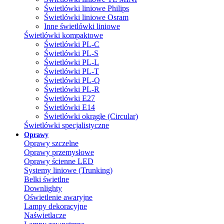
Świetlówki liniowe Philips
Świetlówki liniowe Osram
Inne świetlówki liniowe
Świetlówki kompaktowe
Świetlówki PL-C
Świetlówki PL-S
Świetlówki PL-L
Świetlówki PL-T
Świetlówki PL-Q
Świetlówki PL-R
Świetlówki E27
Świetlówki E14
Świetlówki okrągłe (Circular)
Świetlówki specjalistyczne
Oprawy
Oprawy szczelne
Oprawy przemysłowe
Oprawy ścienne LED
Systemy liniowe (Trunking)
Belki świetlne
Downlighty
Oświetlenie awaryjne
Lampy dekoracyjne
Naświetlacze