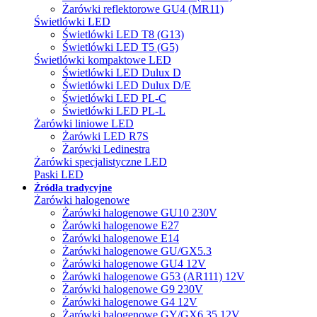
Żarówki reflektorowe GU4 (MR11)
Świetlówki LED
Świetlówki LED T8 (G13)
Świetlówki LED T5 (G5)
Świetlówki kompaktowe LED
Świetlówki LED Dulux D
Świetlówki LED Dulux D/E
Świetlówki LED PL-C
Świetlówki LED PL-L
Żarówki liniowe LED
Żarówki LED R7S
Żarówki Ledinestra
Żarówki specjalistyczne LED
Paski LED
Źródła tradycyjne
Żarówki halogenowe
Żarówki halogenowe GU10 230V
Żarówki halogenowe E27
Żarówki halogenowe E14
Żarówki halogenowe GU/GX5.3
Żarówki halogenowe GU4 12V
Żarówki halogenowe G53 (AR111) 12V
Żarówki halogenowe G9 230V
Żarówki halogenowe G4 12V
Żarówki halogenowe GY/GX6.35 12V