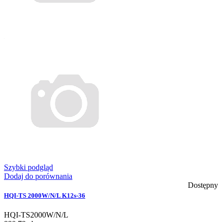
Szybki podgląd
Dodaj do porównania
Dostępny
HQI-TS 2000W/N/L K12s-36
HQI-TS2000W/N/L