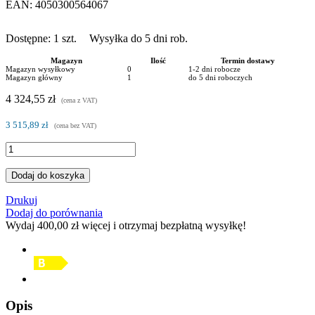
EAN:
4050300564067
Dostępne:
1
szt.
Wysyłka do 5 dni rob.
Magazyn
Ilość
Termin dostawy
Magazyn wysyłkowy
0
1-2 dni robocze
Magazyn główny
1
do 5 dni roboczych
4 324,55 zł
(cena z VAT)
3 515,89 zł
(cena bez VAT)
Dodaj do koszyka
Drukuj
Dodaj do porównania
Wydaj
400,00 zł
więcej i otrzymaj bezpłatną wysyłkę!
Opis